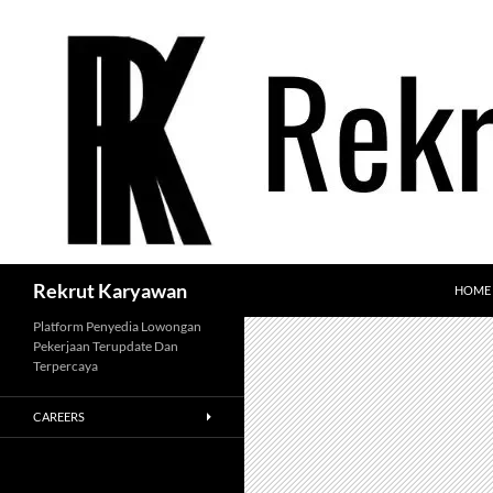
Langsung
ke
isi
Cari
Rekrut Karyawan
HOME
Platform Penyedia Lowongan
Pekerjaan Terupdate Dan
Terpercaya
CAREERS