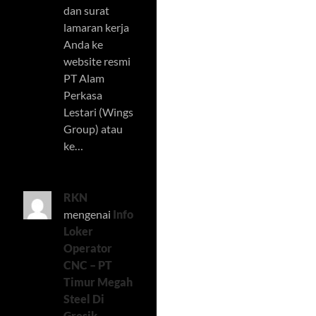
dan surat
lamaran kerja
Anda ke
website resmi
PT Alam
Perkasa
Lestari (Wings
Group) atau
ke…
RKN
mengenai
Info
Loker
Operator
CNC – PT
Timur Megah
Steel Di
Gresik