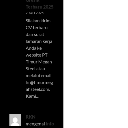
Terbaru 2025
7 JULI 2025
Silakan kirim
CV terbaru
dan surat
lamaran kerja
Anda ke
website PT
Timur Megah
Steel atau
melalui email
hr@timurmeg
ahsteel.com
.
Kami…
RKN
mengenai
Info