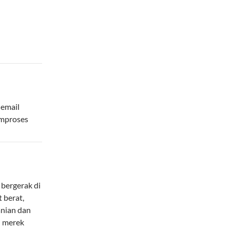
 email
emproses
bergerak di
 berat,
anian dan
i merek