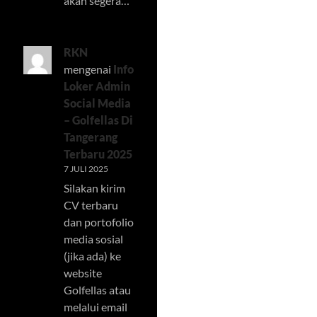
akan segera…
RKN
mengenai
Info
Loker Admin
Social Media
– Golfellas Di
Tangerang
Terbaru 2025
7 JULI 2025
Silakan kirim
CV terbaru
dan portofolio
media sosial
(jika ada) ke
website
Golfellas atau
melalui email