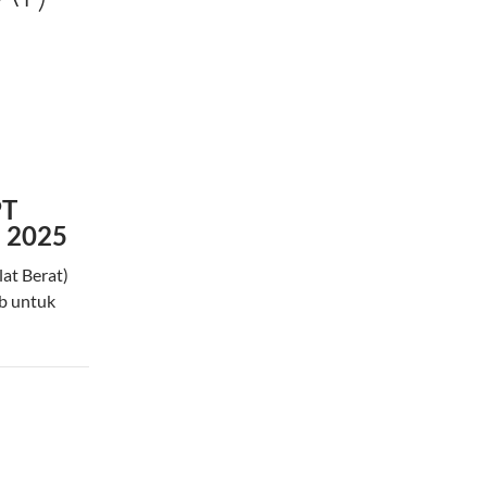
PT
u 2025
at Berat)
b untuk