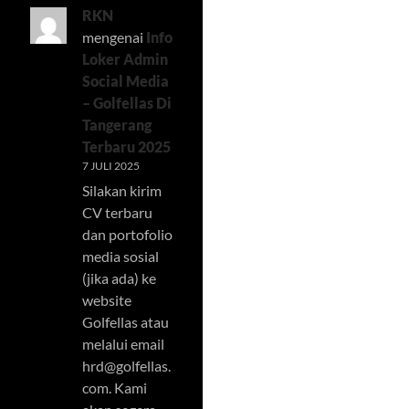
RKN
mengenai
Info
Loker Admin
Social Media
– Golfellas Di
Tangerang
Terbaru 2025
7 JULI 2025
Silakan kirim
CV terbaru
dan portofolio
media sosial
(jika ada) ke
website
Golfellas atau
melalui email
hrd@golfellas.
com
. Kami