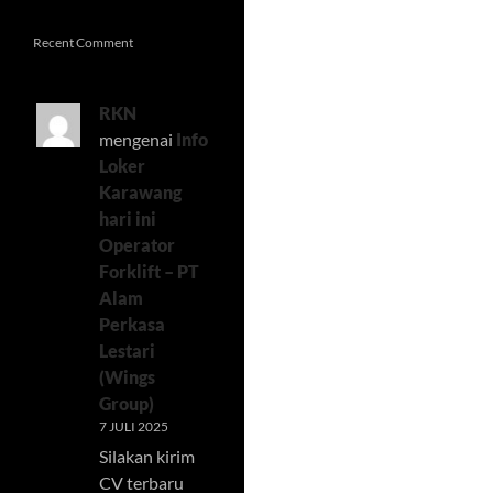
Recent Comment
RKN
mengenai
Info
Loker
Karawang
hari ini
Operator
Forklift – PT
Alam
Perkasa
Lestari
(Wings
Group)
7 JULI 2025
Silakan kirim
CV terbaru