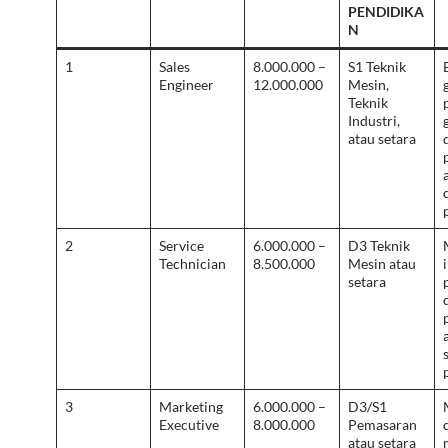
PENDIDIKA
N
1
Sales
8.000.000 –
S1 Teknik
Engineer
12.000.000
Mesin,
Teknik
Industri,
atau setara
2
Service
6.000.000 –
D3 Teknik
Technician
8.500.000
Mesin atau
setara
3
Marketing
6.000.000 –
D3/S1
Executive
8.000.000
Pemasaran
atau setara