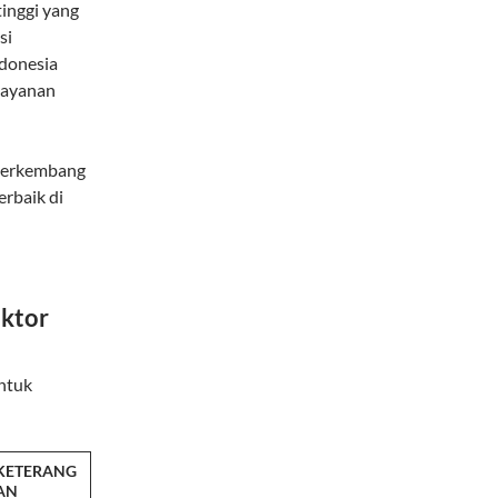
inggi yang
si
ndonesia
layanan
berkembang
rbaik di
aktor
ntuk
KETERANG
AN