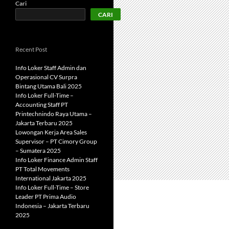
Cari
CARI
Recent Post
Info Loker Staff Admin dan
Operasional CV Surpra
Bintang Utama Bali 2025
Info Loker Full-Time –
Accounting Staff PT
Printechnindo Raya Utama –
Jakarta Terbaru 2025
Lowongan Kerja Area Sales
Supervisor – PT Cimory Group
– Sumatera 2025
Info Loker Finance Admin Staff
PT Total Movements
International Jakarta 2025
Info Loker Full-Time – Store
Leader PT Prima Audio
Indonesia – Jakarta Terbaru
2025