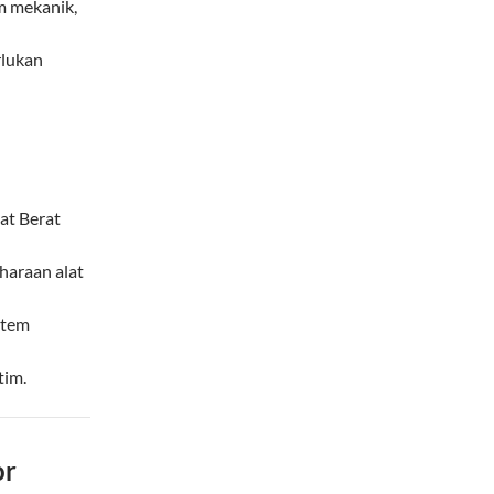
m mekanik,
rlukan
at Berat
haraan alat
stem
tim.
or