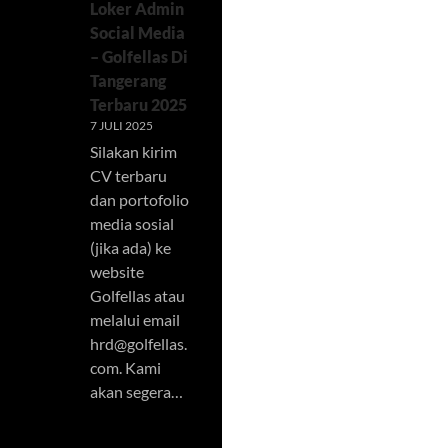
Loker Admin
Social Media
– Golfellas Di
Tangerang
Terbaru 2025
7 JULI 2025
Silakan kirim
CV terbaru
dan portofolio
media sosial
(jika ada) ke
website
Golfellas atau
melalui email
hrd@golfellas.
com
. Kami
akan segera…