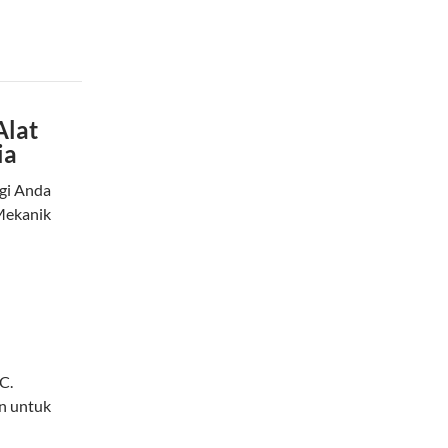
Alat
ia
gi Anda
 Mekanik
C.
n untuk