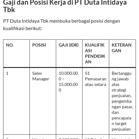
Gaji dan Posisi Kerja di PT Duta Intidaya
Tbk
PT Duta Intidaya Tbk membuka berbagai posisi dengan
kualifikasi berikut:
NO.
POSISI
GAJI (IDR)
KUALIFIK
KETERAN
ASI
GAN
PENDIDIK
AN
1
Sales
10.000.00
S1
Bertanggu
Manager
0 –
Pemasaran
ng jawab
15.000.00
atau setara
atas
0
strategi
penjualan,
pengemba
ngan pasar,
dan
pencapaia
n target
penjualan