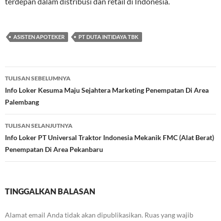
terdepan dalam distribusi dan retail di Indonesia.
ASISTEN APOTEKER
PT DUTA INTIDAYA TBK
Navigasi
TULISAN SEBELUMNYA
Tulisan
Info Loker Kesuma Maju Sejahtera Marketing Penempatan Di Area
Palembang
TULISAN SELANJUTNYA
Info Loker PT Universal Traktor Indonesia Mekanik FMC (Alat Berat)
Penempatan Di Area Pekanbaru
TINGGALKAN BALASAN
Alamat email Anda tidak akan dipublikasikan.
Ruas yang wajib