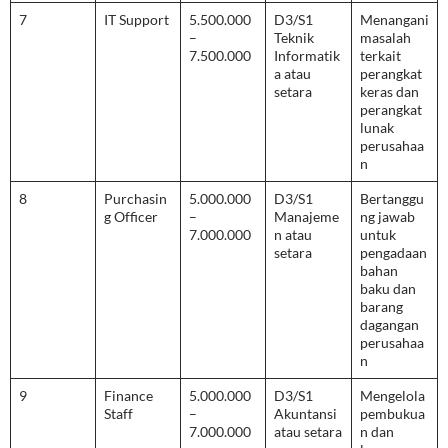
7
IT Support
5.500.000
D3/S1
Menangani
–
Teknik
masalah
7.500.000
Informatik
terkait
a atau
perangkat
setara
keras dan
perangkat
lunak
perusahaa
n
8
Purchasin
5.000.000
D3/S1
Bertanggu
g Officer
–
Manajeme
ng jawab
7.000.000
n atau
untuk
setara
pengadaan
bahan
baku dan
barang
dagangan
perusahaa
n
9
Finance
5.000.000
D3/S1
Mengelola
Staff
–
Akuntansi
pembukua
7.000.000
atau setara
n dan