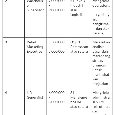
2
Warehous
7.000.000
S1 Teknik
Mengelola
e
–
Industri
operasiona
Supervisor
9.000.000
atau
l
Logistik
pergudang
an,
pengirima
n, dan stok
barang
3
Retail
5.500.000
D3/S1
Melakukan
Marketing
–
Pemasaran
analisis
Executive
8.000.000
atau setara
pasar dan
merancang
strategi
promosi
untuk
meningkat
kan
penjualan
4
HR
6.000.000
S1
Mengelola
Generalist
–
Manajeme
administra
8.000.000
n SDM
si SDM,
atau setara
rekrutmen,
dan