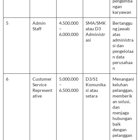
pengemba
ngan
karyawan
5
Admin
4.500.000
SMA/SMK
Bertanggu
Staff
–
atau D3
ng jawab
6.000.000
Administr
atas
asi
administra
si dan
pengelolaa
n data
perusahaa
n
6
Customer
5.000.000
D3/S1
Menangani
Service
–
Komunika
keluhan
Represent
6.500.000
si atau
pelanggan,
ative
setara
memberik
an solusi,
dan
menjaga
hubungan
baik
dengan
pelanggan