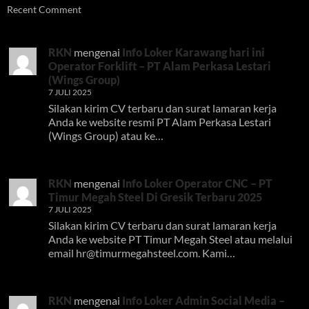
Recent Comment
RKN
mengenai
Info Loker Karawang hari ini
Operator Forklift – PT Alam Perkasa Lestari
(Wings Group)
7 JULI 2025
Silakan kirim CV terbaru dan surat lamaran kerja
Anda ke website resmi PT Alam Perkasa Lestari
(Wings Group) atau ke…
RKN
mengenai
Info Loker Operator CNC – PT
Timur Megah Steel Di Gresik Terbaru 2025
7 JULI 2025
Silakan kirim CV terbaru dan surat lamaran kerja
Anda ke website PT Timur Megah Steel atau melalui
email
hr@timurmegahsteel.com
. Kami…
RKN
mengenai
Info Loker Admin Social Media –