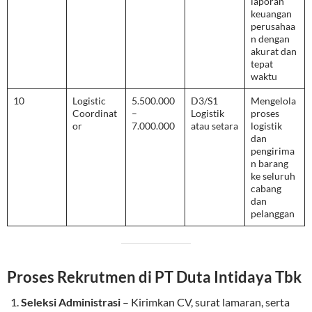
laporan
keuangan
perusahaa
n dengan
akurat dan
tepat
waktu
10
Logistic
5.500.000
D3/S1
Mengelola
Coordinat
–
Logistik
proses
or
7.000.000
atau setara
logistik
dan
pengirima
n barang
ke seluruh
cabang
dan
pelanggan
Proses Rekrutmen di PT Duta Intidaya Tbk
Seleksi Administrasi
– Kirimkan CV, surat lamaran, serta