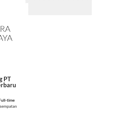
ARA
AYA
g PT
erbaru
Full-time
esempatan