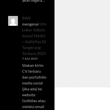
akan segera…
RKN
mengenai
Info
Loker Admin
Social Media
– Golfellas Di
Tangerang
Terbaru 2025
7 JULI 2025
Silakan kirim
CV terbaru
dan portofolio
media sosial
(jika ada) ke
website
Golfellas atau
melalui email