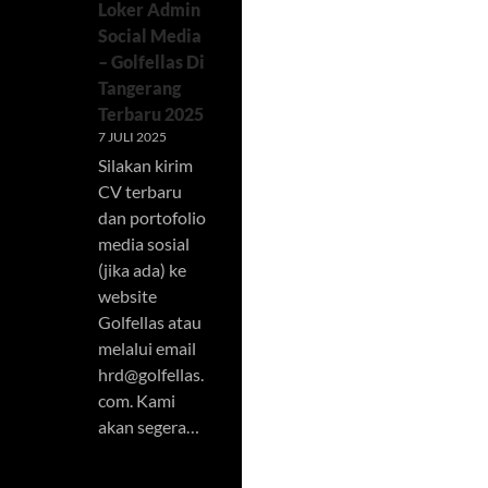
Loker Admin
Social Media
– Golfellas Di
Tangerang
Terbaru 2025
7 JULI 2025
Silakan kirim
CV terbaru
dan portofolio
media sosial
(jika ada) ke
website
Golfellas atau
melalui email
hrd@golfellas.
com
. Kami
akan segera…