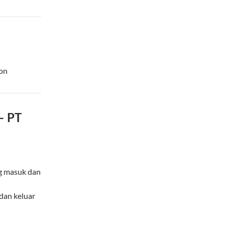
on
– PT
ng masuk dan
dan keluar