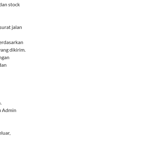
dan stock
urat jalan
berdasarkan
ang dikirim.
ngan
dan
.
u Admin
luar,