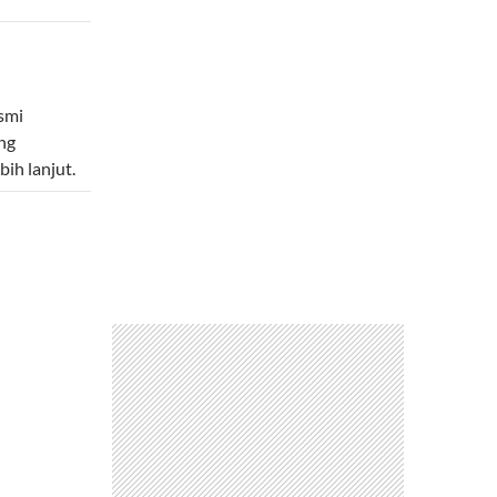
smi
ng
ih lanjut.