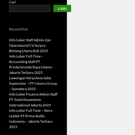
Cari
CARI
Recent Post
Info Loker Staff Admin dan
Operasional CV Surpra
Bintang Utama Bali 2025
Info Loker Full-Time –
Accounting Staff PT
Printechnindo Raya Utama –
Jakarta Terbaru 2025
Lowongan Kerja Area Sales
Supervisor – PT Cimory Group
– Sumatera 2025
Info Loker Finance Admin Staff
PT Total Movements
International Jakarta 2025
Info Loker Full-Time – Store
Leader PT Prima Audio
Indonesia – Jakarta Terbaru
2025