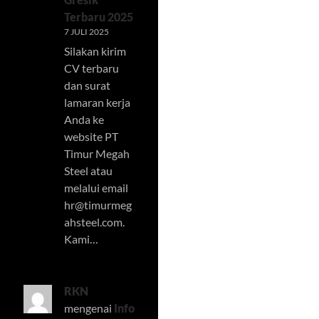
Terbaru 2025
7 JULI 2025
Silakan kirim
CV terbaru
dan surat
lamaran kerja
Anda ke
website PT
Timur Megah
Steel atau
melalui email
hr@timurmeg
ahsteel.com
.
Kami…
RKN
mengenai
Info