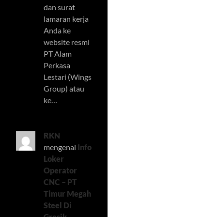
dan surat
lamaran kerja
Anda ke
website resmi
PT Alam
Perkasa
Lestari (Wings
Group) atau
ke…
RKN
mengenai
Info
Loker
Operator
CNC – PT
Timur Megah
Steel Di
Gresik