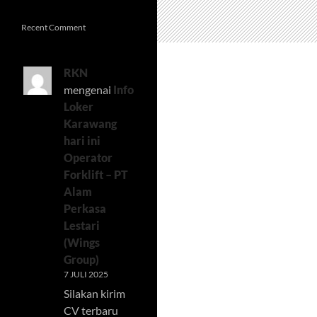
Recent Comment
RKN
mengenai
Info
Loker
Karawang
hari ini
Operator
Forklift – PT
Alam
Perkasa
Lestari
(Wings
Group)
7 JULI 2025
Silakan kirim
CV terbaru