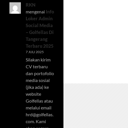
RKN
mengenai
Info
Loker Admin
Social Media
– Golfellas Di
Tangerang
Terbaru 2025
7 JULI 2025
Silakan kirim
CV terbaru
dan portofolio
media sosial
(jika ada) ke
website
Golfellas atau
melalui email
hrd@golfellas.
com
. Kami