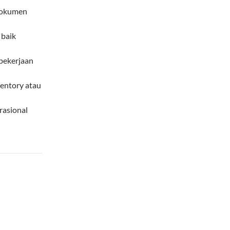
 dokumen
 baik
pekerjaan
entory atau
rasional