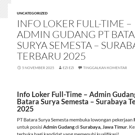
UNCATEGORIZED
INFO LOKER FULL-TIME –
ADMIN GUDANG PT BAT
SURYA SEMESTA – SURAB
TERBARU 2025
5 NOVEMBER 2025
EZI EZI
TINGGALKAN KOMENTAR
Info Loker Full-Time – Admin Gudan
Batara Surya Semesta – Surabaya T
2025
PT Batara Surya Semesta membuka lowongan pekerjaan
untuk posisi
Admin Gudang
di
Surabaya, Jawa Timur
. K
terbuka bagi kandidat yang memenuhi kualifikasi!