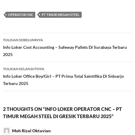
OPERATOR CNC
PT TIMUR MEGAH STEEL
Navigasi
TULISAN SEBELUMNYA
Tulisan
Info Loker Cost Accounting – Safeway Pallets Di Surabaya Terbaru
2025
TULISAN SELANJUTNYA
Info Loker Office Boy/Girl – PT Prima Total Saintifika Di Sidoarjo
Terbaru 2025
2 THOUGHTS ON “INFO LOKER OPERATOR CNC – PT
TIMUR MEGAH STEEL DI GRESIK TERBARU 2025”
Moh Rizal Oktavian