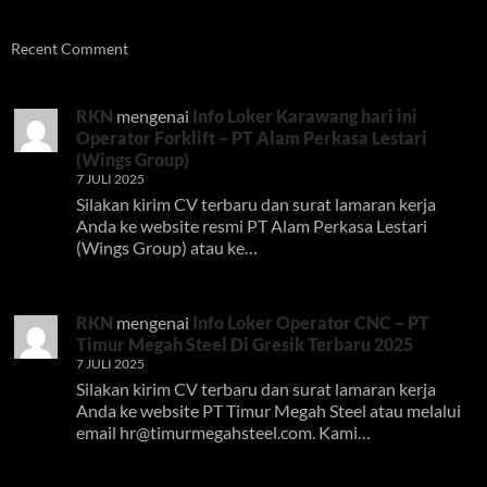
Recent Comment
RKN
mengenai
Info Loker Karawang hari ini
Operator Forklift – PT Alam Perkasa Lestari
(Wings Group)
7 JULI 2025
Silakan kirim CV terbaru dan surat lamaran kerja
Anda ke website resmi PT Alam Perkasa Lestari
(Wings Group) atau ke…
RKN
mengenai
Info Loker Operator CNC – PT
Timur Megah Steel Di Gresik Terbaru 2025
7 JULI 2025
Silakan kirim CV terbaru dan surat lamaran kerja
Anda ke website PT Timur Megah Steel atau melalui
email
hr@timurmegahsteel.com
. Kami…