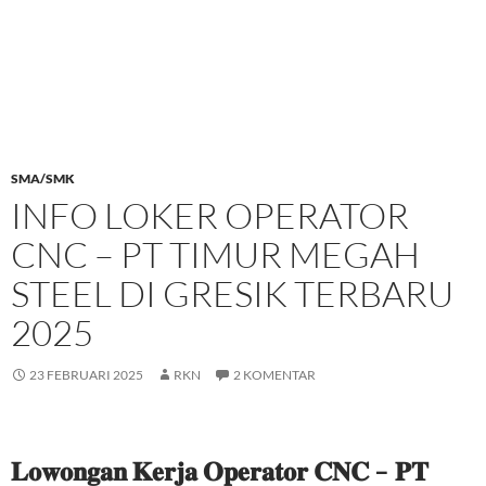
SMA/SMK
INFO LOKER OPERATOR
CNC – PT TIMUR MEGAH
STEEL DI GRESIK TERBARU
2025
23 FEBRUARI 2025
RKN
2 KOMENTAR
𝐋𝐨𝐰𝐨𝐧𝐠𝐚𝐧 𝐊𝐞𝐫𝐣𝐚 𝐎𝐩𝐞𝐫𝐚𝐭𝐨𝐫 𝐂𝐍𝐂 – 𝐏𝐓