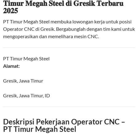
𝐓𝐢𝐦𝐮𝐫 𝐌𝐞𝐠𝐚𝐡 𝐒𝐭𝐞𝐞𝐥 𝐝𝐢 𝐆𝐫𝐞𝐬𝐢𝐤 𝐓𝐞𝐫𝐛𝐚𝐫𝐮
𝟐𝟎𝟐𝟓
PT Timur Megah Steel membuka lowongan kerja untuk posisi
Operator CNC di Gresik. Bergabunglah dengan tim kami untuk
mengoperasikan dan memelihara mesin CNC.
PT Timur Megah Steel
Alamat:
Gresik, Jawa Timur
Gresik
,
Jawa Timur
,
ID
Deskripsi Pekerjaan Operator CNC –
PT Timur Megah Steel