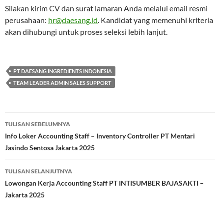
Silakan kirim CV dan surat lamaran Anda melalui email resmi
perusahaan:
hr@daesang.id
. Kandidat yang memenuhi kriteria
akan dihubungi untuk proses seleksi lebih lanjut.
PT DAESANG INGREDIENTS INDONESIA
TEAM LEADER ADMIN SALES SUPPORT
Navigasi
TULISAN SEBELUMNYA
Tulisan
Info Loker Accounting Staff – Inventory Controller PT Mentari
Jasindo Sentosa Jakarta 2025
TULISAN SELANJUTNYA
Lowongan Kerja Accounting Staff PT INTISUMBER BAJASAKTI –
Jakarta 2025