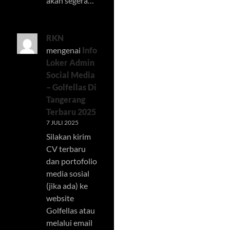
akan segera…
RKN
mengenai
Info
Loker Admin
Social Media
– Golfellas Di
Tangerang
Terbaru 2025
7 JULI 2025
Silakan kirim
CV terbaru
dan portofolio
media sosial
(jika ada) ke
website
Golfellas atau
melalui email