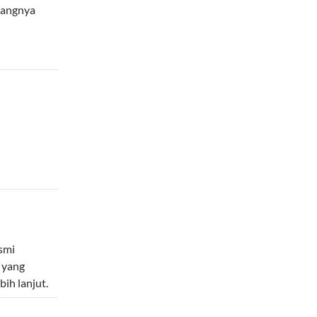
rangnya
smi
 yang
ih lanjut.