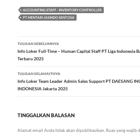
ACCOUNTING STAFF - INVENTORY CONTROLLER
PT MENTARI JASINDO SENTOSA
Navigasi
TULISAN SEBELUMNYA
Tulisan
Info Loker Full-Time – Human Capital Staff PT Liga Indonesia B
Terbaru 2025
TULISAN SELANJUTNYA
Info Loker Team Leader Admin Sales Support PT DAESANG I
INDONESIA Jakarta 2025
TINGGALKAN BALASAN
Alamat email Anda tidak akan dipublikasikan.
Ruas yang wajib 