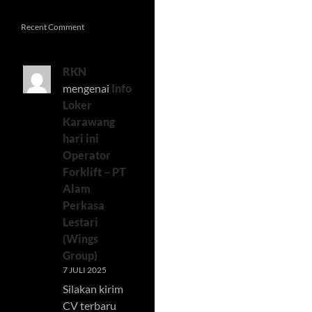
Recent Comment
RKN
mengenai
Info
Loker
Karawang
hari ini
Operator
Forklift – PT
Alam
Perkasa
Lestari
(Wings
Group)
7 JULI 2025
Silakan kirim
CV terbaru