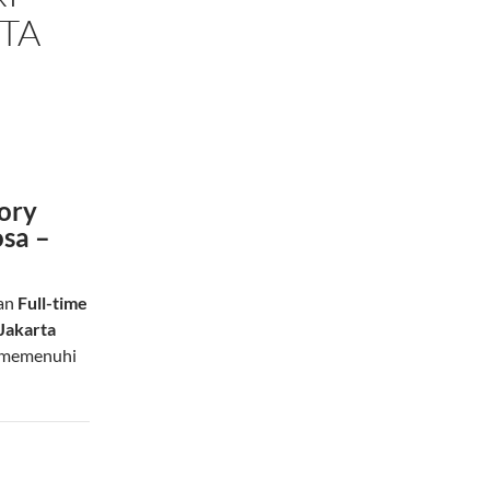
TA
tory
osa –
aan
Full-time
Jakarta
g memenuhi