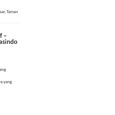
sar, Taman
f –
Jasindo
rang
ya yang