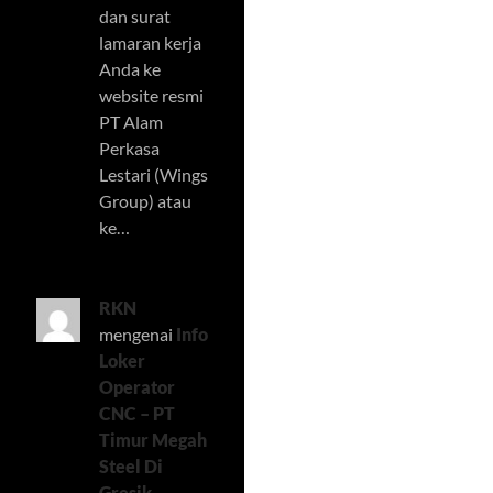
dan surat
lamaran kerja
Anda ke
website resmi
PT Alam
Perkasa
Lestari (Wings
Group) atau
ke…
RKN
mengenai
Info
Loker
Operator
CNC – PT
Timur Megah
Steel Di
Gresik