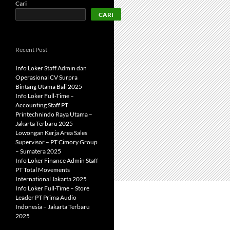
Cari
CARI
Recent Post
Info Loker Staff Admin dan
Operasional CV Surpra
Bintang Utama Bali 2025
Info Loker Full-Time –
Accounting Staff PT
Printechnindo Raya Utama –
Jakarta Terbaru 2025
Lowongan Kerja Area Sales
Supervisor – PT Cimory Group
– Sumatera 2025
Info Loker Finance Admin Staff
PT Total Movements
International Jakarta 2025
Info Loker Full-Time – Store
Leader PT Prima Audio
Indonesia – Jakarta Terbaru
2025