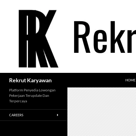
Langsung
ke
isi
Cari
Rekrut Karyawan
HOME
Platform Penyedia Lowongan
Pekerjaan Terupdate Dan
Terpercaya
CAREERS