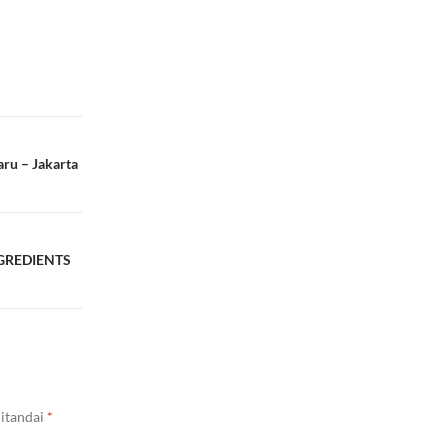
aru – Jakarta
NGREDIENTS
ditandai
*