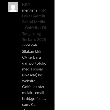
RKN
mengenai
Info
Loker Admin
Social Media
– Golfellas Di
Tangerang
Terbaru 2025
7 JULI 2025
Silakan kirim
CV terbaru
dan portofolio
media sosial
(jika ada) ke
website
Golfellas atau
melalui email
hrd@golfellas.
com
. Kami