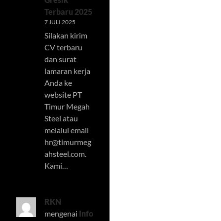
Terbaru 2025
7 JULI 2025
Silakan kirim
CV terbaru
dan surat
lamaran kerja
Anda ke
website PT
Timur Megah
Steel atau
melalui email
hr@timurmeg
ahsteel.com
.
Kami…
RKN
mengenai
Info