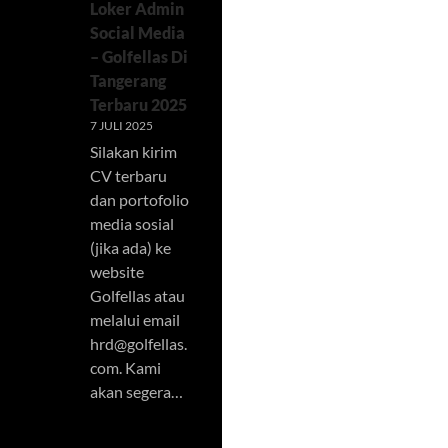
Loker Admin
Social Media
– Golfellas Di
Tangerang
Terbaru 2025
7 JULI 2025
Silakan kirim
CV terbaru
dan portofolio
media sosial
(jika ada) ke
website
Golfellas atau
melalui email
hrd@golfellas.
com
. Kami
akan segera…