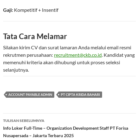
Gaji:
Kompetitif
+ Insentif
Tata Cara Melamar
Silakan kirim CV dan surat lamaran Anda melalui email resmi
rekrutmen perusahaan:
recruitment@ckb.co.id
. Kandidat yang
memenuhi kriteria akan dihubungi untuk proses seleksi
selanjutnya.
ACCOUNT PAYABLE ADMIN
PT CIPTA KRIDA BAHARI
Navigasi
TULISAN SEBELUMNYA
Tulisan
Info Loker Full-Time – Organization Development Staff PT Forisa
Nusapersada – Jakarta Terbaru 2025