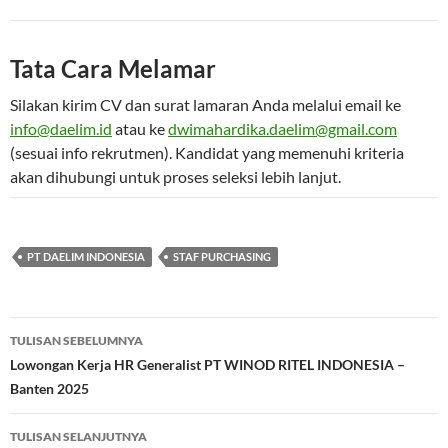
Tata Cara Melamar
Silakan kirim CV dan surat lamaran Anda melalui email ke
info@daelim.id
atau ke
dwimahardika.daelim@gmail.com
(sesuai info rekrutmen). Kandidat yang memenuhi kriteria
akan dihubungi untuk proses seleksi lebih lanjut.
PT DAELIM INDONESIA
STAF PURCHASING
Navigasi
TULISAN SEBELUMNYA
Tulisan
Lowongan Kerja HR Generalist PT WINOD RITEL INDONESIA –
Banten 2025
TULISAN SELANJUTNYA