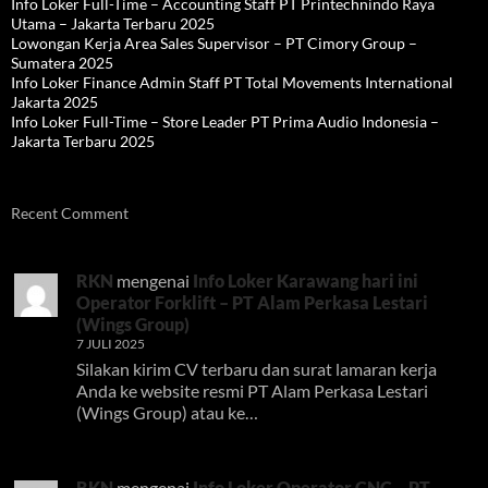
Info Loker Full-Time – Accounting Staff PT Printechnindo Raya
Utama – Jakarta Terbaru 2025
Lowongan Kerja Area Sales Supervisor – PT Cimory Group –
Sumatera 2025
Info Loker Finance Admin Staff PT Total Movements International
Jakarta 2025
Info Loker Full-Time – Store Leader PT Prima Audio Indonesia –
Jakarta Terbaru 2025
Recent Comment
RKN
mengenai
Info Loker Karawang hari ini
Operator Forklift – PT Alam Perkasa Lestari
(Wings Group)
7 JULI 2025
Silakan kirim CV terbaru dan surat lamaran kerja
Anda ke website resmi PT Alam Perkasa Lestari
(Wings Group) atau ke…
RKN
mengenai
Info Loker Operator CNC – PT