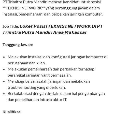
PT Trimitra Putra Mandiri mencari kandidat untuk posisi
**TEKNISI NETWORK** yang bertanggung jawab dalam
instalasi, pemeliharaan, dan perbaikan jaringan komputer.
Job Title:
𝙇𝙤𝙠𝙚𝙧 𝙋𝙤𝙨𝙞𝙨𝙞 𝙏𝙀𝙆𝙉𝙄𝙎𝙄 𝙉𝙀𝙏𝙒𝙊𝙍𝙆 𝘿𝙞 𝙋𝙏
𝙏𝙧𝙞𝙢𝙞𝙩𝙧𝙖 𝙋𝙪𝙩𝙧𝙖 𝙈𝙖𝙣𝙙𝙞𝙧𝙞 𝘼𝙧𝙚𝙖 𝙈𝙖𝙠𝙖𝙨𝙨𝙖𝙧
Tanggung Jawab:
Melakukan instalasi dan konfigurasi jaringan komputer di
perusahaan dan klien.
Melakukan pemeliharaan dan perbaikan terhadap
perangkat jaringan yang bermasalah.
Mendiagnosis masalah jaringan dan melakukan
troubleshooting yang diperlukan.
Berkolaborasi dengan tim lain dalam hal pengembangan
dan pemeliharaan infrastruktur IT.
Kualifikasi: