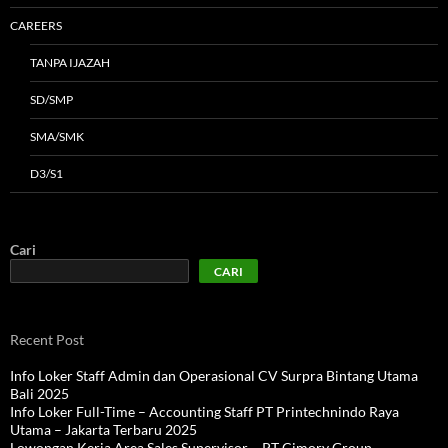
CAREERS
TANPA IJAZAH
SD/SMP
SMA/SMK
D3/S1
Cari
CARI
Recent Post
Info Loker Staff Admin dan Operasional CV Surpra Bintang Utama
Bali 2025
Info Loker Full-Time – Accounting Staff PT Printechnindo Raya
Utama – Jakarta Terbaru 2025
Lowongan Kerja Area Sales Supervisor – PT Cimory Group –