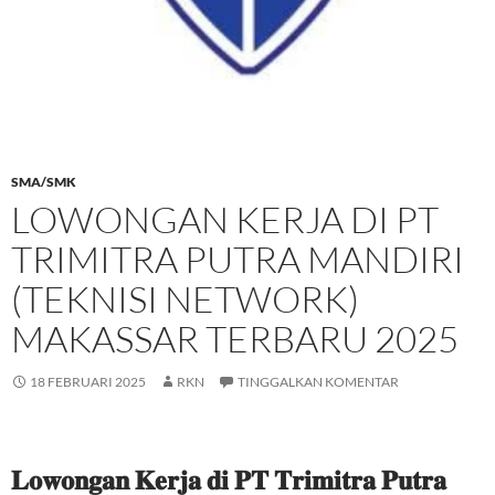
SMA/SMK
LOWONGAN KERJA DI PT
TRIMITRA PUTRA MANDIRI
(TEKNISI NETWORK)
MAKASSAR TERBARU 2025
18 FEBRUARI 2025
RKN
TINGGALKAN KOMENTAR
𝐋𝐨𝐰𝐨𝐧𝐠𝐚𝐧 𝐊𝐞𝐫𝐣𝐚 𝐝𝐢 𝐏𝐓 𝐓𝐫𝐢𝐦𝐢𝐭𝐫𝐚 𝐏𝐮𝐭𝐫𝐚