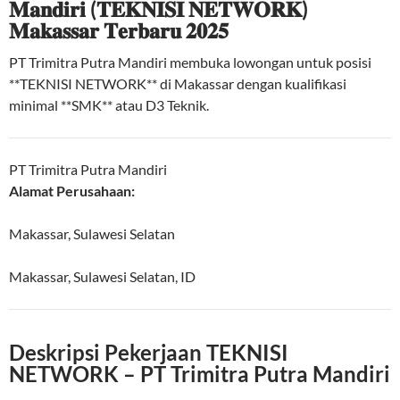
𝐌𝐚𝐧𝐝𝐢𝐫𝐢 (𝐓𝐄𝐊𝐍𝐈𝐒𝐈 𝐍𝐄𝐓𝐖𝐎𝐑𝐊)
𝐌𝐚𝐤𝐚𝐬𝐬𝐚𝐫 𝐓𝐞𝐫𝐛𝐚𝐫𝐮 𝟐𝟎𝟐𝟓
PT Trimitra Putra Mandiri membuka lowongan untuk posisi
**TEKNISI NETWORK** di Makassar dengan kualifikasi
minimal **SMK** atau D3 Teknik.
PT Trimitra Putra Mandiri
Alamat Perusahaan:
Makassar, Sulawesi Selatan
Makassar
,
Sulawesi Selatan
,
ID
Deskripsi Pekerjaan TEKNISI
NETWORK – PT Trimitra Putra Mandiri