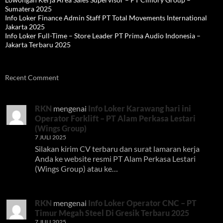
Sumatera 2025
Info Loker Finance Admin Staff PT Total Movements International
Jakarta 2025
Info Loker Full-Time – Store Leader PT Prima Audio Indonesia –
Jakarta Terbaru 2025
Recent Comment
RKN
mengenai
Info Loker Karawang hari ini
Operator Forklift – PT Alam Perkasa Lestari
(Wings Group)
7 JULI 2025
Silakan kirim CV terbaru dan surat lamaran kerja
Anda ke website resmi PT Alam Perkasa Lestari
(Wings Group) atau ke…
RKN
mengenai
Info Loker Operator CNC – PT
Timur Megah Steel Di Gresik Terbaru 2025
7 JULI 2025