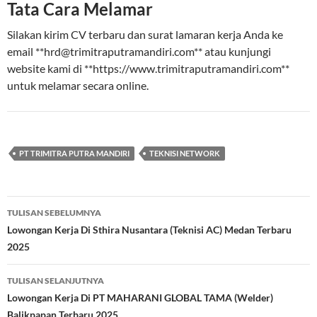
Tata Cara Melamar
Silakan kirim CV terbaru dan surat lamaran kerja Anda ke
email **
hrd@trimitraputramandiri.com
** atau kunjungi
website kami di **https://www.trimitraputramandiri.com**
untuk melamar secara online.
PT TRIMITRA PUTRA MANDIRI
TEKNISI NETWORK
Navigasi
TULISAN SEBELUMNYA
Tulisan
Lowongan Kerja Di Sthira Nusantara (Teknisi AC) Medan Terbaru
2025
TULISAN SELANJUTNYA
Lowongan Kerja Di PT MAHARANI GLOBAL TAMA (Welder)
Balikpapan Terbaru 2025