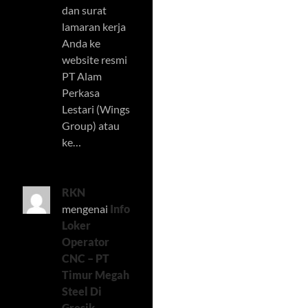
dan surat
lamaran kerja
Anda ke
website resmi
PT Alam
Perkasa
Lestari (Wings
Group) atau
ke…
RKN
mengenai
Info
Loker
Operator
CNC – PT
Timur Megah
Steel Di
Gresik