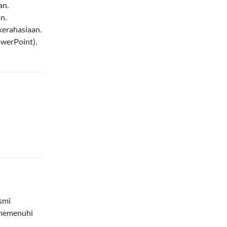
an.
n.
 kerahasiaan.
owerPoint).
smi
 memenuhi