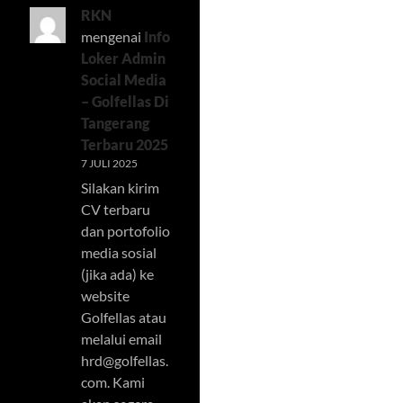
RKN
mengenai
Info
Loker Admin
Social Media
– Golfellas Di
Tangerang
Terbaru 2025
7 JULI 2025
Silakan kirim
CV terbaru
dan portofolio
media sosial
(jika ada) ke
website
Golfellas atau
melalui email
hrd@golfellas.
com
. Kami