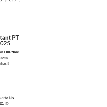
stant PT
2025
aan
Full-time
karta
.
ikasi!
karta No.
30
,
ID