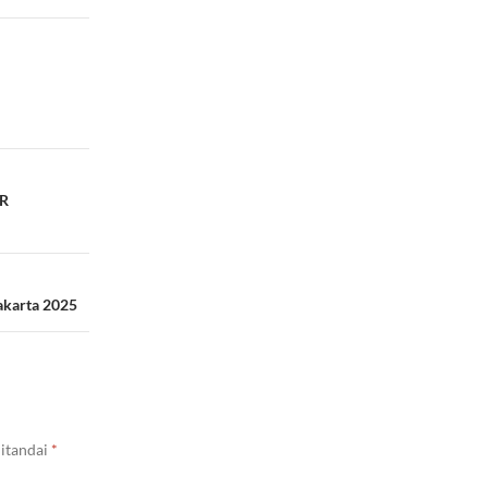
OR
akarta 2025
ditandai
*