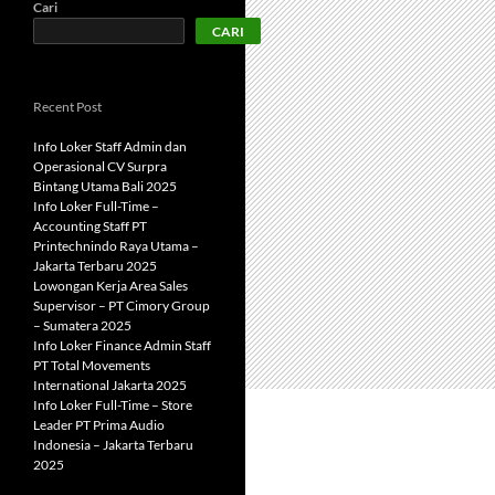
Cari
CARI
Recent Post
Info Loker Staff Admin dan
Operasional CV Surpra
Bintang Utama Bali 2025
Info Loker Full-Time –
Accounting Staff PT
Printechnindo Raya Utama –
Jakarta Terbaru 2025
Lowongan Kerja Area Sales
Supervisor – PT Cimory Group
– Sumatera 2025
Info Loker Finance Admin Staff
PT Total Movements
International Jakarta 2025
Info Loker Full-Time – Store
Leader PT Prima Audio
Indonesia – Jakarta Terbaru
2025