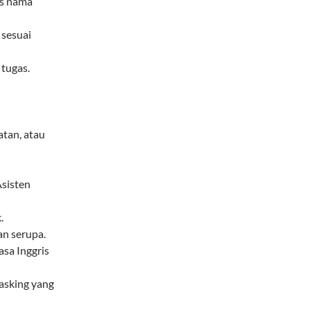
as nama
 sesuai
 tugas.
atan, atau
Asisten
.
n serupa.
sa Inggris
asking yang