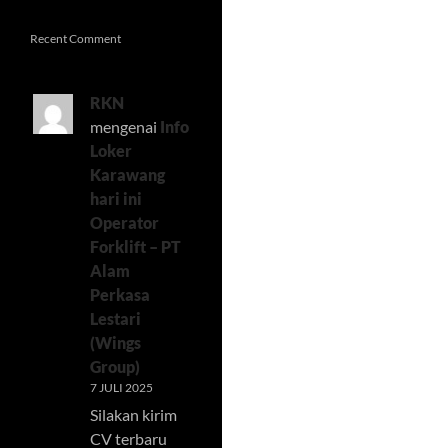
Recent Comment
RKN
mengenai
Info
Loker
Karawang
hari ini
Operator
Forklift – PT
Alam
Perkasa
Lestari
(Wings
Group)
7 JULI 2025
Silakan kirim
CV terbaru