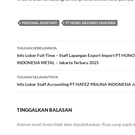
PERSONAL ASSISTANT
PT NOBEL RIGGINDO SAMUDRA
Navigasi
TULISAN SEBELUMNYA
Tulisan
Info Loker Full-Time – Staff Lapangan Export Import PT HON
INDONESIA METAL – Jakarta Terbaru 2025
TULISAN SELANJUTNYA
Info Loker Staff Accounting PT HAFEZ PRAJNA INDONESIA J
TINGGALKAN BALASAN
Alamat email Anda tidak akan dipublikasikan.
Ruas yang wajib 