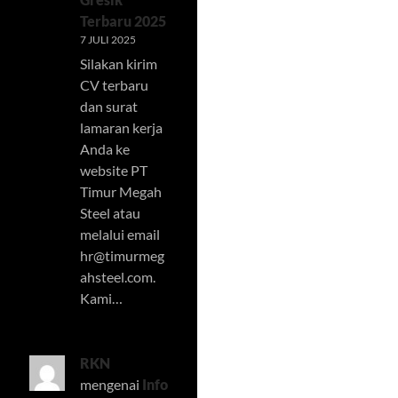
Terbaru 2025
7 JULI 2025
Silakan kirim
CV terbaru
dan surat
lamaran kerja
Anda ke
website PT
Timur Megah
Steel atau
melalui email
hr@timurmeg
ahsteel.com
.
Kami…
RKN
mengenai
Info