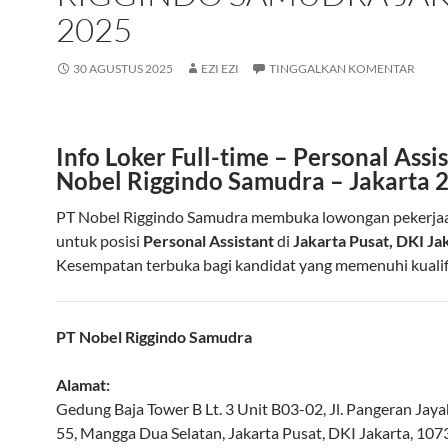
2025
30 AGUSTUS 2025
EZI EZI
TINGGALKAN KOMENTAR
Info Loker Full-time – Personal Assi
Nobel Riggindo Samudra – Jakarta 
PT Nobel Riggindo Samudra membuka lowongan pekerj
untuk posisi
Personal Assistant
di
Jakarta Pusat, DKI Ja
Kesempatan terbuka bagi kandidat yang memenuhi kualif
PT Nobel Riggindo Samudra
Alamat:
Gedung Baja Tower B Lt. 3 Unit B03-02, Jl. Pangeran Jaya
55, Mangga Dua Selatan
,
Jakarta Pusat
,
DKI Jakarta
,
107