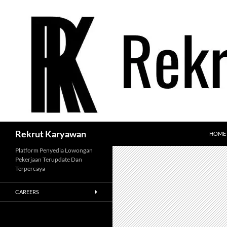
Langsung
ke
isi
Cari
Rekrut Karyawan
HOME
Platform Penyedia Lowongan
Pekerjaan Terupdate Dan
Terpercaya
CAREERS