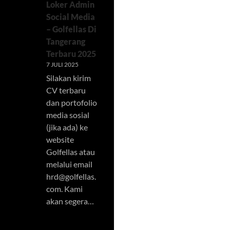
Loker Admin
Social Media
– Golfellas Di
Tangerang
Terbaru 2025
7 JULI 2025
Silakan kirim
CV terbaru
dan portofolio
media sosial
(jika ada) ke
website
Golfellas atau
melalui email
hrd@golfellas.
com
. Kami
akan segera…