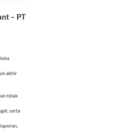
ant – PT
loka
suk akhir
dan tidak
at, serta
elaporan,