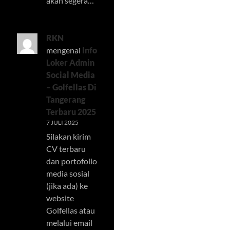
akan segera…
RKN
mengenai
Info
Loker Admin
Social Media
– Golfellas Di
Tangerang
Terbaru 2025
7 JULI 2025
Silakan kirim
CV terbaru
dan portofolio
media sosial
(jika ada) ke
website
Golfellas atau
melalui email