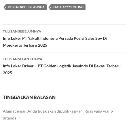
PT PENERBIT ERLANGGA
STAFF ACCOUNTING
Navigasi
TULISAN SEBELUMNYA
Tulisan
Info Loker PT Yakult Indonesia Persada Posisi Sales Spv Di
Mojokerto Terbaru 2025
TULISAN SELANJUTNYA
Info Loker Driver – PT Golden Logistik Jayaindo Di Bekasi Terbaru
2025
TINGGALKAN BALASAN
Alamat email Anda tidak akan dipublikasikan.
Ruas yang wajib
ditandai
*