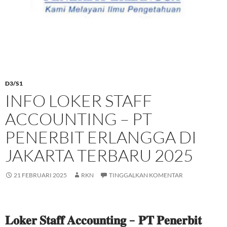
D3/S1
INFO LOKER STAFF
ACCOUNTING – PT
PENERBIT ERLANGGA DI
JAKARTA TERBARU 2025
21 FEBRUARI 2025
RKN
TINGGALKAN KOMENTAR
𝐋𝐨𝐤𝐞𝐫 𝐒𝐭𝐚𝐟𝐟 𝐀𝐜𝐜𝐨𝐮𝐧𝐭𝐢𝐧𝐠 – 𝐏𝐓 𝐏𝐞𝐧𝐞𝐫𝐛𝐢𝐭