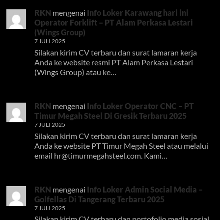
RKN
mengenai
Info Loker Karawang hari ini
Operator Forklift – PT Alam Perkasa Lestari
(Wings Group)
7 JULI 2025
Silakan kirim CV terbaru dan surat lamaran kerja
Anda ke website resmi PT Alam Perkasa Lestari
(Wings Group) atau ke…
RKN
mengenai
Info Loker Operator CNC – PT
Timur Megah Steel Di Gresik Terbaru 2025
7 JULI 2025
Silakan kirim CV terbaru dan surat lamaran kerja
Anda ke website PT Timur Megah Steel atau melalui
email
hr@timurmegahsteel.com
. Kami…
RKN
mengenai
Info Loker Admin Social Media –
Golfellas Di Tangerang Terbaru 2025
7 JULI 2025
Silakan kirim CV terbaru dan portofolio media sosial