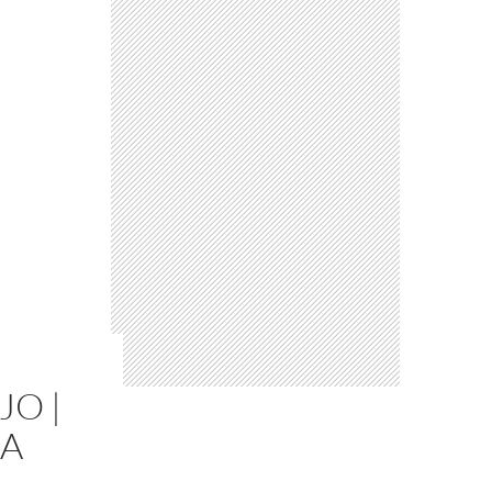
JO |
IA