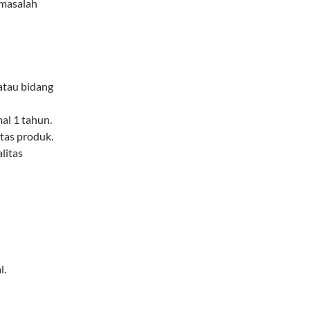
 masalah
atau bidang
al 1 tahun.
tas produk.
litas
l.