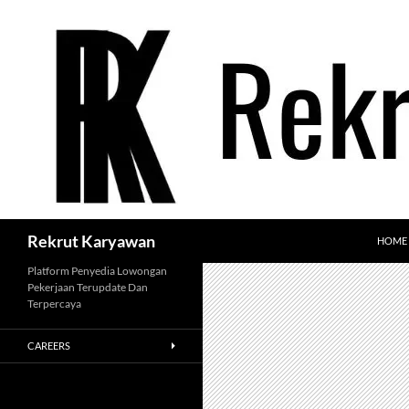
Langsung
ke
isi
Cari
Rekrut Karyawan
HOME
Platform Penyedia Lowongan
Pekerjaan Terupdate Dan
Terpercaya
CAREERS