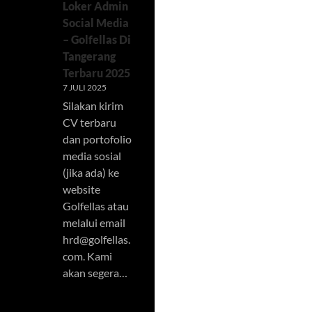
Loker Admin
Social Media
– Golfellas Di
Tangerang
Terbaru 2025
7 JULI 2025
Silakan kirim
CV terbaru
dan portofolio
media sosial
(jika ada) ke
website
Golfellas atau
melalui email
hrd@golfellas.
com
. Kami
akan segera…