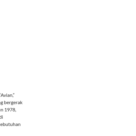
“Avian,”
ng bergerak
un 1978,
di
 kebutuhan