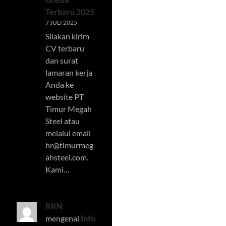
Terbaru 2025
7 JULI 2025
Silakan kirim
CV terbaru
dan surat
lamaran kerja
Anda ke
website PT
Timur Megah
Steel atau
melalui email
hr@timurmeg
ahsteel.com
.
Kami…
RKN
mengenai
Info