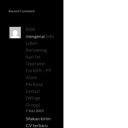
Recent Comment
RKN
mengenai
Info
Loker
Karawang
hari ini
Operator
Forklift – PT
Alam
Perkasa
Lestari
(Wings
Group)
7 JULI 2025
Silakan kirim
CV terbaru