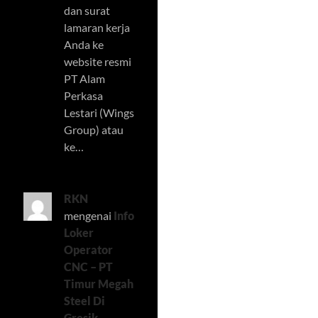
dan surat
lamaran kerja
Anda ke
website resmi
PT Alam
Perkasa
Lestari (Wings
Group) atau
ke…
RKN
mengenai
Info
Loker
Operator
CNC – PT
Timur Megah
Steel Di
Gresik