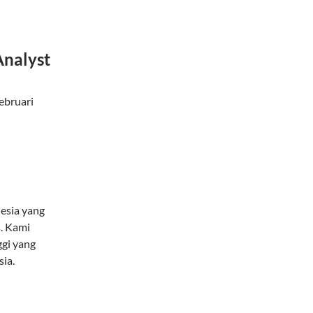
Analyst
ebruari
esia yang
s. Kami
gi yang
ia.