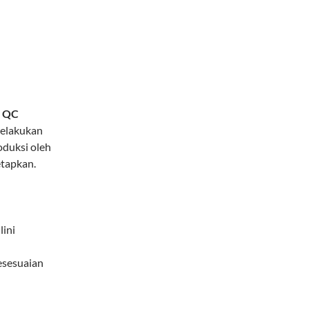
t QC
melakukan
oduksi oleh
etapkan.
lini
esesuaian