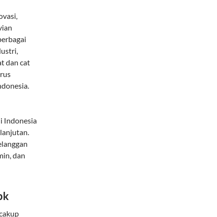
vasi,
vian
berbagai
ustri,
at dan cat
erus
ndonesia.
i Indonesia
lanjutan.
elanggan
min, dan
bk
ncakup