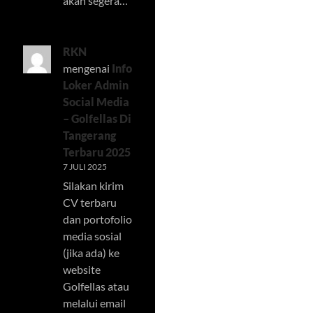
akan segera…
RKN
mengenai
Info
Loker Admin
Social Media
– Golfellas Di
Tangerang
Terbaru 2025
7 JULI 2025
Silakan kirim
CV terbaru
dan portofolio
media sosial
(jika ada) ke
website
Golfellas atau
melalui email