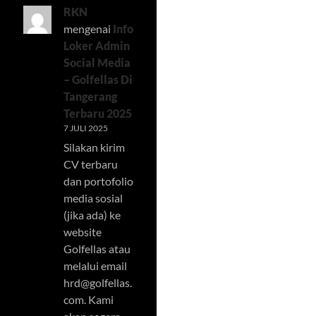
RKN
mengenai
Info
Loker Admin
Social Media
– Golfellas Di
Tangerang
Terbaru 2025
7 JULI 2025
Silakan kirim
CV terbaru
dan portofolio
media sosial
(jika ada) ke
website
Golfellas atau
melalui email
hrd@golfellas.
com
. Kami