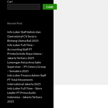
Cari
CARI
Recent Post
Info Loker Staff Admin dan
Operasional CV Surpra
Bintang Utama Bali 2025
Info Loker Full-Time –
Accounting Staff PT
Printechnindo Raya Utama –
Jakarta Terbaru 2025
Lowongan Kerja Area Sales
Supervisor – PT Cimory Group
– Sumatera 2025
Info Loker Finance Admin Staff
PT Total Movements
International Jakarta 2025
Info Loker Full-Time – Store
Leader PT Prima Audio
Indonesia – Jakarta Terbaru
2025