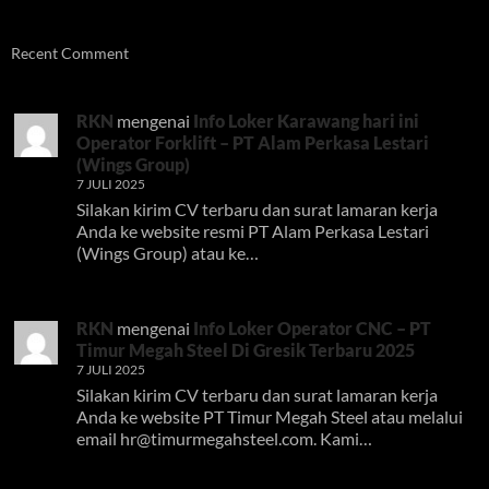
Recent Comment
RKN
mengenai
Info Loker Karawang hari ini
Operator Forklift – PT Alam Perkasa Lestari
(Wings Group)
7 JULI 2025
Silakan kirim CV terbaru dan surat lamaran kerja
Anda ke website resmi PT Alam Perkasa Lestari
(Wings Group) atau ke…
RKN
mengenai
Info Loker Operator CNC – PT
Timur Megah Steel Di Gresik Terbaru 2025
7 JULI 2025
Silakan kirim CV terbaru dan surat lamaran kerja
Anda ke website PT Timur Megah Steel atau melalui
email
hr@timurmegahsteel.com
. Kami…