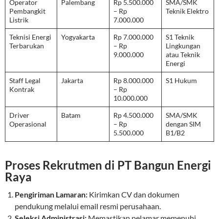
Operator
Palembang
Rp 5.500.000
SMA/SMK
Pembangkit
– Rp
Teknik Elektro
Listrik
7.000.000
Teknisi Energi
Yogyakarta
Rp 7.000.000
S1 Teknik
Terbarukan
– Rp
Lingkungan
9.000.000
atau Teknik
Energi
Staff Legal
Jakarta
Rp 8.000.000
S1 Hukum
Kontrak
– Rp
10.000.000
Driver
Batam
Rp 4.500.000
SMA/SMK
Operasional
– Rp
dengan SIM
5.500.000
B1/B2
Proses Rekrutmen di PT Bangun Energi
Raya
Pengiriman Lamaran:
Kirimkan CV dan dokumen
pendukung melalui email resmi perusahaan.
Seleksi Administrasi:
Memastikan pelamar memenuhi