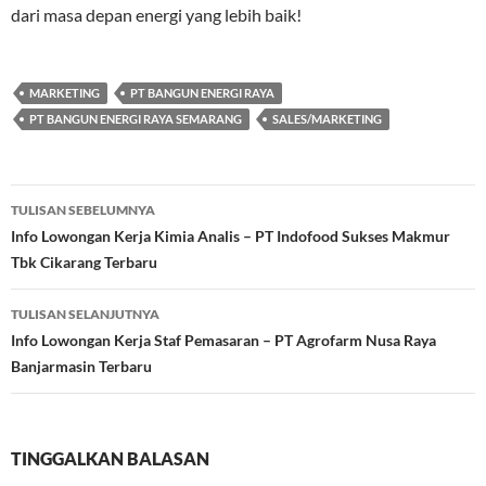
dari masa depan energi yang lebih baik!
MARKETING
PT BANGUN ENERGI RAYA
PT BANGUN ENERGI RAYA SEMARANG
SALES/MARKETING
Navigasi
TULISAN SEBELUMNYA
Tulisan
Info Lowongan Kerja Kimia Analis – PT Indofood Sukses Makmur
Tbk Cikarang Terbaru
TULISAN SELANJUTNYA
Info Lowongan Kerja Staf Pemasaran – PT Agrofarm Nusa Raya
Banjarmasin Terbaru
TINGGALKAN BALASAN