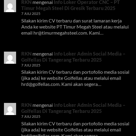
RKN
mengenai
Info Loker Operator CNC – PT
Timur Megah Steel Di Gresik Terbaru 2025
7 JULI 2025
Silakan kirim CV terbaru dan surat lamaran kerja
Anda ke website PT Timur Megah Steel atau melalui
email
hr@timurmegahsteel.com
. Kami…
RKN
mengenai
Info Loker Admin Social Media –
Golfellas Di Tangerang Terbaru 2025
7 JULI 2025
Silakan kirim CV terbaru dan portofolio media sosial
(jika ada) ke website Golfellas atau melalui email
hrd@golfellas.com
. Kami akan segera…
RKN
mengenai
Info Loker Admin Social Media –
Golfellas Di Tangerang Terbaru 2025
7 JULI 2025
Silakan kirim CV terbaru dan portofolio media sosial
(jika ada) ke website Golfellas atau melalui email
hrd@golfellas.com
. Kami akan segera…