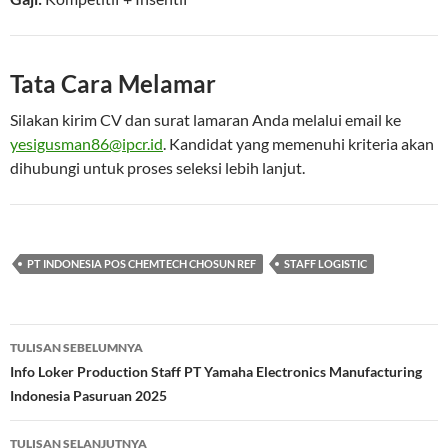
Tata Cara Melamar
Silakan kirim CV dan surat lamaran Anda melalui email ke
yesigusman86@ipcr.id
. Kandidat yang memenuhi kriteria akan
dihubungi untuk proses seleksi lebih lanjut.
PT INDONESIA POS CHEMTECH CHOSUN REF
STAFF LOGISTIC
Navigasi
TULISAN SEBELUMNYA
Tulisan
Info Loker Production Staff PT Yamaha Electronics Manufacturing
Indonesia Pasuruan 2025
TULISAN SELANJUTNYA