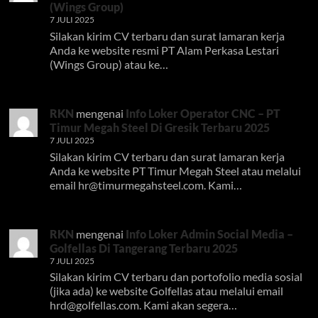
(Wings Group)
7 JULI 2025
Silakan kirim CV terbaru dan surat lamaran kerja
Anda ke website resmi PT Alam Perkasa Lestari
(Wings Group) atau ke…
RKN
mengenai
Info Loker Operator CNC – PT
Timur Megah Steel Di Gresik Terbaru 2025
7 JULI 2025
Silakan kirim CV terbaru dan surat lamaran kerja
Anda ke website PT Timur Megah Steel atau melalui
email
hr@timurmegahsteel.com
. Kami…
RKN
mengenai
Info Loker Admin Social Media –
Golfellas Di Tangerang Terbaru 2025
7 JULI 2025
Silakan kirim CV terbaru dan portofolio media sosial
(jika ada) ke website Golfellas atau melalui email
hrd@golfellas.com
. Kami akan segera…