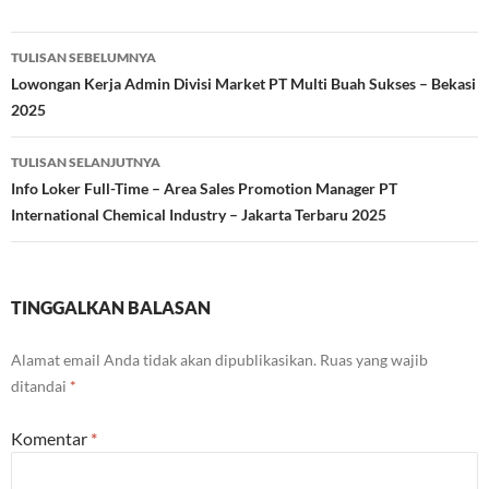
Navigasi
TULISAN SEBELUMNYA
Tulisan
Lowongan Kerja Admin Divisi Market PT Multi Buah Sukses – Bekasi
2025
TULISAN SELANJUTNYA
Info Loker Full-Time – Area Sales Promotion Manager PT
International Chemical Industry – Jakarta Terbaru 2025
TINGGALKAN BALASAN
Alamat email Anda tidak akan dipublikasikan.
Ruas yang wajib
ditandai
*
Komentar
*