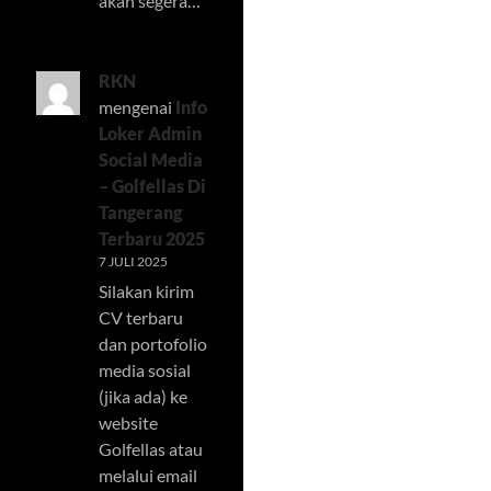
akan segera…
RKN
mengenai
Info
Loker Admin
Social Media
– Golfellas Di
Tangerang
Terbaru 2025
7 JULI 2025
Silakan kirim
CV terbaru
dan portofolio
media sosial
(jika ada) ke
website
Golfellas atau
melalui email