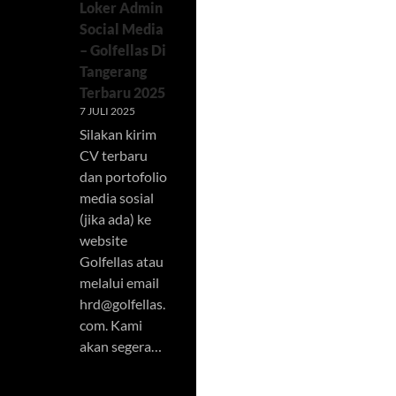
Loker Admin
Social Media
– Golfellas Di
Tangerang
Terbaru 2025
7 JULI 2025
Silakan kirim
CV terbaru
dan portofolio
media sosial
(jika ada) ke
website
Golfellas atau
melalui email
hrd@golfellas.
com
. Kami
akan segera…