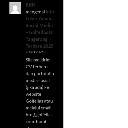
RKN
mengenai
Info
Loker Admin
Social Media
– Golfellas Di
Tangerang
Terbaru 2025
7 JULI 2025
Silakan kirim
CV terbaru
dan portofolio
media sosial
(jika ada) ke
website
Golfellas atau
melalui email
hrd@golfellas.
com
. Kami