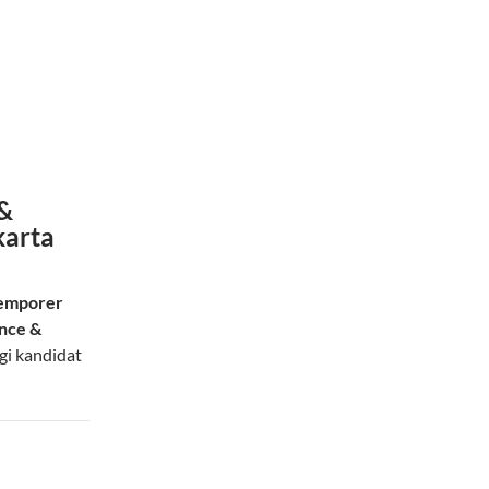
 &
karta
emporer
ance &
gi kandidat