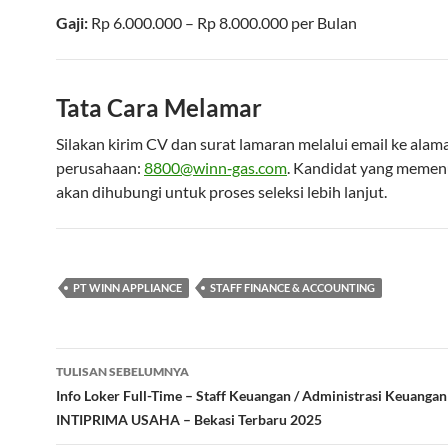
Gaji:
Rp 6.000.000 – Rp 8.000.000
per
Bulan
Tata Cara Melamar
Silakan kirim CV dan surat lamaran melalui email ke alam
perusahaan:
8800@winn‑gas.com
. Kandidat yang memenu
akan dihubungi untuk proses seleksi lebih lanjut.
PT WINN APPLIANCE
STAFF FINANCE & ACCOUNTING
Navigasi
TULISAN SEBELUMNYA
Tulisan
Info Loker Full-Time – Staff Keuangan / Administrasi Keuang
INTIPRIMA USAHA – Bekasi Terbaru 2025