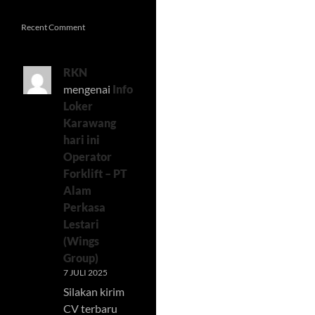
Recent Comment
RKN
mengenai
Info
Loker
Karawang
hari ini
Operator
Forklift – PT
Alam
Perkasa
Lestari
(Wings
Group)
7 JULI 2025
Silakan kirim
CV terbaru