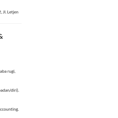
Jl. Letjen
 &
aba rugi,
dan/diri).
ccounting.