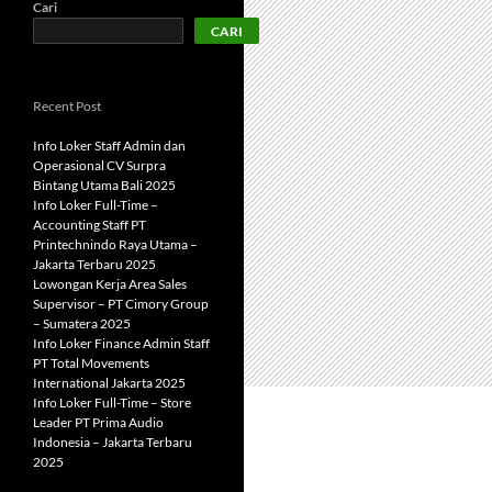
Cari
CARI
Recent Post
Info Loker Staff Admin dan
Operasional CV Surpra
Bintang Utama Bali 2025
Info Loker Full-Time –
Accounting Staff PT
Printechnindo Raya Utama –
Jakarta Terbaru 2025
Lowongan Kerja Area Sales
Supervisor – PT Cimory Group
– Sumatera 2025
Info Loker Finance Admin Staff
PT Total Movements
International Jakarta 2025
Info Loker Full-Time – Store
Leader PT Prima Audio
Indonesia – Jakarta Terbaru
2025