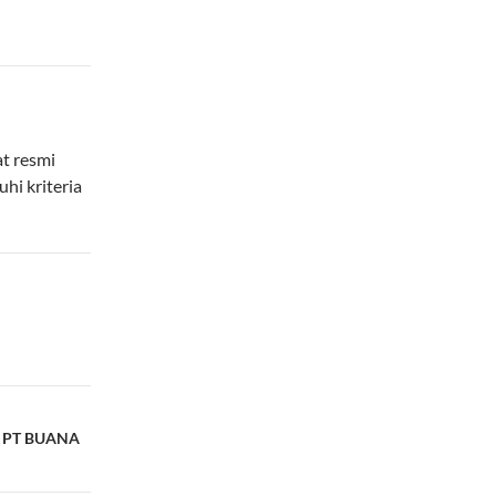
at resmi
hi kriteria
an PT BUANA