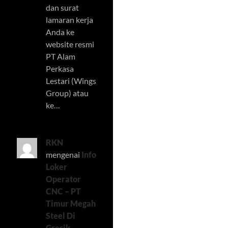
dan surat
lamaran kerja
Anda ke
website resmi
PT Alam
Perkasa
Lestari (Wings
Group) atau
ke…
RKN
mengenai
Info
Loker
Operator
CNC – PT
Timur Megah
Steel Di
Gresik