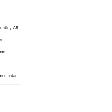
ounting, AR
rnal
tem
penempatan.