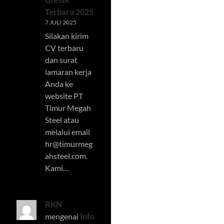
Terbaru 2025
7 JULI 2025
Silakan kirim
CV terbaru
dan surat
lamaran kerja
Anda ke
website PT
Timur Megah
Steel atau
melalui email
hr@timurmeg
ahsteel.com
.
Kami…
RKN
mengenai
Info