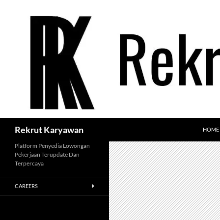
Langsung
ke
isi
Cari
Rekrut Karyawan
HOME
Platform Penyedia Lowongan
Pekerjaan Terupdate Dan
Terpercaya
CAREERS