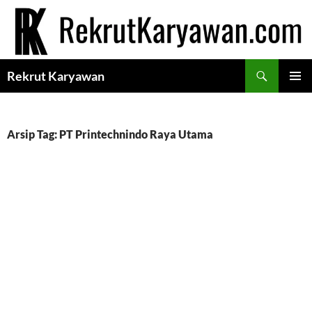
Langsung
ke
isi
Cari
Rekrut Karyawan
MENU
UTAMA
Arsip Tag: PT Printechnindo Raya Utama