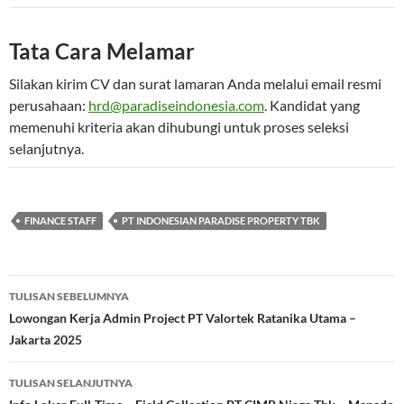
Tata Cara Melamar
Silakan kirim CV dan surat lamaran Anda melalui email resmi
perusahaan:
hrd@paradiseindonesia.com
. Kandidat yang
memenuhi kriteria akan dihubungi untuk proses seleksi
selanjutnya.
FINANCE STAFF
PT INDONESIAN PARADISE PROPERTY TBK
Navigasi
TULISAN SEBELUMNYA
Tulisan
Lowongan Kerja Admin Project PT Valortek Ratanika Utama –
Jakarta 2025
TULISAN SELANJUTNYA