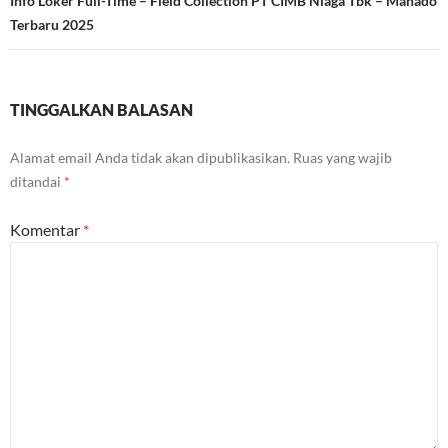
Info Loker Full-Time – Field Collection PT CIMB Niaga Tbk – Manado
Terbaru 2025
TINGGALKAN BALASAN
Alamat email Anda tidak akan dipublikasikan.
Ruas yang wajib
ditandai
*
Komentar
*