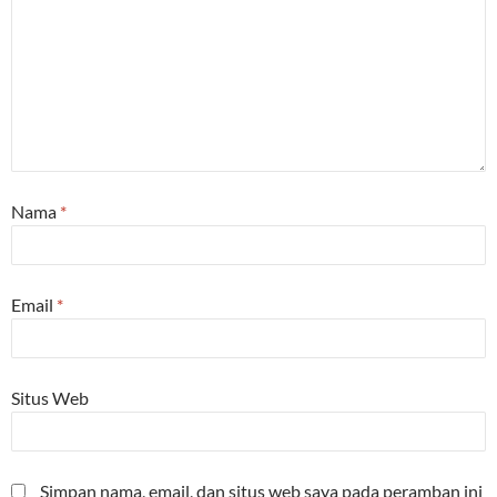
Nama
*
Email
*
Situs Web
Simpan nama, email, dan situs web saya pada peramban ini