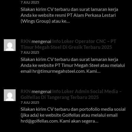
7 JULI 2025
Silakan kirim CV terbaru dan surat lamaran kerja
Anda ke website resmi PT Alam Perkasa Lestari
(Wings Group) atau ke…
RKN
mengenai
Info Loker Operator CNC – PT
Timur Megah Steel Di Gresik Terbaru 2025
7 JULI 2025
Silakan kirim CV terbaru dan surat lamaran kerja
Anda ke website PT Timur Megah Steel atau melalui
email
hr@timurmegahsteel.com
. Kami…
RKN
mengenai
Info Loker Admin Social Media –
Golfellas Di Tangerang Terbaru 2025
7 JULI 2025
Silakan kirim CV terbaru dan portofolio media sosial
(jika ada) ke website Golfellas atau melalui email
hrd@golfellas.com
. Kami akan segera…