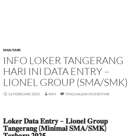
SMA/SMK
INFO LOKER TANGERANG
HARI INI DATA ENTRY –
LIONEL GROUP (SMA/SMK)
16 FEBRUARI 2025
RKN
TINGGALKAN KOMENTAR
𝐋𝐨𝐤𝐞𝐫 𝐃𝐚𝐭𝐚 𝐄𝐧𝐭𝐫𝐲 – 𝐋𝐢𝐨𝐧𝐞𝐥 𝐆𝐫𝐨𝐮𝐩
𝐓𝐚𝐧𝐠𝐞𝐫𝐚𝐧𝐠 (𝐌𝐢𝐧𝐢𝐦𝐚𝐥 𝐒𝐌𝐀/𝐒𝐌𝐊)
𝐓𝐞𝐫𝐛𝐚𝐫𝐮 𝟐𝟎𝟐𝟓