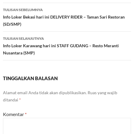
Navigasi
TULISAN SEBELUMNYA
Tulisan
Info Loker Bekasi hari ini DELIVERY RIDER – Taman Sari Restoran
(SD/SMP)
TULISAN SELANJUTNYA
Info Loker Karawang hari ini STAFF GUDANG – Resto Meranti
Nusantara (SMP)
TINGGALKAN BALASAN
Alamat email Anda tidak akan dipublikasikan.
Ruas yang wajib
ditandai
*
Komentar
*