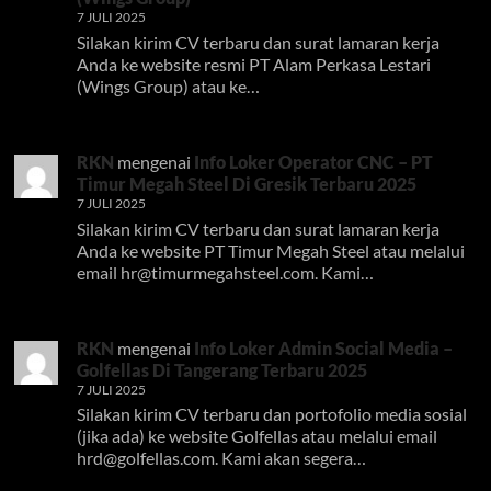
7 JULI 2025
Silakan kirim CV terbaru dan surat lamaran kerja
Anda ke website resmi PT Alam Perkasa Lestari
(Wings Group) atau ke…
RKN
mengenai
Info Loker Operator CNC – PT
Timur Megah Steel Di Gresik Terbaru 2025
7 JULI 2025
Silakan kirim CV terbaru dan surat lamaran kerja
Anda ke website PT Timur Megah Steel atau melalui
email
hr@timurmegahsteel.com
. Kami…
RKN
mengenai
Info Loker Admin Social Media –
Golfellas Di Tangerang Terbaru 2025
7 JULI 2025
Silakan kirim CV terbaru dan portofolio media sosial
(jika ada) ke website Golfellas atau melalui email
hrd@golfellas.com
. Kami akan segera…