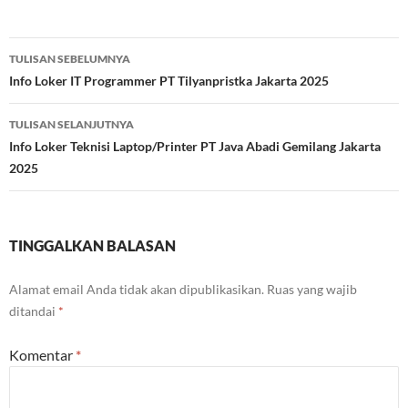
Navigasi
TULISAN SEBELUMNYA
Tulisan
Info Loker IT Programmer PT Tilyanpristka Jakarta 2025
TULISAN SELANJUTNYA
Info Loker Teknisi Laptop/Printer PT Java Abadi Gemilang Jakarta
2025
TINGGALKAN BALASAN
Alamat email Anda tidak akan dipublikasikan.
Ruas yang wajib
ditandai
*
Komentar
*