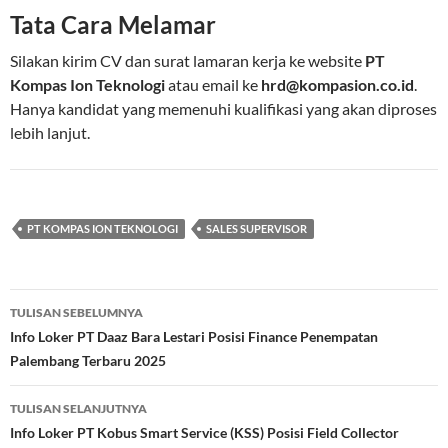
Tata Cara Melamar
Silakan kirim CV dan surat lamaran kerja ke website
PT
Kompas Ion Teknologi
atau email ke
hrd@kompasion.co.id
.
Hanya kandidat yang memenuhi kualifikasi yang akan diproses
lebih lanjut.
PT KOMPAS ION TEKNOLOGI
SALES SUPERVISOR
Navigasi
TULISAN SEBELUMNYA
Tulisan
Info Loker PT Daaz Bara Lestari Posisi Finance Penempatan
Palembang Terbaru 2025
TULISAN SELANJUTNYA
Info Loker PT Kobus Smart Service (KSS) Posisi Field Collector