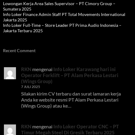
Lowongan Kerja Area Sales Supervisor – PT Cimory Group –
Sumatera 2025
Info Loker Finance Admin Staff PT Total Movements International
Jakarta 2025
Info Loker Full-Time – Store Leader PT Prima Audio Indonesia –
Jakarta Terbaru 2025
Recent Comment
RKN
mengenai
Info Loker Karawang hari ini
Operator Forklift – PT Alam Perkasa Lestari
(Wings Group)
7 JULI 2025
Silakan kirim CV terbaru dan surat lamaran kerja
Anda ke website resmi PT Alam Perkasa Lestari
(Wings Group) atau ke…
RKN
mengenai
Info Loker Operator CNC – PT
Timur Megah Steel Di Gresik Terbaru 2025