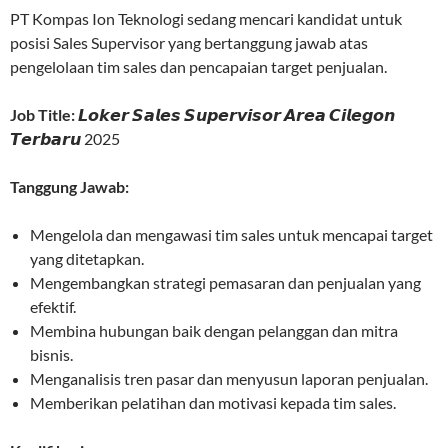
PT Kompas Ion Teknologi sedang mencari kandidat untuk
posisi Sales Supervisor yang bertanggung jawab atas
pengelolaan tim sales dan pencapaian target penjualan.
Job Title:
𝙇𝙤𝙠𝙚𝙧 𝙎𝙖𝙡𝙚𝙨 𝙎𝙪𝙥𝙚𝙧𝙫𝙞𝙨𝙤𝙧 𝘼𝙧𝙚𝙖 𝘾𝙞𝙡𝙚𝙜𝙤𝙣
𝙏𝙚𝙧𝙗𝙖𝙧𝙪 2025
Tanggung Jawab:
Mengelola dan mengawasi tim sales untuk mencapai target
yang ditetapkan.
Mengembangkan strategi pemasaran dan penjualan yang
efektif.
Membina hubungan baik dengan pelanggan dan mitra
bisnis.
Menganalisis tren pasar dan menyusun laporan penjualan.
Memberikan pelatihan dan motivasi kepada tim sales.