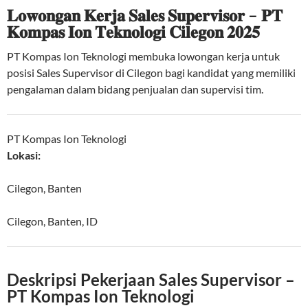
𝐋𝐨𝐰𝐨𝐧𝐠𝐚𝐧 𝐊𝐞𝐫𝐣𝐚 𝐒𝐚𝐥𝐞𝐬 𝐒𝐮𝐩𝐞𝐫𝐯𝐢𝐬𝐨𝐫 – 𝐏𝐓
𝐊𝐨𝐦𝐩𝐚𝐬 𝐈𝐨𝐧 𝐓𝐞𝐤𝐧𝐨𝐥𝐨𝐠𝐢 𝐂𝐢𝐥𝐞𝐠𝐨𝐧 𝟐𝟎𝟐𝟓
PT Kompas Ion Teknologi membuka lowongan kerja untuk
posisi Sales Supervisor di Cilegon bagi kandidat yang memiliki
pengalaman dalam bidang penjualan dan supervisi tim.
PT Kompas Ion Teknologi
Lokasi:
Cilegon, Banten
Cilegon
,
Banten
,
ID
Deskripsi Pekerjaan Sales Supervisor –
PT Kompas Ion Teknologi