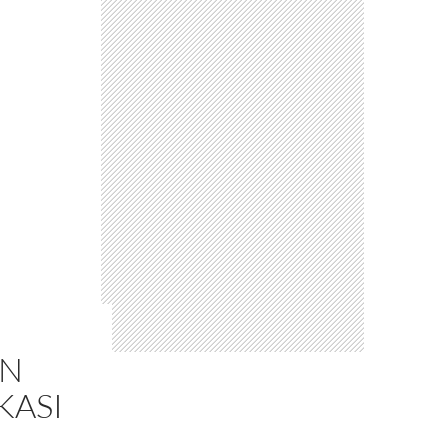
ON
KASI