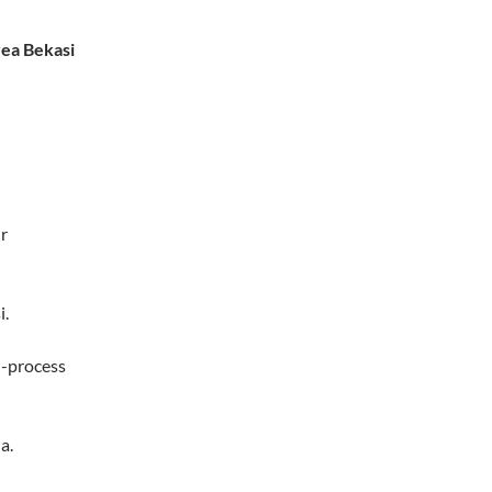
ea Bekasi
r
i.
n-process
a.