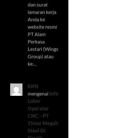
dan surat
lamaran kerja
Anda ke
website resmi
PT Alam
Perkasa
Lestari (Wings
Group) atau
ke…
RKN
mengenai
Info
Loker
Operator
CNC – PT
Timur Megah
Steel Di
Gresik