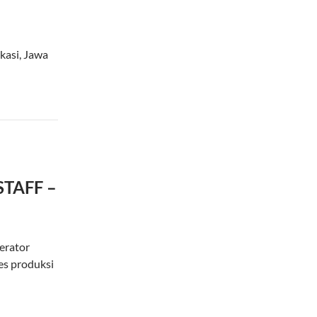
kasi
,
Jawa
STAFF –
erator
es produksi