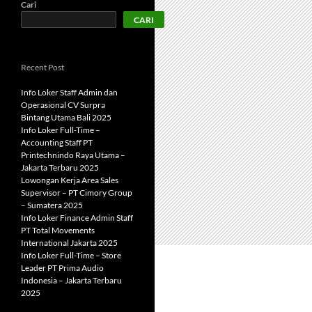
Cari
CARI
Recent Post
Info Loker Staff Admin dan
Operasional CV Surpra
Bintang Utama Bali 2025
Info Loker Full-Time –
Accounting Staff PT
Printechnindo Raya Utama –
Jakarta Terbaru 2025
Lowongan Kerja Area Sales
Supervisor – PT Cimory Group
– Sumatera 2025
Info Loker Finance Admin Staff
PT Total Movements
International Jakarta 2025
Info Loker Full-Time – Store
Leader PT Prima Audio
Indonesia – Jakarta Terbaru
2025