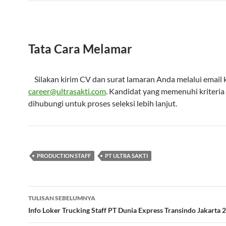
Tata Cara Melamar
Silakan kirim CV dan surat lamaran Anda melalui email 
career@ultrasakti.com
. Kandidat yang memenuhi kriteria
dihubungi untuk proses seleksi lebih lanjut.
PRODUCTION STAFF
PT ULTRA SAKTI
Navigasi
TULISAN SEBELUMNYA
Tulisan
Info Loker Trucking Staff PT Dunia Express Transindo Jakarta 