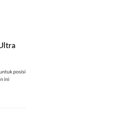
Ultra
untuk posisi
n ini