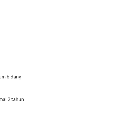
lam bidang
mal 2 tahun