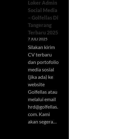
Loker Admin
Social Media
– Golfellas Di
Tangerang
Terbaru 2025
7 JULI 2025
Silakan kirim
CV terbaru
dan portofolio
media sosial
(jika ada) ke
website
Golfellas atau
melalui email
hrd@golfellas.
com
. Kami
akan segera…