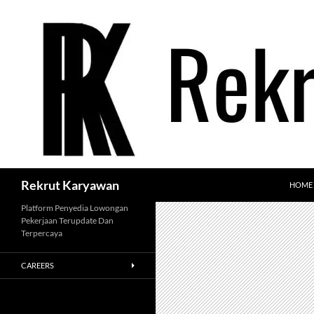
Langsung
ke
isi
Cari
Rekrut Karyawan
HOME
Platform Penyedia Lowongan
Pekerjaan Terupdate Dan
Terpercaya
CAREERS