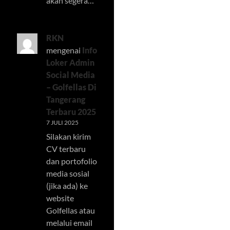
akan segera…
RKN
mengenai
Info
Loker Admin
Social Media
– Golfellas Di
Tangerang
Terbaru 2025
7 JULI 2025
Silakan kirim
CV terbaru
dan portofolio
media sosial
(jika ada) ke
website
Golfellas atau
melalui email