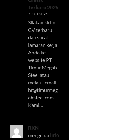
Terbaru 2025
7 JULI 2025
Silakan kirim
CV terbaru
dan surat
lamaran kerja
Anda ke
website PT
Timur Megah
Steel atau
melalui email
hr@timurmeg
ahsteel.com
.
Kami…
RKN
mengenai
Info