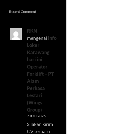
Recent Comment
RKN
mengenai
Info
Loker
Karawang
hari ini
Operator
Forklift – PT
Alam
Perkasa
Lestari
(Wings
Group)
7 JULI 2025
Silakan kirim
CV terbaru