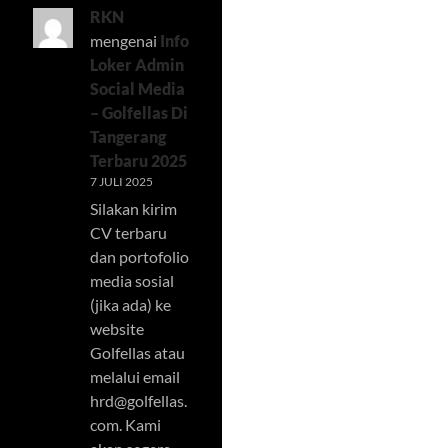
RKN
mengenai
Info
Loker Admin
Social Media
– Golfellas Di
Tangerang
Terbaru 2025
7 JULI 2025
Silakan kirim
CV terbaru
dan portofolio
media sosial
(jika ada) ke
website
Golfellas atau
melalui email
hrd@golfellas.
com
. Kami