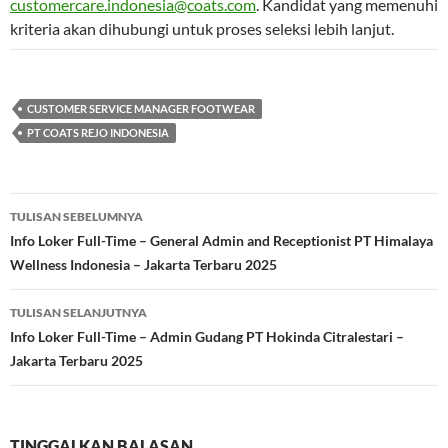
customercare.indonesia@coats.com
. Kandidat yang memenuhi
kriteria akan dihubungi untuk proses seleksi lebih lanjut.
CUSTOMER SERVICE MANAGER FOOTWEAR
PT COATS REJO INDONESIA
Navigasi
TULISAN SEBELUMNYA
Tulisan
Info Loker Full-Time – General Admin and Receptionist PT Himalaya
Wellness Indonesia – Jakarta Terbaru 2025
TULISAN SELANJUTNYA
Info Loker Full-Time – Admin Gudang PT Hokinda Citralestari –
Jakarta Terbaru 2025
TINGGALKAN BALASAN