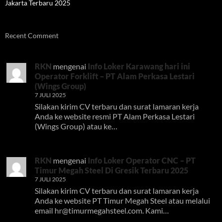
Jakarta Terbaru 2025
Recent Comment
RKN
mengenai
Info Loker Karawang hari ini
Operator Forklift – PT Alam Perkasa Lestari
(Wings Group)
7 JULI 2025
Silakan kirim CV terbaru dan surat lamaran kerja
Anda ke website resmi PT Alam Perkasa Lestari
(Wings Group) atau ke…
RKN
mengenai
Info Loker Operator CNC – PT
Timur Megah Steel Di Gresik Terbaru 2025
7 JULI 2025
Silakan kirim CV terbaru dan surat lamaran kerja
Anda ke website PT Timur Megah Steel atau melalui
email
hr@timurmegahsteel.com
. Kami…