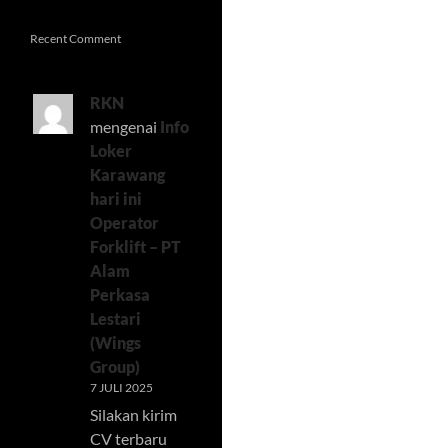
Recent Comment
RKN
mengenai
Info
Loker
Karawang
hari ini
Operator
Forklift – PT
Alam
Perkasa
Lestari
(Wings
Group)
7 JULI 2025
Silakan kirim
CV terbaru