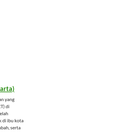
arta)
an yang
T) di
telah
 di ibu kota
bah, serta