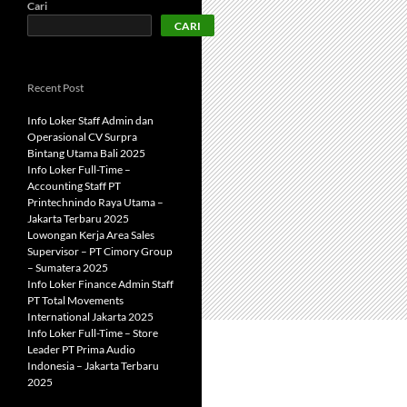
Cari
CARI
Recent Post
Info Loker Staff Admin dan
Operasional CV Surpra
Bintang Utama Bali 2025
Info Loker Full-Time –
Accounting Staff PT
Printechnindo Raya Utama –
Jakarta Terbaru 2025
Lowongan Kerja Area Sales
Supervisor – PT Cimory Group
– Sumatera 2025
Info Loker Finance Admin Staff
PT Total Movements
International Jakarta 2025
Info Loker Full-Time – Store
Leader PT Prima Audio
Indonesia – Jakarta Terbaru
2025