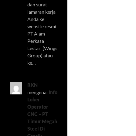
dan surat
lamaran kerja
Anda ke
website resmi
PT Alam
Perkasa
Lestari (Wings
Group) atau
ke…
RKN
mengenai
Info
Loker
Operator
CNC – PT
Timur Megah
Steel Di
Gresik