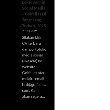
Loker Admin
Social Media
– Golfellas Di
Tangerang
Terbaru 2025
7 JULI 2025
Silakan kirim
CV terbaru
dan portofolio
media sosial
(jika ada) ke
website
Golfellas atau
melalui email
hrd@golfellas.
com
. Kami
akan segera…