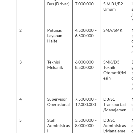
Bus (Driver)
7.000.000
SIM B1/B2
Umum
2
Petugas
4.500.000 –
SMA/SMK
Layanan
6.500.000
Halte
3
Teknisi
6.000.000 –
SMK/D3
Mekanik
8.500.000
Teknik
Otomotif/M
esin
4
Supervisor
7.500.000 –
D3/S1
Operasional
12.000.000
Transportasi
/Manajemen
5
Staff
5.500.000 –
D3/S1
Administras
8.000.000
Administras
i
i/Manajeme