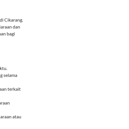
di Cikarang.
daraan dan
an bagi
ktu.
g selama
aan terkait
araan
araan atau