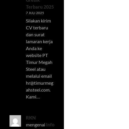
Terbaru 2025
7 JULI 2025
Silakan kirim
CV terbaru
dan surat
lamaran kerja
Anda ke
website PT
Timur Megah
Steel atau
melalui email
hr@timurmeg
ahsteel.com
.
Kami…
RKN
mengenai
Info