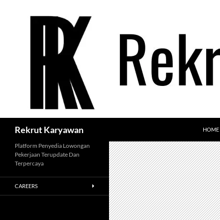
Langsung
ke
isi
Cari
Rekrut Karyawan
HOME
Platform Penyedia Lowongan
Pekerjaan Terupdate Dan
Terpercaya
CAREERS