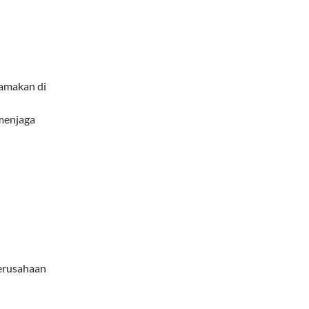
tamakan di
menjaga
perusahaan