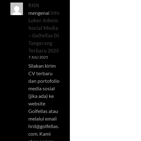
RKN
mengenai
Info
Loker Admin
Social Media
– Golfellas Di
Tangerang
Terbaru 2025
7 JULI 2025
Silakan kirim
CV terbaru
dan portofolio
media sosial
(jika ada) ke
website
Golfellas atau
melalui email
hrd@golfellas.
com
. Kami