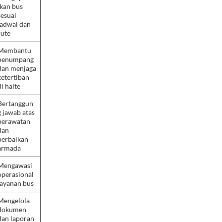
ikan bus
sesuai
jadwal dan
rute
Membantu
penumpang
dan menjaga
ketertiban
di halte
Bertanggun
g jawab atas
perawatan
dan
perbaikan
armada
Mengawasi
operasional
layanan bus
Mengelola
dokumen
dan laporan