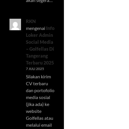
akan segera…
RKN
mengenai
Info
Loker Admin
Social Media
– Golfellas Di
Tangerang
Terbaru 2025
7 JULI 2025
Silakan kirim
CV terbaru
dan portofolio
media sosial
(jika ada) ke
website
Golfellas atau
melalui email