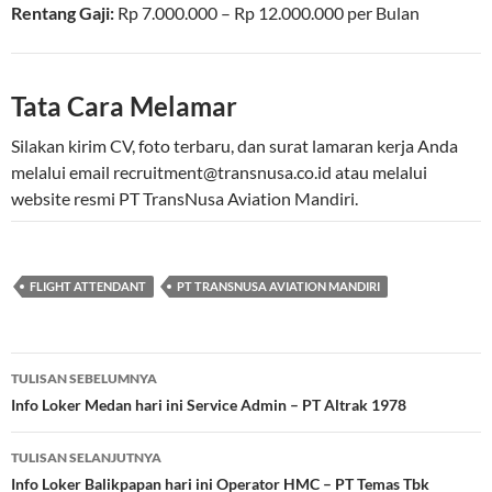
Rentang Gaji:
Rp
7.000.000
– Rp
12.000.000
per
Bulan
Tata Cara Melamar
Silakan kirim CV, foto terbaru, dan surat lamaran kerja Anda
melalui email
recruitment@transnusa.co.id
atau melalui
website resmi PT TransNusa Aviation Mandiri.
FLIGHT ATTENDANT
PT TRANSNUSA AVIATION MANDIRI
Navigasi
TULISAN SEBELUMNYA
Tulisan
Info Loker Medan hari ini Service Admin – PT Altrak 1978
TULISAN SELANJUTNYA
Info Loker Balikpapan hari ini Operator HMC – PT Temas Tbk