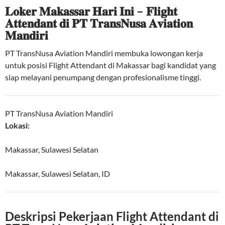
𝐋𝐨𝐤𝐞𝐫 𝐌𝐚𝐤𝐚𝐬𝐬𝐚𝐫 𝐇𝐚𝐫𝐢 𝐈𝐧𝐢 – 𝐅𝐥𝐢𝐠𝐡𝐭
𝐀𝐭𝐭𝐞𝐧𝐝𝐚𝐧𝐭 𝐝𝐢 𝐏𝐓 𝐓𝐫𝐚𝐧𝐬𝐍𝐮𝐬𝐚 𝐀𝐯𝐢𝐚𝐭𝐢𝐨𝐧
𝐌𝐚𝐧𝐝𝐢𝐫𝐢
PT TransNusa Aviation Mandiri membuka lowongan kerja
untuk posisi Flight Attendant di Makassar bagi kandidat yang
siap melayani penumpang dengan profesionalisme tinggi.
PT TransNusa Aviation Mandiri
Lokasi:
Makassar, Sulawesi Selatan
Makassar
,
Sulawesi Selatan
,
ID
Deskripsi Pekerjaan Flight Attendant di