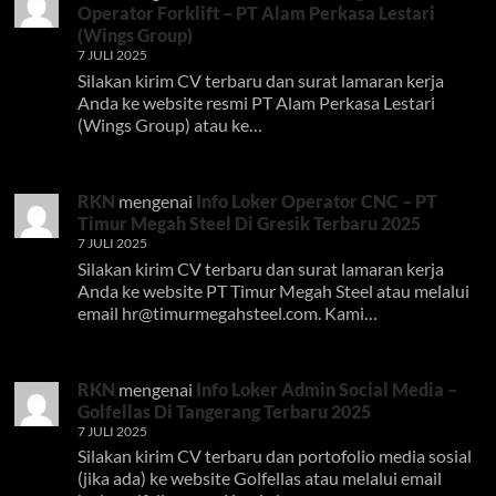
Operator Forklift – PT Alam Perkasa Lestari
(Wings Group)
7 JULI 2025
Silakan kirim CV terbaru dan surat lamaran kerja
Anda ke website resmi PT Alam Perkasa Lestari
(Wings Group) atau ke…
RKN
mengenai
Info Loker Operator CNC – PT
Timur Megah Steel Di Gresik Terbaru 2025
7 JULI 2025
Silakan kirim CV terbaru dan surat lamaran kerja
Anda ke website PT Timur Megah Steel atau melalui
email
hr@timurmegahsteel.com
. Kami…
RKN
mengenai
Info Loker Admin Social Media –
Golfellas Di Tangerang Terbaru 2025
7 JULI 2025
Silakan kirim CV terbaru dan portofolio media sosial
(jika ada) ke website Golfellas atau melalui email