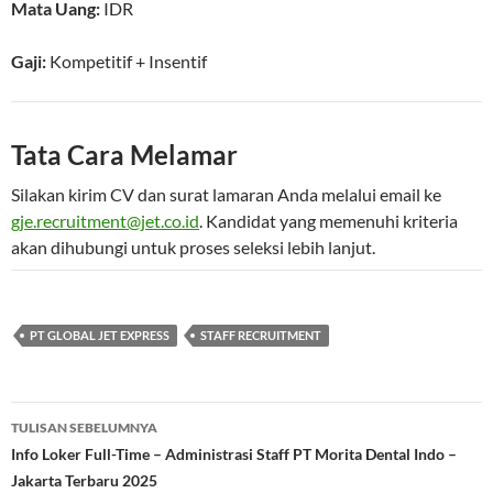
Mata Uang:
IDR
Gaji:
Kompetitif
+ Insentif
Tata Cara Melamar
Silakan kirim CV dan surat lamaran Anda melalui email ke
gje.recruitment@jet.co.id
. Kandidat yang memenuhi kriteria
akan dihubungi untuk proses seleksi lebih lanjut.
PT GLOBAL JET EXPRESS
STAFF RECRUITMENT
Navigasi
TULISAN SEBELUMNYA
Tulisan
Info Loker Full-Time – Administrasi Staff PT Morita Dental Indo –
Jakarta Terbaru 2025