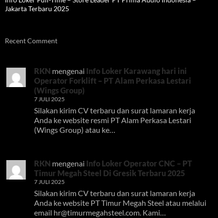
Jakarta Terbaru 2025
Recent Comment
RKN
mengenai
Info Loker Karawang hari ini
Operator Forklift – PT Alam Perkasa Lestari
(Wings Group)
7 JULI 2025
Silakan kirim CV terbaru dan surat lamaran kerja
Anda ke website resmi PT Alam Perkasa Lestari
(Wings Group) atau ke…
RKN
mengenai
Info Loker Operator CNC – PT
Timur Megah Steel Di Gresik Terbaru 2025
7 JULI 2025
Silakan kirim CV terbaru dan surat lamaran kerja
Anda ke website PT Timur Megah Steel atau melalui
email
hr@timurmegahsteel.com
. Kami…