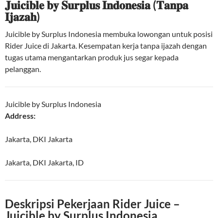
𝐉𝐮𝐢𝐜𝐢𝐛𝐥𝐞 𝐛𝐲 𝐒𝐮𝐫𝐩𝐥𝐮𝐬 𝐈𝐧𝐝𝐨𝐧𝐞𝐬𝐢𝐚 (𝐓𝐚𝐧𝐩𝐚
𝐈𝐣𝐚𝐳𝐚𝐡)
Juicible by Surplus Indonesia membuka lowongan untuk posisi
Rider Juice di Jakarta. Kesempatan kerja tanpa ijazah dengan
tugas utama mengantarkan produk jus segar kepada
pelanggan.
Juicible by Surplus Indonesia
Address:
Jakarta, DKI Jakarta
Jakarta
,
DKI Jakarta
,
ID
Deskripsi Pekerjaan Rider Juice –
Juicible by Surplus Indonesia