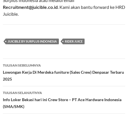
Surplus Indonesia atau melalui email
Recruitment@juicible.co.id
. Kami akan bantu forward ke HRD
Juicible.
JUICIBLE BY SURPLUS INDONESIA
RIDER JUICE
Navigasi
TULISAN SEBELUMNYA
Tulisan
Lowongan Kerja Di Merdeka funiture (Sales Crew) Denpasar Terbaru
2025
TULISAN SELANJUTNYA
Info Loker Bekasi hari ini Crew Store – PT Ace Hardware Indonesia
(SMA/SMK)