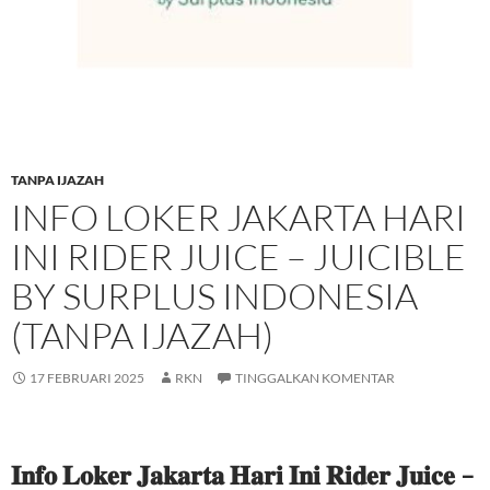
TANPA IJAZAH
INFO LOKER JAKARTA HARI
INI RIDER JUICE – JUICIBLE
BY SURPLUS INDONESIA
(TANPA IJAZAH)
17 FEBRUARI 2025
RKN
TINGGALKAN KOMENTAR
𝐈𝐧𝐟𝐨 𝐋𝐨𝐤𝐞𝐫 𝐉𝐚𝐤𝐚𝐫𝐭𝐚 𝐇𝐚𝐫𝐢 𝐈𝐧𝐢 𝐑𝐢𝐝𝐞𝐫 𝐉𝐮𝐢𝐜𝐞 –