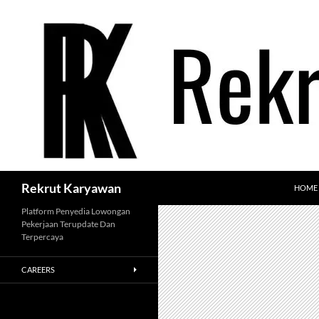
Langsung
ke
isi
Cari
Rekrut Karyawan
HOME
Platform Penyedia Lowongan
Pekerjaan Terupdate Dan
Terpercaya
CAREERS