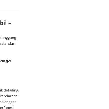
bil –
ertanggung
 standar
𝙚𝙣𝙖𝙜𝙖
k detailing.
 kendaraan.
pelanggan.
erfungsi