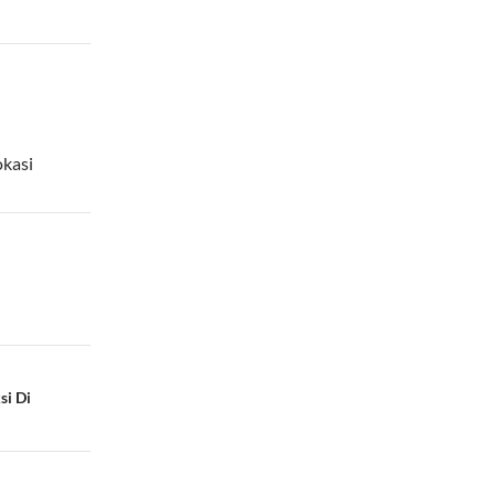
okasi
si Di