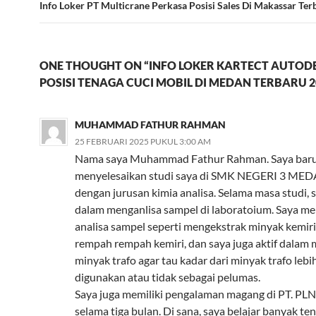
Info Loker PT Multicrane Perkasa Posisi Sales Di Makassar Te
ONE THOUGHT ON “INFO LOKER KARTECT AUTODE
POSISI TENAGA CUCI MOBIL DI MEDAN TERBARU 2
MUHAMMAD FATHUR RAHMAN
25 FEBRUARI 2025 PUKUL 3:00 AM
Nama saya Muhammad Fathur Rahman. Saya baru
menyelesaikan studi saya di SMK NEGERI 3 MED
dengan jurusan kimia analisa. Selama masa studi, s
dalam menganlisa sampel di laboratoium. Saya m
analisa sampel seperti mengekstrak minyak kemiri
rempah rempah kemiri, dan saya juga aktif dalam
minyak trafo agar tau kadar dari minyak trafo lebi
digunakan atau tidak sebagai pelumas.
Saya juga memiliki pengalaman magang di PT. P
selama tiga bulan. Di sana, saya belajar banyak te