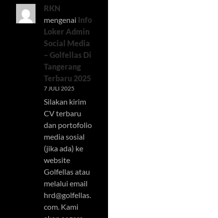
RKN
mengenai
Info
Loker Admin
Social Media
– Golfellas Di
Tangerang
Terbaru 2025
7 JULI 2025
Silakan kirim
CV terbaru
dan portofolio
media sosial
(jika ada) ke
website
Golfellas atau
melalui email
hrd@golfellas.
com
. Kami