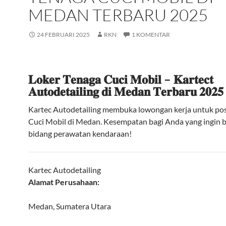
MEDAN TERBARU 2025
24 FEBRUARI 2025
RKN
1 KOMENTAR
𝐋𝐨𝐤𝐞𝐫 𝐓𝐞𝐧𝐚𝐠𝐚 𝐂𝐮𝐜𝐢 𝐌𝐨𝐛𝐢𝐥 – 𝐊𝐚𝐫𝐭𝐞𝐜𝐭
𝐀𝐮𝐭𝐨𝐝𝐞𝐭𝐚𝐢𝐥𝐢𝐧𝐠 𝐝𝐢 𝐌𝐞𝐝𝐚𝐧 𝐓𝐞𝐫𝐛𝐚𝐫𝐮 𝟐𝟎𝟐𝟓
Kartec Autodetailing membuka lowongan kerja untuk pos
Cuci Mobil di Medan. Kesempatan bagi Anda yang ingin be
bidang perawatan kendaraan!
Kartec Autodetailing
Alamat Perusahaan:
Medan, Sumatera Utara