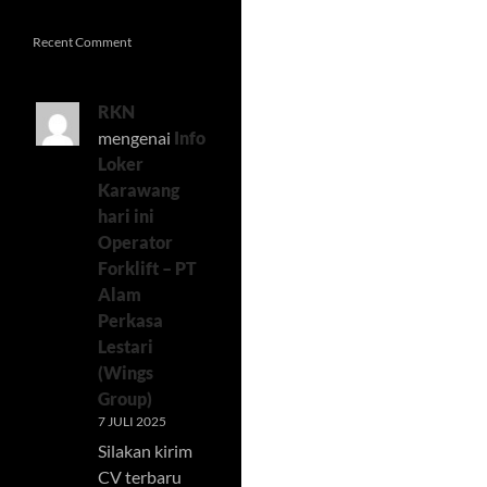
Recent Comment
RKN
mengenai
Info
Loker
Karawang
hari ini
Operator
Forklift – PT
Alam
Perkasa
Lestari
(Wings
Group)
7 JULI 2025
Silakan kirim
CV terbaru