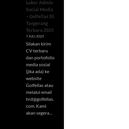
Loker Admin
Social Media
– Golfellas Di
Tangerang
Terbaru 2025
7 JULI 2025
Silakan kirim
CV terbaru
dan portofolio
media sosial
(jika ada) ke
website
Golfellas atau
melalui email
hrd@golfellas.
com
. Kami
akan segera…