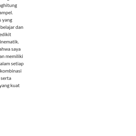
nghitung
ampel.
s yang
belajar dan
edikit
inematik.
bahwa saya
dan memiliki
alam setiap
 kombinasi
 serta
 yang kuat