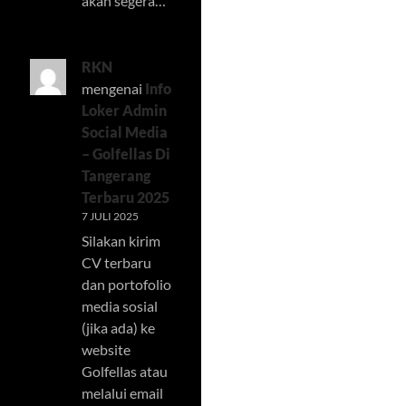
akan segera…
RKN
mengenai
Info
Loker Admin
Social Media
– Golfellas Di
Tangerang
Terbaru 2025
7 JULI 2025
Silakan kirim
CV terbaru
dan portofolio
media sosial
(jika ada) ke
website
Golfellas atau
melalui email