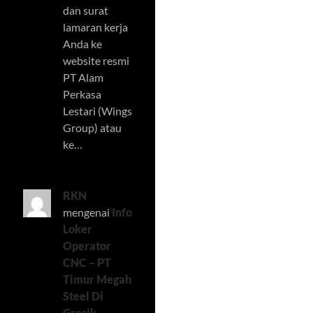
dan surat
lamaran kerja
Anda ke
website resmi
PT Alam
Perkasa
Lestari (Wings
Group) atau
ke…
RKN
mengenai
Info
Loker
Operator
CNC – PT
Timur Megah
Steel Di
Gresik