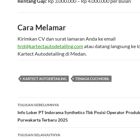
Rentang Gaji:
Rp
3.000.000
– Rp
4.000.000
per
Bulan
Cara Melamar
Kirimkan CV dan surat lamaran Anda ke email
hrd@kartectautodetailing.com
atau datang langsung ke l
Kartect Autodetailing di Medan.
KARTECT AUTODETAILING
TENAGA CUCI MOBIL
Navigasi
TULISAN SEBELUMNYA
Tulisan
Info Loker PT Indorama Synthetics Tbk Posisi Operator Produk
Purwakarta Terbaru 2025
TULISAN SELANJUTNYA