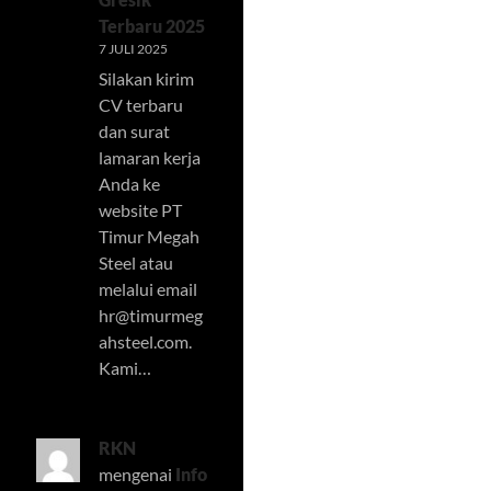
Terbaru 2025
7 JULI 2025
Silakan kirim
CV terbaru
dan surat
lamaran kerja
Anda ke
website PT
Timur Megah
Steel atau
melalui email
hr@timurmeg
ahsteel.com
.
Kami…
RKN
mengenai
Info