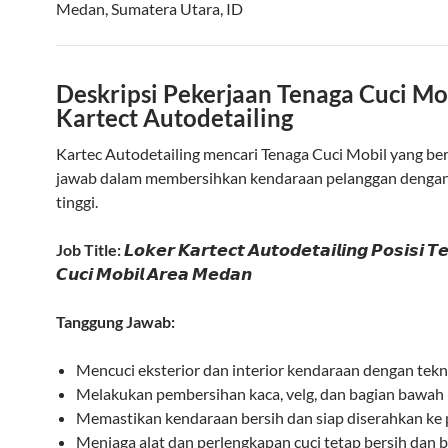
Medan
,
Sumatera Utara
,
ID
Deskripsi Pekerjaan Tenaga Cuci Mo
Kartect Autodetailing
Kartec Autodetailing mencari Tenaga Cuci Mobil yang b
jawab dalam membersihkan kendaraan pelanggan dengan
tinggi.
Job Title:
𝙇𝙤𝙠𝙚𝙧 𝙆𝙖𝙧𝙩𝙚𝙘𝙩 𝘼𝙪𝙩𝙤𝙙𝙚𝙩𝙖𝙞𝙡𝙞𝙣𝙜 𝙋𝙤𝙨𝙞𝙨𝙞 𝙏
𝘾𝙪𝙘𝙞 𝙈𝙤𝙗𝙞𝙡 𝘼𝙧𝙚𝙖 𝙈𝙚𝙙𝙖𝙣
Tanggung Jawab:
Mencuci eksterior dan interior kendaraan dengan tekni
Melakukan pembersihan kaca, velg, dan bagian bawah
Memastikan kendaraan bersih dan siap diserahkan ke 
Menjaga alat dan perlengkapan cuci tetap bersih dan b