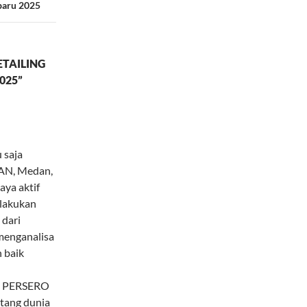
rbaru 2025
TAILING
025”
 saja
AN, Medan,
aya aktif
elakukan
 dari
 menganalisa
h baik
LN PERSERO
ntang dunia