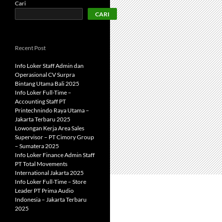
Cari
CARI
Recent Post
Info Loker Staff Admin dan
Operasional CV Surpra
Bintang Utama Bali 2025
Info Loker Full-Time –
Accounting Staff PT
Printechnindo Raya Utama –
Jakarta Terbaru 2025
Lowongan Kerja Area Sales
Supervisor – PT Cimory Group
– Sumatera 2025
Info Loker Finance Admin Staff
PT Total Movements
International Jakarta 2025
Info Loker Full-Time – Store
Leader PT Prima Audio
Indonesia – Jakarta Terbaru
2025