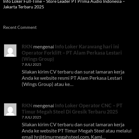
Info Loker Full-Time – Store Leader PT Prima Audio Indonesia –
Jakarta Terbaru 2025
Recent Comment
RKN
mengenai
Info Loker Karawang hari ini
Operator Forklift – PT Alam Perkasa Lestari
(Wings Group)
7 JULI 2025
Silakan kirim CV terbaru dan surat lamaran kerja
Anda ke website resmi PT Alam Perkasa Lestari
(Wings Group) atau ke…
RKN
mengenai
Info Loker Operator CNC – PT
Timur Megah Steel Di Gresik Terbaru 2025
7 JULI 2025
Silakan kirim CV terbaru dan surat lamaran kerja
Anda ke website PT Timur Megah Steel atau melalui
email
hr@timurmegahsteel.com
. Kami…