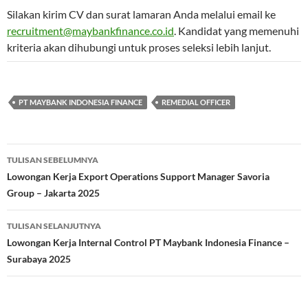
Silakan kirim CV dan surat lamaran Anda melalui email ke
recruitment@maybankfinance.co.id
. Kandidat yang memenuhi
kriteria akan dihubungi untuk proses seleksi lebih lanjut.
PT MAYBANK INDONESIA FINANCE
REMEDIAL OFFICER
Navigasi
TULISAN SEBELUMNYA
Tulisan
Lowongan Kerja Export Operations Support Manager Savoria
Group – Jakarta 2025
TULISAN SELANJUTNYA
Lowongan Kerja Internal Control PT Maybank Indonesia Finance –
Surabaya 2025