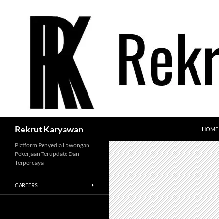
Langsung
ke
isi
Cari
Rekrut Karyawan
HOME
Platform Penyedia Lowongan
Pekerjaan Terupdate Dan
Terpercaya
CAREERS