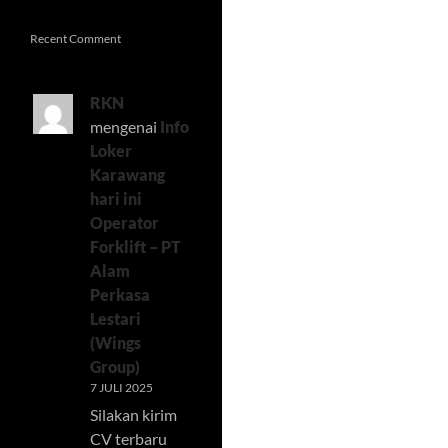
Recent Comment
RKN
mengenai
Info
Loker
Karawang
hari ini
Operator
Forklift – PT
Alam
Perkasa
Lestari
(Wings
Group)
7 JULI 2025
Silakan kirim
CV terbaru