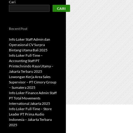
Cari
CARI
Recent Post
Info Loker Staff Admin dan
Operasional CV Surpra
Bintang Utama Bali 2025
Info Loker Full-Time –
Accounting Staff PT
Printechnindo Raya Utama –
Jakarta Terbaru 2025
Lowongan Kerja Area Sales
Supervisor – PT Cimory Group
– Sumatera 2025
Info Loker Finance Admin Staff
PT Total Movements
International Jakarta 2025
Info Loker Full-Time – Store
Leader PT Prima Audio
Indonesia – Jakarta Terbaru
2025