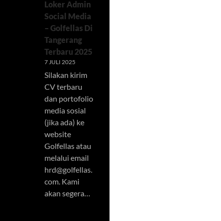
Loker Admin
Social Media
– Golfellas Di
Tangerang
Terbaru 2025
7 JULI 2025
Silakan kirim
CV terbaru
dan portofolio
media sosial
(jika ada) ke
website
Golfellas atau
melalui email
hrd@golfellas.
com
. Kami
akan segera…