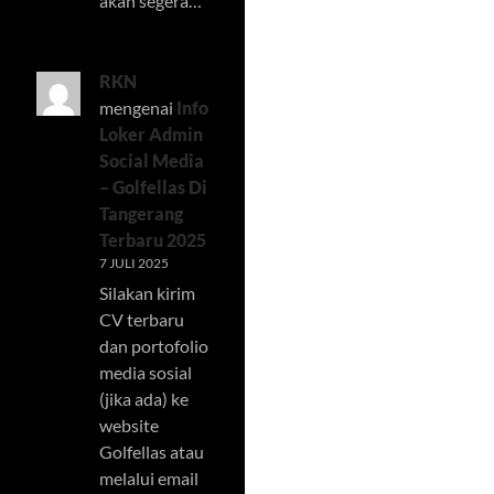
akan segera…
RKN
mengenai
Info
Loker Admin
Social Media
– Golfellas Di
Tangerang
Terbaru 2025
7 JULI 2025
Silakan kirim
CV terbaru
dan portofolio
media sosial
(jika ada) ke
website
Golfellas atau
melalui email