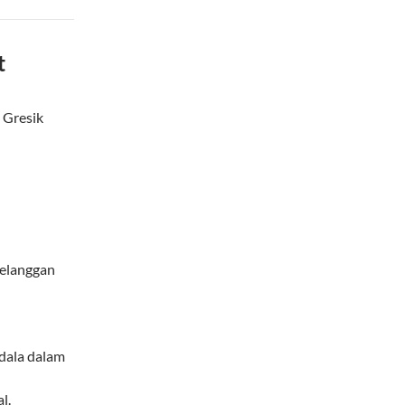
t
 Gresik
pelanggan
ndala dalam
l.