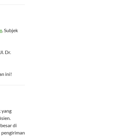
m
. Subjek
l. Dr.
n ini!
k yang
isien.
besar di
n pengiriman