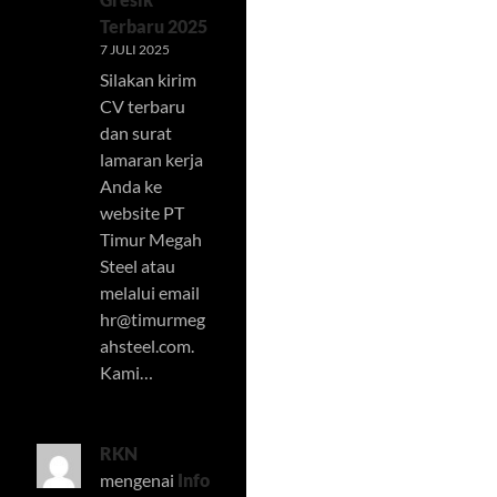
Terbaru 2025
7 JULI 2025
Silakan kirim
CV terbaru
dan surat
lamaran kerja
Anda ke
website PT
Timur Megah
Steel atau
melalui email
hr@timurmeg
ahsteel.com
.
Kami…
RKN
mengenai
Info