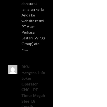
dan surat
lamaran kerja
Anda ke
website resmi
PT Alam
Perkasa
Lestari (Wings
Group) atau
ke…
RKN
mengenai
Info
Loker
Operator
CNC – PT
Timur Megah
Steel Di
Gresik