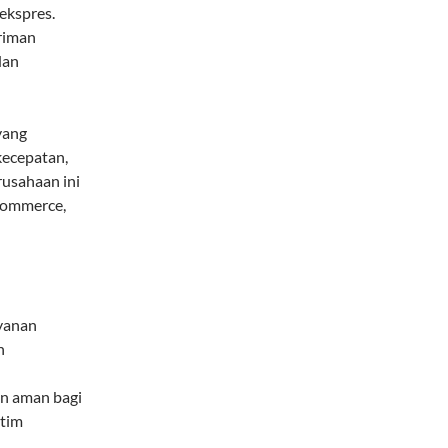
ekspres.
riman
dan
yang
kecepatan,
usahaan ini
-commerce,
ayanan
n
dan aman bagi
 tim