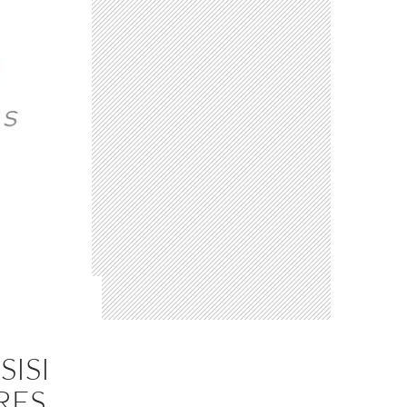
SISI
RES