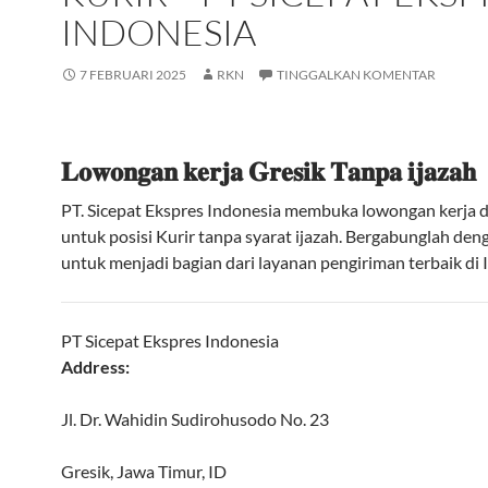
INDONESIA
7 FEBRUARI 2025
RKN
TINGGALKAN KOMENTAR
𝐋𝐨𝐰𝐨𝐧𝐠𝐚𝐧 𝐤𝐞𝐫𝐣𝐚 𝐆𝐫𝐞𝐬𝐢𝐤 𝐓𝐚𝐧𝐩𝐚 𝐢𝐣𝐚𝐳𝐚𝐡
PT. Sicepat Ekspres Indonesia membuka lowongan kerja d
untuk posisi Kurir tanpa syarat ijazah. Bergabunglah den
untuk menjadi bagian dari layanan pengiriman terbaik di 
PT Sicepat Ekspres Indonesia
Address:
Jl. Dr. Wahidin Sudirohusodo No. 23
Gresik
,
Jawa Timur
,
ID