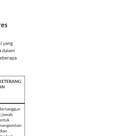
res
i yang
a dalam
beberapa
KETERANG
AN
Bertanggun
g jawab
untuk
mengemban
gkan