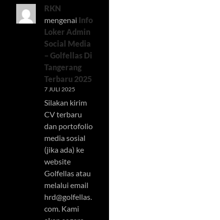
RKN
mengenai
Info
Loker Admin
Social Media
– Golfellas Di
Tangerang
Terbaru 2025
7 JULI 2025
Silakan kirim
CV terbaru
dan portofolio
media sosial
(jika ada) ke
website
Golfellas atau
melalui email
hrd@golfellas.
com
. Kami