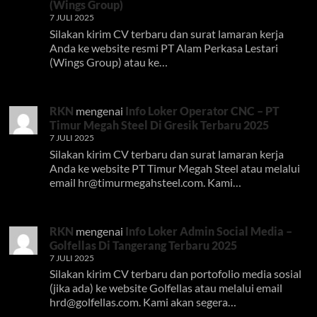
(Wings Group)
7 JULI 2025
Silakan kirim CV terbaru dan surat lamaran kerja
Anda ke website resmi PT Alam Perkasa Lestari
(Wings Group) atau ke…
RKN
mengenai
Info Loker Operator CNC – PT
Timur Megah Steel Di Gresik Terbaru 2025
7 JULI 2025
Silakan kirim CV terbaru dan surat lamaran kerja
Anda ke website PT Timur Megah Steel atau melalui
email
hr@timurmegahsteel.com
. Kami…
RKN
mengenai
Info Loker Admin Social Media –
Golfellas Di Tangerang Terbaru 2025
7 JULI 2025
Silakan kirim CV terbaru dan portofolio media sosial
(jika ada) ke website Golfellas atau melalui email
hrd@golfellas.com
. Kami akan segera…