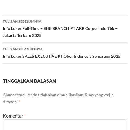
Navigasi
TULISAN SEBELUMNYA
Tulisan
Info Loker Full-Time – SHE BRANCH PT AKR Corporindo Tbk –
Jakarta Terbaru 2025
TULISAN SELANJUTNYA
Info Loker SALES EXECUTIVE PT Obor Indonesia Semarang 2025
TINGGALKAN BALASAN
Alamat email Anda tidak akan dipublikasikan.
Ruas yang wajib
ditandai
*
Komentar
*