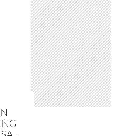
IN
ING
SA –