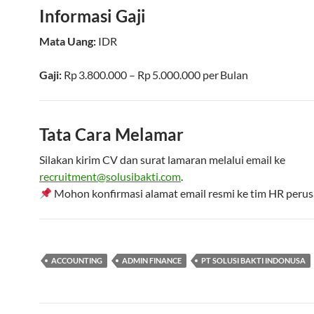
Informasi Gaji
Mata Uang:
IDR
Gaji:
Rp 3.800.000
–
Rp 5.000.000
per
Bulan
Tata Cara Melamar
Silakan kirim CV dan surat lamaran melalui email ke
recruitment@solusibakti.com
.
Mohon konfirmasi alamat email resmi ke tim HR peru
ACCOUNTING
ADMIN FINANCE
PT SOLUSI BAKTI INDONUSA