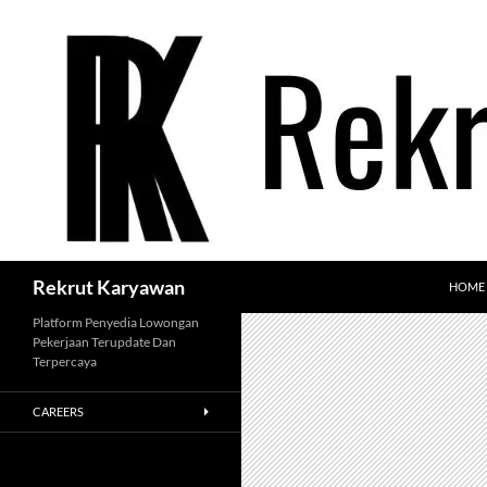
Langsung
ke
isi
Cari
Rekrut Karyawan
HOME
Platform Penyedia Lowongan
Pekerjaan Terupdate Dan
Terpercaya
CAREERS