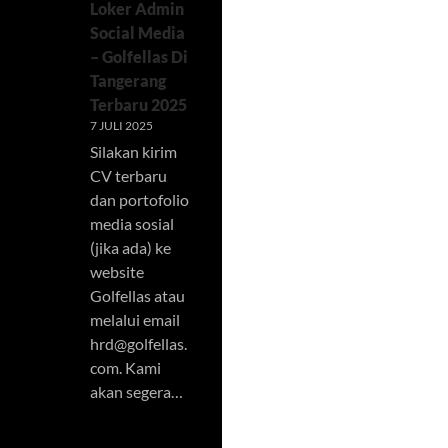
Loker Admin
Social Media
– Golfellas Di
Tangerang
Terbaru 2025
7 JULI 2025
Silakan kirim
CV terbaru
dan portofolio
media sosial
(jika ada) ke
website
Golfellas atau
melalui email
hrd@golfellas.
com
. Kami
akan segera…