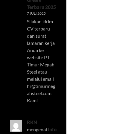
Terbaru 2025
7 JULI 2025
Silakan kirim
CV terbaru
dan surat
lamaran kerja
Anda ke
website PT
Timur Megah
Steel atau
melalui email
hr@timurmeg
ahsteel.com
.
Kami…
RKN
mengenai
Info