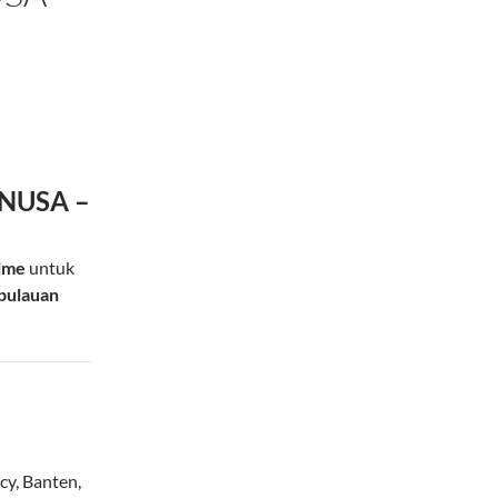
ONUSA –
time
untuk
pulauan
cy
,
Banten
,