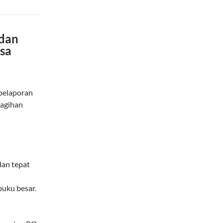
 dan
usa
 pelaporan
nagihan
dan tepat
buku besar.