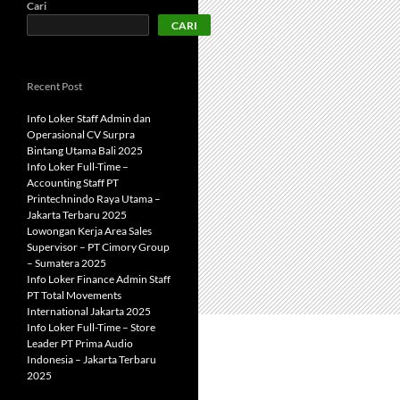
Cari
CARI
Recent Post
Info Loker Staff Admin dan
Operasional CV Surpra
Bintang Utama Bali 2025
Info Loker Full-Time –
Accounting Staff PT
Printechnindo Raya Utama –
Jakarta Terbaru 2025
Lowongan Kerja Area Sales
Supervisor – PT Cimory Group
– Sumatera 2025
Info Loker Finance Admin Staff
PT Total Movements
International Jakarta 2025
Info Loker Full-Time – Store
Leader PT Prima Audio
Indonesia – Jakarta Terbaru
2025