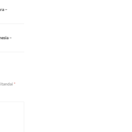
ra –
nesia –
ditandai
*