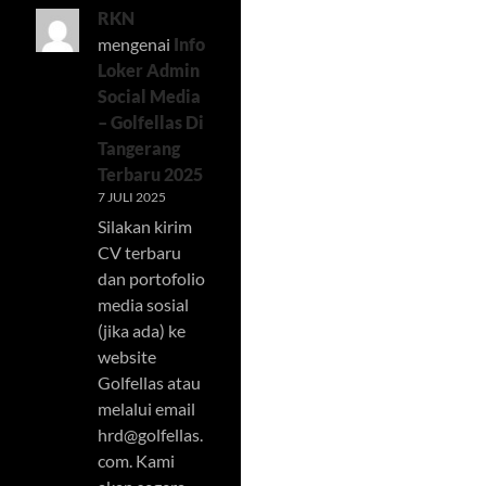
RKN
mengenai
Info
Loker Admin
Social Media
– Golfellas Di
Tangerang
Terbaru 2025
7 JULI 2025
Silakan kirim
CV terbaru
dan portofolio
media sosial
(jika ada) ke
website
Golfellas atau
melalui email
hrd@golfellas.
com
. Kami