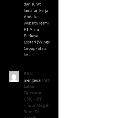
dan surat
lamaran kerja
Anda ke
website resmi
PT Alam
Perkasa
Lestari (Wings
Group) atau
ke…
RKN
mengenai
Info
Loker
Operator
CNC – PT
Timur Megah
Steel Di
Gresik