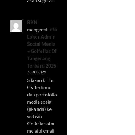
akan segera…
RKN
mengenai
Info
Loker Admin
Social Media
– Golfellas Di
Tangerang
Terbaru 2025
7 JULI 2025
Silakan kirim
CV terbaru
dan portofolio
media sosial
(jika ada) ke
website
Golfellas atau
melalui email