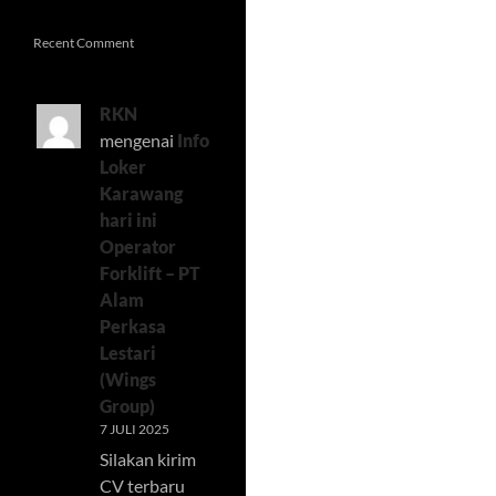
Recent Comment
RKN
mengenai
Info
Loker
Karawang
hari ini
Operator
Forklift – PT
Alam
Perkasa
Lestari
(Wings
Group)
7 JULI 2025
Silakan kirim
CV terbaru