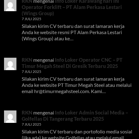
RKN
mengenai
Info Loker Karawang hari ini
Operator Forklift – PT Alam Perkasa Lestari
(Wings Group)
7 JULI 2025
Silakan kirim CV terbaru dan surat lamaran kerja
Anda ke website resmi PT Alam Perkasa Lestari
(Wings Group) atau ke…
RKN
mengenai
Info Loker Operator CNC – PT
Timur Megah Steel Di Gresik Terbaru 2025
7 JULI 2025
Silakan kirim CV terbaru dan surat lamaran kerja
Anda ke website PT Timur Megah Steel atau melalui
email
hr@timurmegahsteel.com
. Kami…
RKN
mengenai
Info Loker Admin Social Media –
Golfellas Di Tangerang Terbaru 2025
7 JULI 2025
Silakan kirim CV terbaru dan portofolio media sosial
(jika ada) ke website Golfellas atau melalui email