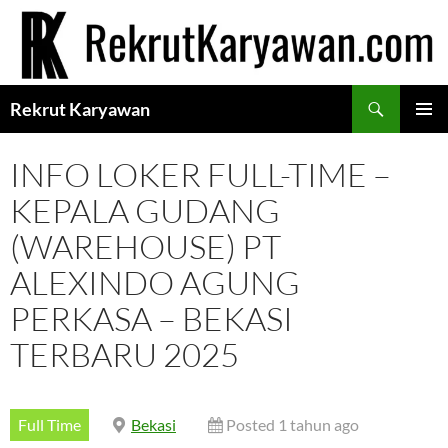
Langsung
ke
isi
Cari
Rekrut Karyawan
MENU
UTAMA
INFO LOKER FULL-TIME –
KEPALA GUDANG
(WAREHOUSE) PT
ALEXINDO AGUNG
PERKASA – BEKASI
TERBARU 2025
Full Time
Bekasi
Posted 1 tahun ago