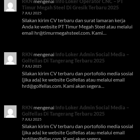
RKN
mengenai
Info Loker Operator CNC – PT
Timur Megah Steel Di Gresik Terbaru 2025
7 JULI 2025
Silakan kirim CV terbaru dan surat lamaran kerja
Anda ke website PT Timur Megah Steel atau melalui
email
hr@timurmegahsteel.com
. Kami…
RKN
mengenai
Info Loker Admin Social Media –
Golfellas Di Tangerang Terbaru 2025
7 JULI 2025
Silakan kirim CV terbaru dan portofolio media sosial
(jika ada) ke website Golfellas atau melalui email
hrd@golfellas.com
. Kami akan segera…
RKN
mengenai
Info Loker Admin Social Media –
Golfellas Di Tangerang Terbaru 2025
7 JULI 2025
Silakan kirim CV terbaru dan portofolio media sosial
(jika ada) ke website Golfellas atau melalui email
hrd@golfellas.com
. Kami akan segera…