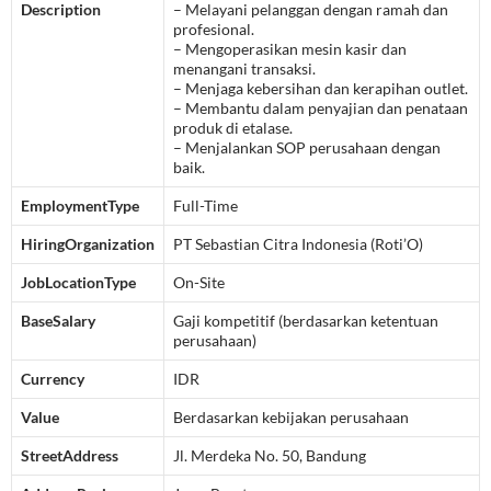
Description
– Melayani pelanggan dengan ramah dan
profesional.
– Mengoperasikan mesin kasir dan
menangani transaksi.
– Menjaga kebersihan dan kerapihan outlet.
– Membantu dalam penyajian dan penataan
produk di etalase.
– Menjalankan SOP perusahaan dengan
baik.
EmploymentType
Full-Time
HiringOrganization
PT Sebastian Citra Indonesia (Roti’O)
JobLocationType
On-Site
BaseSalary
Gaji kompetitif (berdasarkan ketentuan
perusahaan)
Currency
IDR
Value
Berdasarkan kebijakan perusahaan
StreetAddress
Jl. Merdeka No. 50, Bandung