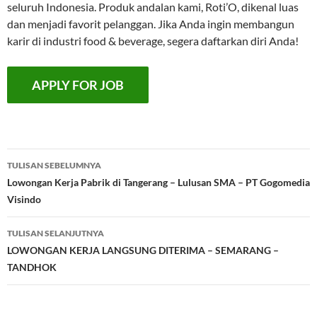
seluruh Indonesia. Produk andalan kami, Roti’O, dikenal luas
dan menjadi favorit pelanggan. Jika Anda ingin membangun
karir di industri food & beverage, segera daftarkan diri Anda!
Navigasi
TULISAN SEBELUMNYA
Tulisan
Lowongan Kerja Pabrik di Tangerang – Lulusan SMA – PT Gogomedia
Visindo
TULISAN SELANJUTNYA
LOWONGAN KERJA LANGSUNG DITERIMA – SEMARANG –
TANDHOK