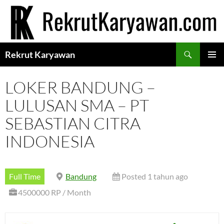
Langsung
ke
isi
Cari
Rekrut Karyawan
MENU
UTAMA
LOKER BANDUNG –
LULUSAN SMA – PT
SEBASTIAN CITRA
INDONESIA
Full Time
Bandung
Posted 1 tahun ago
4500000 RP / Month