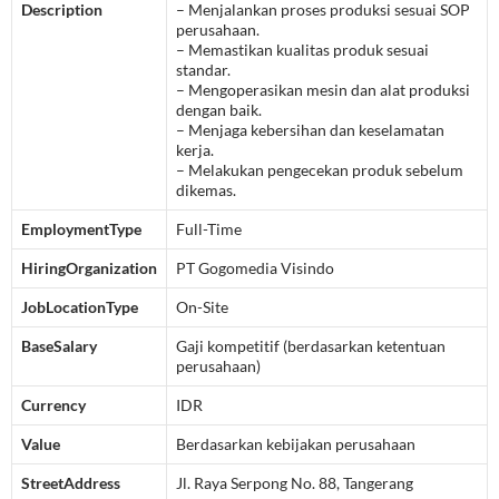
Description
– Menjalankan proses produksi sesuai SOP
perusahaan.
– Memastikan kualitas produk sesuai
standar.
– Mengoperasikan mesin dan alat produksi
dengan baik.
– Menjaga kebersihan dan keselamatan
kerja.
– Melakukan pengecekan produk sebelum
dikemas.
EmploymentType
Full-Time
HiringOrganization
PT Gogomedia Visindo
JobLocationType
On-Site
BaseSalary
Gaji kompetitif (berdasarkan ketentuan
perusahaan)
Currency
IDR
Value
Berdasarkan kebijakan perusahaan
StreetAddress
Jl. Raya Serpong No. 88, Tangerang