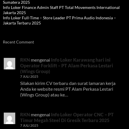
Sumatera 2025
Info Loker Finance Admin Staff PT Total Movements International
Jakarta 2025
Info Loker Full-Time – Store Leader PT Prima Audio Indonesia –
Jakarta Terbaru 2025
Recent Comment
RKN
mengenai
Info Loker Karawang hari ini
Operator Forklift – PT Alam Perkasa Lestari
(Wings Group)
7 JULI 2025
Silakan kirim CV terbaru dan surat lamaran kerja
Anda ke website resmi PT Alam Perkasa Lestari
(Wings Group) atau ke…
RKN
mengenai
Info Loker Operator CNC – PT
Timur Megah Steel Di Gresik Terbaru 2025
7 JULI 2025