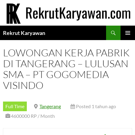
Langsung
ke
isi
Cari
Rekrut Karyawan
MENU
UTAMA
LOWONGAN KERJA PABRIK
DI TANGERANG – LULUSAN
SMA – PT GOGOMEDIA
VISINDO
Full Time
Tangerang
Posted 1 tahun ago
4600000 RP / Month