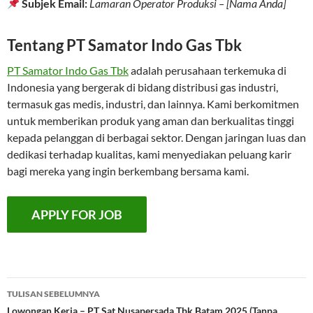
Subjek Email:
Lamaran Operator Produksi – [Nama Anda]
Tentang PT Samator Indo Gas Tbk
PT Samator Indo Gas Tbk
adalah perusahaan terkemuka di
Indonesia yang bergerak di bidang distribusi gas industri,
termasuk gas medis, industri, dan lainnya. Kami berkomitmen
untuk memberikan produk yang aman dan berkualitas tinggi
kepada pelanggan di berbagai sektor. Dengan jaringan luas dan
dedikasi terhadap kualitas, kami menyediakan peluang karir
bagi mereka yang ingin berkembang bersama kami.
Navigasi
TULISAN SEBELUMNYA
Lowongan Kerja – PT Sat Nusapersada Tbk Batam 2025 (Tanpa