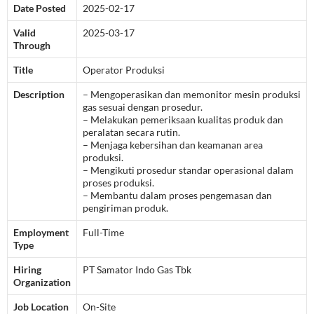
Date Posted
2025-02-17
Valid
2025-03-17
Through
Title
Operator Produksi
Description
– Mengoperasikan dan memonitor mesin produksi
gas sesuai dengan prosedur.
– Melakukan pemeriksaan kualitas produk dan
peralatan secara rutin.
– Menjaga kebersihan dan keamanan area
produksi.
– Mengikuti prosedur standar operasional dalam
proses produksi.
– Membantu dalam proses pengemasan dan
pengiriman produk.
Employment
Full-Time
Type
Hiring
PT Samator Indo Gas Tbk
Organization
Job Location
On-Site