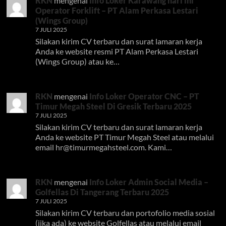
RKN
mengenai
Info Loker Karawang hari ini
Operator Forklift – PT Alam Perkasa Lestari
(Wings Group)
7 JULI 2025
Silakan kirim CV terbaru dan surat lamaran kerja
Anda ke website resmi PT Alam Perkasa Lestari
(Wings Group) atau ke…
RKN
mengenai
Info Loker Operator CNC – PT
Timur Megah Steel Di Gresik Terbaru 2025
7 JULI 2025
Silakan kirim CV terbaru dan surat lamaran kerja
Anda ke website PT Timur Megah Steel atau melalui
email
hr@timurmegahsteel.com
. Kami…
RKN
mengenai
Info Loker Admin Social Media –
Golfellas Di Tangerang Terbaru 2025
7 JULI 2025
Silakan kirim CV terbaru dan portofolio media sosial
(jika ada) ke website Golfellas atau melalui email