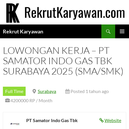
Langsung
ke
isi
Cari
Rekrut Karyawan
MENU
UTAMA
LOWONGAN KERJA – PT
SAMATOR INDO GAS TBK
SURABAYA 2025 (SMA/SMK)
Full Time
Surabaya
Posted 1 tahun ago
4200000 RP / Month
PT Samator Indo Gas Tbk
Website