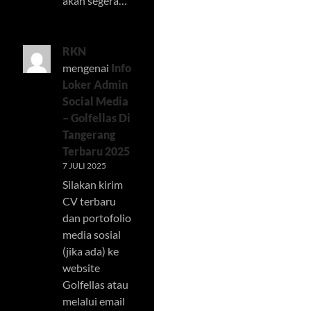
akan segera…
RKN
mengenai
Info
Loker Admin
Social Media
– Golfellas Di
Tangerang
Terbaru 2025
7 JULI 2025
Silakan kirim
CV terbaru
dan portofolio
media sosial
(jika ada) ke
website
Golfellas atau
melalui email