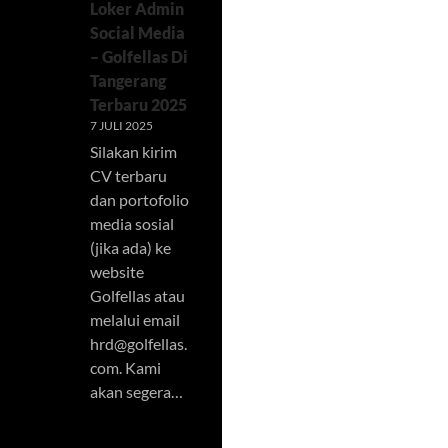
Loker Admin
Social Media
– Golfellas Di
Tangerang
Terbaru 2025
7 JULI 2025
Silakan kirim
CV terbaru
dan portofolio
media sosial
(jika ada) ke
website
Golfellas atau
melalui email
hrd@golfellas.
com
. Kami
akan segera…