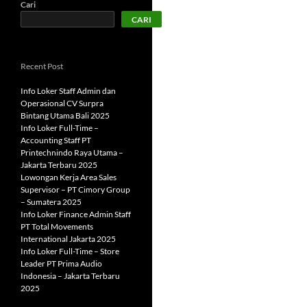
Cari
CARI
Recent Post
Info Loker Staff Admin dan
Operasional CV Surpra
Bintang Utama Bali 2025
Info Loker Full-Time –
Accounting Staff PT
Printechnindo Raya Utama –
Jakarta Terbaru 2025
Lowongan Kerja Area Sales
Supervisor – PT Cimory Group
– Sumatera 2025
Info Loker Finance Admin Staff
PT Total Movements
International Jakarta 2025
Info Loker Full-Time – Store
Leader PT Prima Audio
Indonesia – Jakarta Terbaru
2025