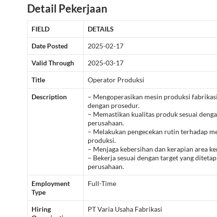
Detail Pekerjaan
FIELD
DETAILS
Date Posted
2025-02-17
Valid Through
2025-03-17
Title
Operator Produksi
Description
– Mengoperasikan mesin produksi fabrikasi
dengan prosedur.
– Memastikan kualitas produk sesuai denga
perusahaan.
– Melakukan pengecekan rutin terhadap me
produksi.
– Menjaga kebersihan dan kerapian area ker
– Bekerja sesuai dengan target yang diteta
perusahaan.
Employment
Full-Time
Type
Hiring
PT Varia Usaha Fabrikasi