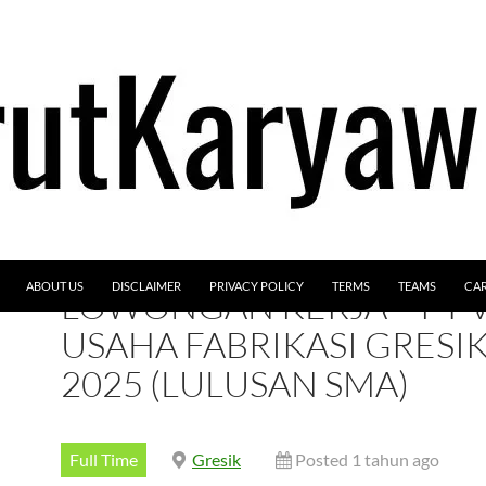
ABOUT US
DISCLAIMER
PRIVACY POLICY
TERMS
TEAMS
CA
LOWONGAN KERJA – PT 
USAHA FABRIKASI GRESI
2025 (LULUSAN SMA)
Full Time
Gresik
Posted 1 tahun ago