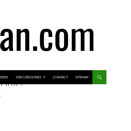
REERS
JOB CATEGORIES
CONTACT
SITEMAP
VARIA
K