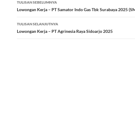
Navigasi
TULISAN SEBELUMNYA
Tulisan
Lowongan Kerja – PT Samator Indo Gas Tbk Surabaya 2025 (
TULISAN SELANJUTNYA
Lowongan Kerja – PT Agrinesia Raya Sidoarjo 2025