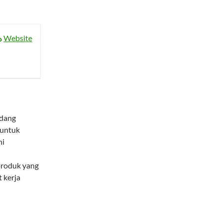
Website
idang
untuk
ni
produk yang
 kerja