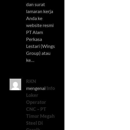
dan surat
lamaran kerja
Anda ke
website resmi
PT Alam
Perkasa
Lestari (Wings
Group) atau
ke…
RKN
mengenai
Info
Loker
Operator
CNC – PT
Timur Megah
Steel Di
Gresik