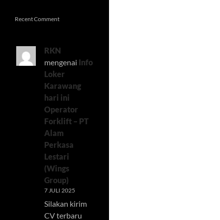
Recent Comment
RKN
mengenai
Info
Loker
Karawang
hari ini
Operator
Forklift – PT
Alam
Perkasa
Lestari
(Wings
Group)
7 JULI 2025
Silakan kirim
CV terbaru