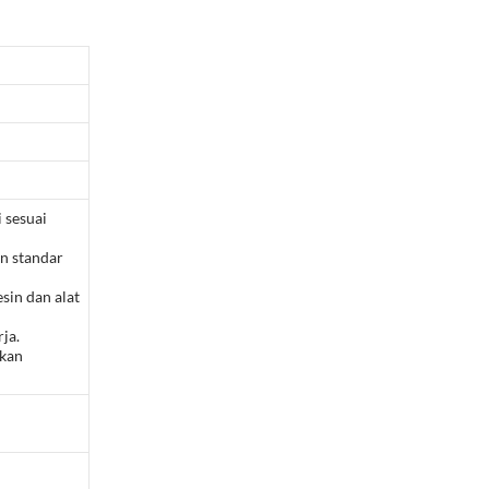
 sesuai
n standar
sin dan alat
ja.
pkan