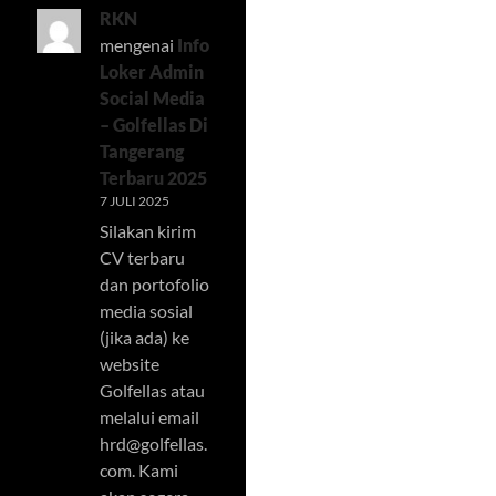
RKN
mengenai
Info
Loker Admin
Social Media
– Golfellas Di
Tangerang
Terbaru 2025
7 JULI 2025
Silakan kirim
CV terbaru
dan portofolio
media sosial
(jika ada) ke
website
Golfellas atau
melalui email
hrd@golfellas.
com
. Kami