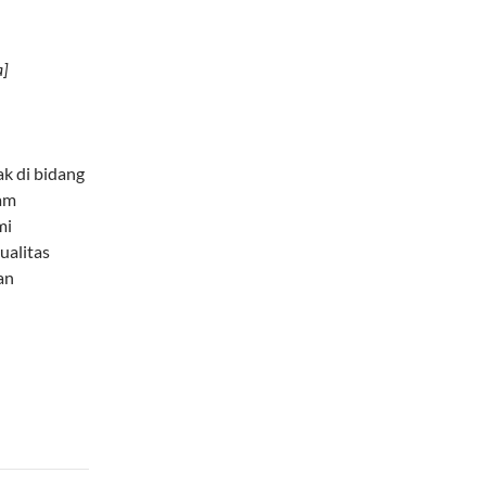
a]
k di bidang
lam
mi
ualitas
an