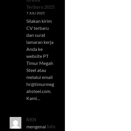
Terbaru 2025
7 JULI 2025
Silakan kirim
CV terbaru
dan surat
lamaran kerja
Anda ke
website PT
Timur Megah
Steel atau
melalui email
hr@timurmeg
ahsteel.com
.
Kami…
RKN
mengenai
Info