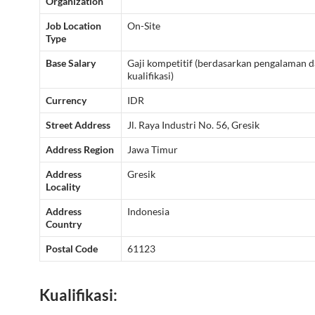
Organization
Job Location
On-Site
Type
Base Salary
Gaji kompetitif (berdasarkan pengalaman 
kualifikasi)
Currency
IDR
Street Address
Jl. Raya Industri No. 56, Gresik
Address Region
Jawa Timur
Address
Gresik
Locality
Address
Indonesia
Country
Postal Code
61123
Kualifikasi: