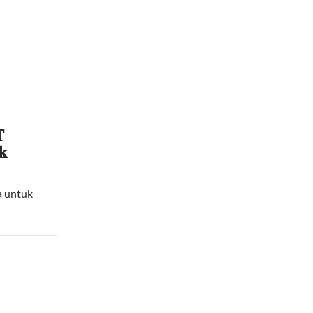

𝐤
a untuk