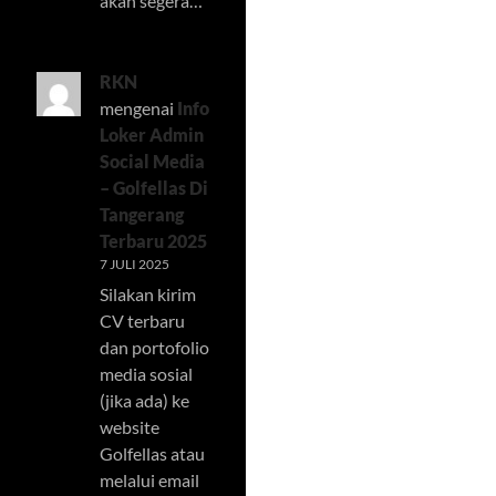
akan segera…
RKN
mengenai
Info
Loker Admin
Social Media
– Golfellas Di
Tangerang
Terbaru 2025
7 JULI 2025
Silakan kirim
CV terbaru
dan portofolio
media sosial
(jika ada) ke
website
Golfellas atau
melalui email