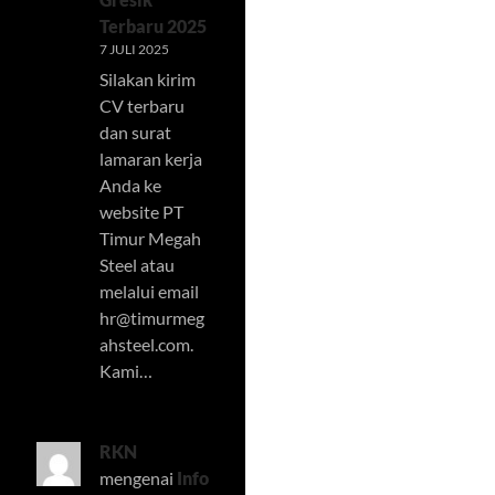
Terbaru 2025
7 JULI 2025
Silakan kirim
CV terbaru
dan surat
lamaran kerja
Anda ke
website PT
Timur Megah
Steel atau
melalui email
hr@timurmeg
ahsteel.com
.
Kami…
RKN
mengenai
Info