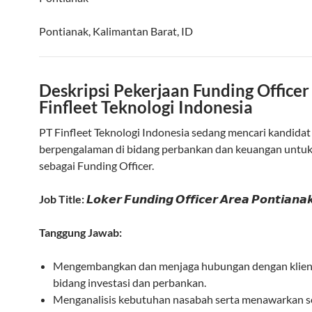
Pontianak
,
Kalimantan Barat
,
ID
Deskripsi Pekerjaan Funding Officer
Finfleet Teknologi Indonesia
PT Finfleet Teknologi Indonesia sedang mencari kandidat
berpengalaman di bidang perbankan dan keuangan untu
sebagai Funding Officer.
Job Title:
𝙇𝙤𝙠𝙚𝙧 𝙁𝙪𝙣𝙙𝙞𝙣𝙜 𝙊𝙛𝙛𝙞𝙘𝙚𝙧 𝘼𝙧𝙚𝙖 𝙋𝙤𝙣𝙩𝙞𝙖𝙣𝙖
Tanggung Jawab:
Mengembangkan dan menjaga hubungan dengan klien
bidang investasi dan perbankan.
Menganalisis kebutuhan nasabah serta menawarkan s