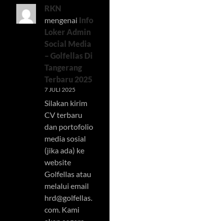
RKN
mengenai
Info
Loker Admin
Social Media
– Golfellas Di
Tangerang
Terbaru 2025
7 JULI 2025
Silakan kirim
CV terbaru
dan portofolio
media sosial
(jika ada) ke
website
Golfellas atau
melalui email
hrd@golfellas.
com
. Kami