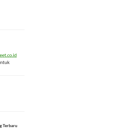
eet.co.id
ntuk
g Terbaru