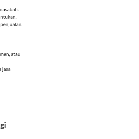
 nasabah.
entukan.
 penjualan.
men, atau
 jasa
gi