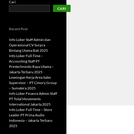
Cari
CARI
Recent Post
Info Loker Staff Admin dan
Operasional CV Surpra
Bintang Utama Bali 2025
Info Loker Full-Time –
Accounting Staff PT
Printechnindo Raya Utama –
Jakarta Terbaru 2025
Lowongan Kerja Area Sales
Supervisor – PT Cimory Group
– Sumatera 2025
Info Loker Finance Admin Staff
PT Total Movements
International Jakarta 2025
Info Loker Full-Time – Store
Leader PT Prima Audio
Indonesia – Jakarta Terbaru
2025