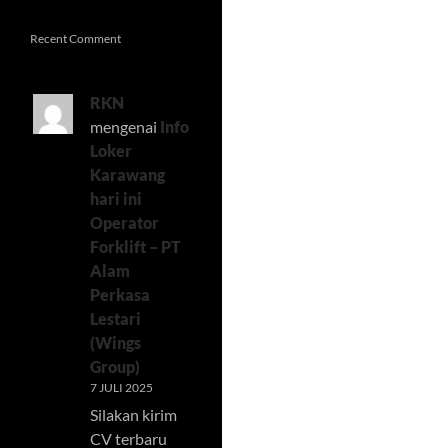
Recent Comment
RKN
mengenai
Info
Loker
Karawang
hari ini
Operator
Forklift – PT
Alam
Perkasa
Lestari
(Wings
Group)
7 JULI 2025
Silakan kirim
CV terbaru