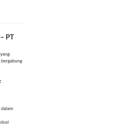
 – PT
 yang
k bergabung

 dalam
olusi