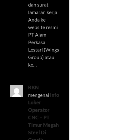
dan surat
lamaran kerja
Anda ke
website resmi
PT Alam
Perkasa
Lestari (Wings
Group) atau
ke…
RKN
mengenai
Info
Loker
Operator
CNC – PT
Timur Megah
Steel Di
Gresik