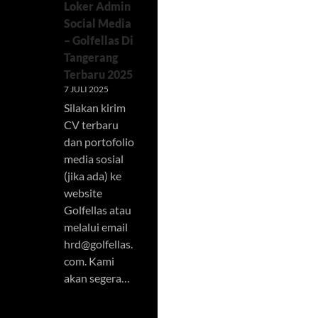
Loker Admin
Social Media
– Golfellas Di
Tangerang
Terbaru 2025
7 JULI 2025
Silakan kirim
CV terbaru
dan portofolio
media sosial
(jika ada) ke
website
Golfellas atau
melalui email
hrd@golfellas.
com
. Kami
akan segera…