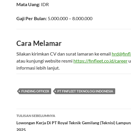
Mata Uang:
IDR
Gaji Per Bulan:
5.000.000 – 8.000.000
Cara Melamar
Silakan kirimkan CV dan surat lamaran ke email
hrd@finfl
atau kunjungi website resmi
https://finfleet.co.id/career
u
informasi lebih lanjut.
FUNDING OFFICER
PT FINFLEET TEKNOLOGI INDONESIA
Navigasi
TULISAN SEBELUMNYA
Tulisan
Lowongan Kerja Di PT Royal Teknik Gemilang (Teknisi) Lampun
2025