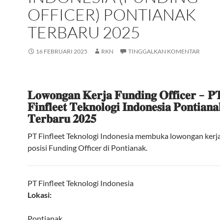
OFFICER) PONTIANAK
TERBARU 2025
16 FEBRUARI 2025
RKN
TINGGALKAN KOMENTAR
𝐋𝐨𝐰𝐨𝐧𝐠𝐚𝐧 𝐊𝐞𝐫𝐣𝐚 𝐅𝐮𝐧𝐝𝐢𝐧𝐠 𝐎𝐟𝐟𝐢𝐜𝐞𝐫 – 𝐏
𝐅𝐢𝐧𝐟𝐥𝐞𝐞𝐭 𝐓𝐞𝐤𝐧𝐨𝐥𝐨𝐠𝐢 𝐈𝐧𝐝𝐨𝐧𝐞𝐬𝐢𝐚 𝐏𝐨𝐧𝐭𝐢𝐚𝐧𝐚
𝐓𝐞𝐫𝐛𝐚𝐫𝐮 𝟐𝟎𝟐𝟓
PT Finfleet Teknologi Indonesia membuka lowongan kerj
posisi Funding Officer di Pontianak.
PT Finfleet Teknologi Indonesia
Lokasi:
Pontianak