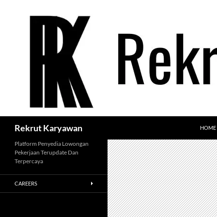
Langsung
ke
isi
Cari
Rekrut Karyawan
HOME
Platform Penyedia Lowongan
Pekerjaan Terupdate Dan
Terpercaya
CAREERS