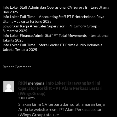
Info Loker Staff Admin dan Operasional CV Surpra Bintang Utama
Bali 2025
Info Loker Full-Time – Accounting Staff PT Printechnindo Raya
Utama – Jakarta Terbaru 2025
Lowongan Kerja Area Sales Supervisor – PT Cimory Group –
Sumatera 2025
Info Loker Finance Admin Staff PT Total Movements International
Jakarta 2025
Info Loker Full-Time – Store Leader PT Prima Audio Indonesia –
Jakarta Terbaru 2025
Recent Comment
RKN
mengenai
Info Loker Karawang hari ini
Operator Forklift – PT Alam Perkasa Lestari
(Wings Group)
7 JULI 2025
Silakan kirim CV terbaru dan surat lamaran kerja
Anda ke website resmi PT Alam Perkasa Lestari
(Wings Group) atau ke…