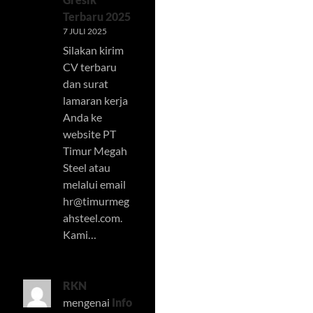
Terbaru 2025
7 JULI 2025
Silakan kirim
CV terbaru
dan surat
lamaran kerja
Anda ke
website PT
Timur Megah
Steel atau
melalui email
hr@timurmeg
ahsteel.com
.
Kami…
RKN
mengenai
Info