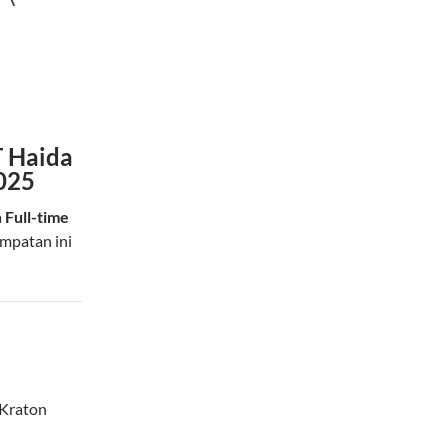
T Haida
2025
a
Full-time
empatan ini
 Kraton