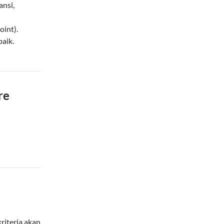
ansi,
oint).
baik.
re
riteria akan