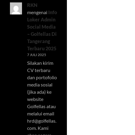
RKN
mengenai
Info
Loker Admin
Social Media
– Golfellas Di
Tangerang
Terbaru 2025
7 JULI 2025
Silakan kirim
CV terbaru
dan portofolio
media sosial
(jika ada) ke
website
Golfellas atau
melalui email
hrd@golfellas.
com
. Kami