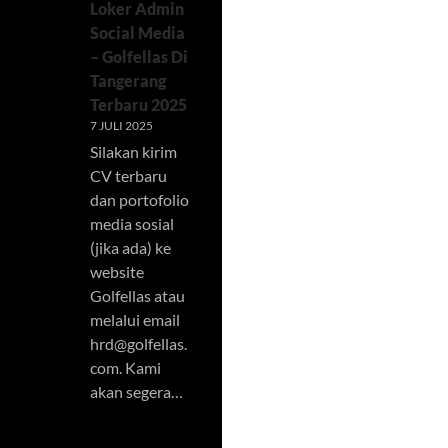
Loker Admin
Social Media
– Golfellas Di
Tangerang
Terbaru 2025
7 JULI 2025
Silakan kirim
CV terbaru
dan portofolio
media sosial
(jika ada) ke
website
Golfellas atau
melalui email
hrd@golfellas.
com
. Kami
akan segera…