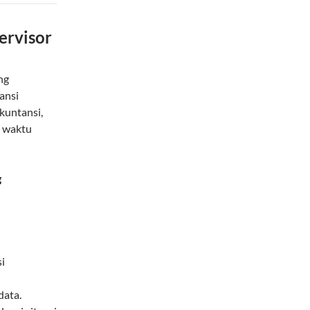
ervisor
ng
ansi
kuntansi,
n waktu
g
i
data.