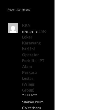
Recent Comment
RKN
mengenai
Info
Loker
Karawang
hari ini
Operator
Forklift – PT
Alam
Perkasa
Lestari
(Wings
Group)
7 JULI 2025
Silakan kirim
CV terbaru