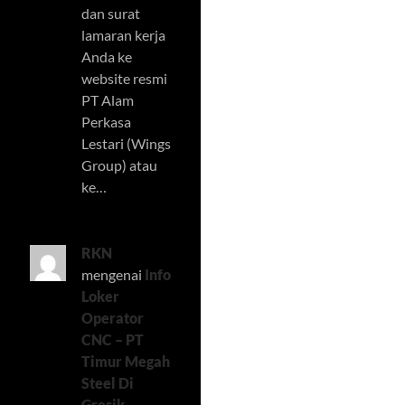
dan surat
lamaran kerja
Anda ke
website resmi
PT Alam
Perkasa
Lestari (Wings
Group) atau
ke…
RKN
mengenai
Info
Loker
Operator
CNC – PT
Timur Megah
Steel Di
Gresik