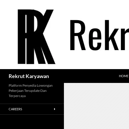
Langsung
ke
isi
Cari
Rekrut Karyawan
HOME
Platform Penyedia Lowongan
Pekerjaan Terupdate Dan
Terpercaya
CAREERS