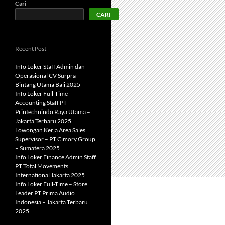
Cari
CARI
Recent Post
Info Loker Staff Admin dan
Operasional CV Surpra
Bintang Utama Bali 2025
Info Loker Full-Time –
Accounting Staff PT
Printechnindo Raya Utama –
Jakarta Terbaru 2025
Lowongan Kerja Area Sales
Supervisor – PT Cimory Group
– Sumatera 2025
Info Loker Finance Admin Staff
PT Total Movements
International Jakarta 2025
Info Loker Full-Time – Store
Leader PT Prima Audio
Indonesia – Jakarta Terbaru
2025