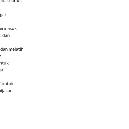
uasi situasi
gai
termasuk
, dan
dan melatih
n.
untuk
ar
f untuk
bijakan