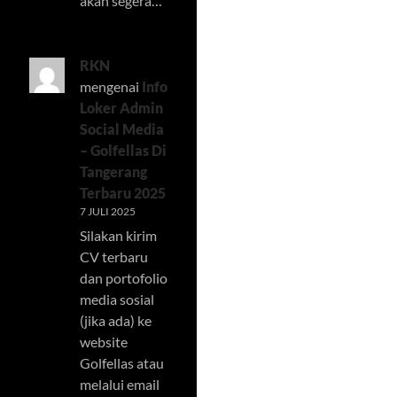
akan segera…
RKN
mengenai
Info
Loker Admin
Social Media
– Golfellas Di
Tangerang
Terbaru 2025
7 JULI 2025
Silakan kirim
CV terbaru
dan portofolio
media sosial
(jika ada) ke
website
Golfellas atau
melalui email