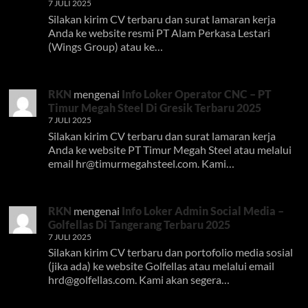
7 JULI 2025
Silakan kirim CV terbaru dan surat lamaran kerja
Anda ke website resmi PT Alam Perkasa Lestari
(Wings Group) atau ke…
RKN
mengenai
Info Loker Operator CNC – PT
Timur Megah Steel Di Gresik Terbaru 2025
7 JULI 2025
Silakan kirim CV terbaru dan surat lamaran kerja
Anda ke website PT Timur Megah Steel atau melalui
email
hr@timurmegahsteel.com
. Kami…
RKN
mengenai
Info Loker Admin Social Media –
Golfellas Di Tangerang Terbaru 2025
7 JULI 2025
Silakan kirim CV terbaru dan portofolio media sosial
(jika ada) ke website Golfellas atau melalui email
hrd@golfellas.com
. Kami akan segera…