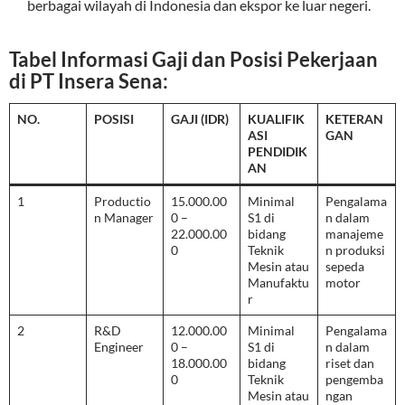
berbagai wilayah di Indonesia dan ekspor ke luar negeri.
Tabel Informasi Gaji dan Posisi Pekerjaan
di PT Insera Sena:
NO.
POSISI
GAJI (IDR)
KUALIFIK
KETERAN
ASI
GAN
PENDIDIK
AN
1
Productio
15.000.00
Minimal
Pengalama
n Manager
0 –
S1 di
n dalam
22.000.00
bidang
manajeme
0
Teknik
n produksi
Mesin atau
sepeda
Manufaktu
motor
r
2
R&D
12.000.00
Minimal
Pengalama
Engineer
0 –
S1 di
n dalam
18.000.00
bidang
riset dan
0
Teknik
pengemba
Mesin atau
ngan