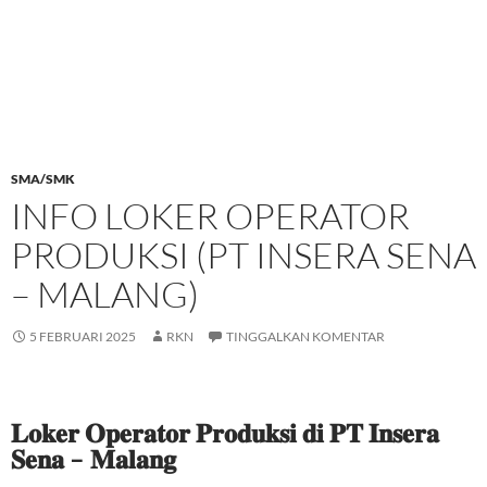
SMA/SMK
INFO LOKER OPERATOR
PRODUKSI (PT INSERA SENA
– MALANG)
5 FEBRUARI 2025
RKN
TINGGALKAN KOMENTAR
𝐋𝐨𝐤𝐞𝐫 𝐎𝐩𝐞𝐫𝐚𝐭𝐨𝐫 𝐏𝐫𝐨𝐝𝐮𝐤𝐬𝐢 𝐝𝐢 𝐏𝐓 𝐈𝐧𝐬𝐞𝐫𝐚
𝐒𝐞𝐧𝐚 – 𝐌𝐚𝐥𝐚𝐧𝐠