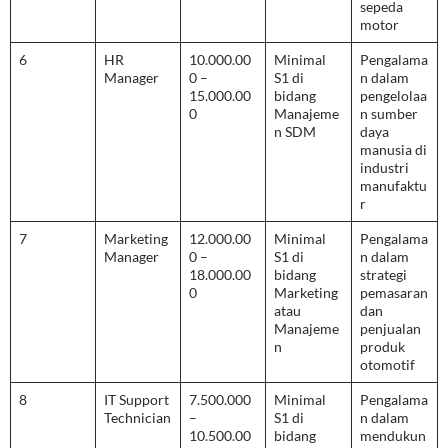
sepeda
motor
6
HR
10.000.00
Minimal
Pengalama
Manager
0 –
S1 di
n dalam
15.000.00
bidang
pengelolaa
0
Manajeme
n sumber
n SDM
daya
manusia di
industri
manufaktu
r
7
Marketing
12.000.00
Minimal
Pengalama
Manager
0 –
S1 di
n dalam
18.000.00
bidang
strategi
0
Marketing
pemasaran
atau
dan
Manajeme
penjualan
n
produk
otomotif
8
IT Support
7.500.000
Minimal
Pengalama
Technician
–
S1 di
n dalam
10.500.00
bidang
mendukun