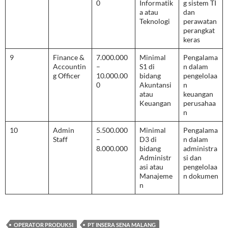
0
Informatik
g sistem TI
a atau
dan
Teknologi
perawatan
perangkat
keras
9
Finance &
7.000.000
Minimal
Pengalama
Accountin
–
S1 di
n dalam
g Officer
10.000.00
bidang
pengelolaa
0
Akuntansi
n
atau
keuangan
Keuangan
perusahaa
n
10
Admin
5.500.000
Minimal
Pengalama
Staff
–
D3 di
n dalam
8.000.000
bidang
administra
Administr
si dan
asi atau
pengelolaa
Manajeme
n dokumen
n
OPERATOR PRODUKSI
PT INSERA SENA MALANG