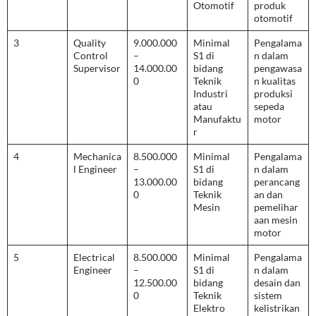
Otomotif
produk
otomotif
3
Quality
9.000.000
Minimal
Pengalama
Control
–
S1 di
n dalam
Supervisor
14.000.00
bidang
pengawasa
0
Teknik
n kualitas
Industri
produksi
atau
sepeda
Manufaktu
motor
r
4
Mechanica
8.500.000
Minimal
Pengalama
l Engineer
–
S1 di
n dalam
13.000.00
bidang
perancang
0
Teknik
an dan
Mesin
pemelihar
aan mesin
motor
5
Electrical
8.500.000
Minimal
Pengalama
Engineer
–
S1 di
n dalam
12.500.00
bidang
desain dan
0
Teknik
sistem
Elektro
kelistrikan