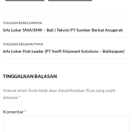
Navigasi
TULISAN SEBELUMNYA
Tulisan
Info Loker SMA/SMK – Bali | Teknisi PT Sumber Berkat Anugerah
TULISAN SELANJUTNYA
Info Loker Hub Leader (PT Swift Shipment Solutions – Balikpapan)
TINGGALKAN BALASAN
Alamat email Anda tidak akan dipublikasikan.
Ruas yang wajib
ditandai
*
Komentar
*