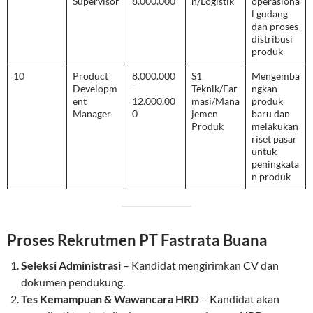
Supervisor
8.000.000
n/Logistik
operasiona
l gudang
dan proses
distribusi
produk
10
Product
8.000.000
S1
Mengemba
Developm
–
Teknik/Far
ngkan
ent
12.000.00
masi/Mana
produk
Manager
0
jemen
baru dan
Produk
melakukan
riset pasar
untuk
peningkata
n produk
Proses Rekrutmen PT Fastrata Buana
Seleksi Administrasi
– Kandidat mengirimkan CV dan
dokumen pendukung.
Tes Kemampuan & Wawancara HRD
– Kandidat akan