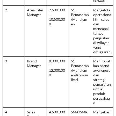
tertentu
2
Area Sales
7.500.000
S1
Mengelola
Manager
–
Pemasaran
operasiona
10.500.00
/Manajem
l tim sales
0
en
dan
mencapai
target
penjualan
di wilayah
yang
ditugaskan
3
Brand
8.000.000
S1
Meningkat
Manager
–
Pemasaran
kan brand
12.000.00
/Manajem
awareness
0
en/Komun
dan
ikasi
strategi
pemasaran
untuk
produk
perusahaa
n
4
Sales
4.500.000
SMA/SMK
Menyebarl