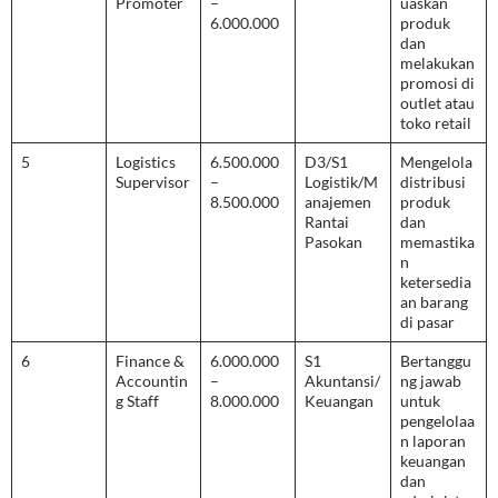
Promoter
–
uaskan
6.000.000
produk
dan
melakukan
promosi di
outlet atau
toko retail
5
Logistics
6.500.000
D3/S1
Mengelola
Supervisor
–
Logistik/M
distribusi
8.500.000
anajemen
produk
Rantai
dan
Pasokan
memastika
n
ketersedia
an barang
di pasar
6
Finance &
6.000.000
S1
Bertanggu
Accountin
–
Akuntansi/
ng jawab
g Staff
8.000.000
Keuangan
untuk
pengelolaa
n laporan
keuangan
dan