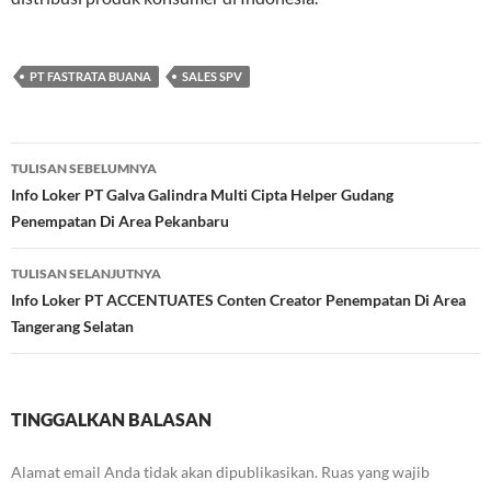
PT FASTRATA BUANA
SALES SPV
Navigasi
TULISAN SEBELUMNYA
Tulisan
Info Loker PT Galva Galindra Multi Cipta Helper Gudang
Penempatan Di Area Pekanbaru
TULISAN SELANJUTNYA
Info Loker PT ACCENTUATES Conten Creator Penempatan Di Area
Tangerang Selatan
TINGGALKAN BALASAN
Alamat email Anda tidak akan dipublikasikan.
Ruas yang wajib