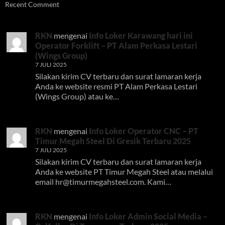
Recent Comment
RKN
mengenai
Info Loker Karawang hari ini
Operator Forklift – PT Alam Perkasa Lestari
(Wings Group)
7 JULI 2025
Silakan kirim CV terbaru dan surat lamaran kerja
Anda ke website resmi PT Alam Perkasa Lestari
(Wings Group) atau ke…
RKN
mengenai
Info Loker Operator CNC – PT
Timur Megah Steel Di Gresik Terbaru 2025
7 JULI 2025
Silakan kirim CV terbaru dan surat lamaran kerja
Anda ke website PT Timur Megah Steel atau melalui
email
hr@timurmegahsteel.com
. Kami…
RKN
mengenai
Info Loker Admin Social Media –