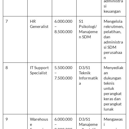
administra
si
keuangan
7
HR
6.000.000
S1
Mengelola
Generalist
–
Psikologi/
rekrutmen,
8.500.000
Manajeme
pelatihan,
n SDM
dan
administra
si SDM
perusahaa
n
8
IT Support
5.500.000
D3/S1
Menyediak
Specialist
–
Teknik
an
7.500.000
Informatik
dukungan
a
teknis
untuk
perangkat
keras dan
perangkat
lunak
9
Warehous
6.000.000
D3/S1
Mengawas
e
–
Manajeme
i