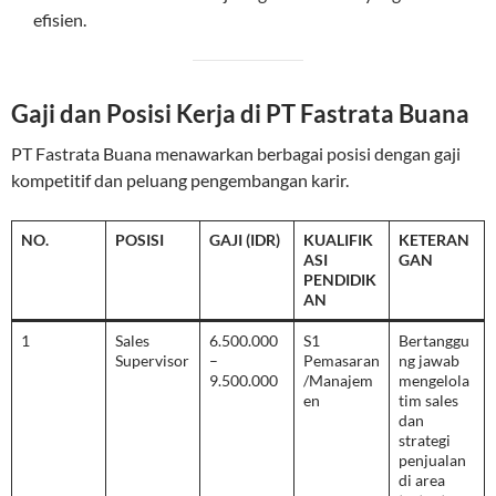
efisien.
Gaji dan Posisi Kerja di PT Fastrata Buana
PT Fastrata Buana menawarkan berbagai posisi dengan gaji
kompetitif dan peluang pengembangan karir.
NO.
POSISI
GAJI (IDR)
KUALIFIK
KETERAN
ASI
GAN
PENDIDIK
AN
1
Sales
6.500.000
S1
Bertanggu
Supervisor
–
Pemasaran
ng jawab
9.500.000
/Manajem
mengelola
en
tim sales
dan
strategi
penjualan
di area