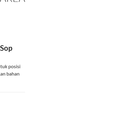
 Sop
uk posisi
kan bahan