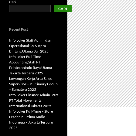
Cari
CARI
Recent Post
Info Loker Staff Admin dan
Operasional CV Surpra
Bintang Utama Bali 2025
Info Loker Full-Time –
Accounting Staff PT
Printechnindo Raya Utama –
Jakarta Terbaru 2025
Lowongan Kerja Area Sales
Supervisor – PT Cimory Group
– Sumatera 2025
Info Loker Finance Admin Staff
PT Total Movements
International Jakarta 2025
Info Loker Full-Time – Store
Leader PT Prima Audio
Indonesia – Jakarta Terbaru
2025