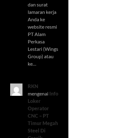
dan surat
lamaran kerja
Anda ke
website resmi
PT Alam
Perkasa
Lestari (Wings
Group) atau
ke…
RKN
mengenai
Info
Loker
Operator
CNC – PT
Timur Megah
Steel Di
Gresik