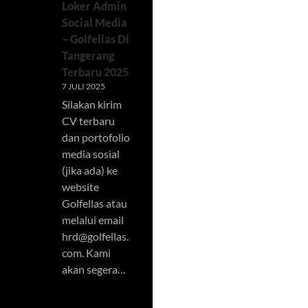
Loker Admin
Social Media
– Golfellas Di
Tangerang
Terbaru 2025
7 JULI 2025
Silakan kirim
CV terbaru
dan portofolio
media sosial
(jika ada) ke
website
Golfellas atau
melalui email
hrd@golfellas.
com
. Kami
akan segera…