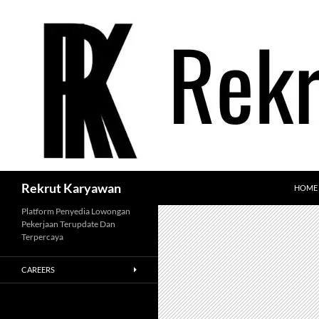
Langsung
ke
isi
Cari
Rekrut Karyawan
HOME
Platform Penyedia Lowongan
Pekerjaan Terupdate Dan
Terpercaya
CAREERS