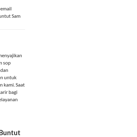
 email
Buntut Sam
menyajikan
n sop
 dan
en untuk
 kami. Saat
rir bagi
pelayanan
 Buntut