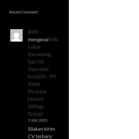
Recent Comment
RKN
mengenai
Info
Loker
Karawang
hari ini
Operator
Forklift – PT
Alam
Perkasa
Lestari
(Wings
Group)
7 JULI 2025
Silakan kirim
CV terbaru