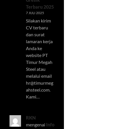
Terbaru 2025
7 JULI 2025
Silakan kirim
CV terbaru
dan surat
lamaran kerja
Anda ke
website PT
Timur Megah
Steel atau
melalui email
hr@timurmeg
ahsteel.com
.
Kami…
RKN
mengenai
Info