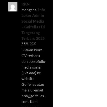
RKN
mengenai
Info
Loker Admin
Social Media
– Golfellas Di
Tangerang
Terbaru 2025
7 JULI 2025
Silakan kirim
CV terbaru
dan portofolio
media sosial
(jika ada) ke
website
Golfellas atau
melalui email
hrd@golfellas.
com
. Kami