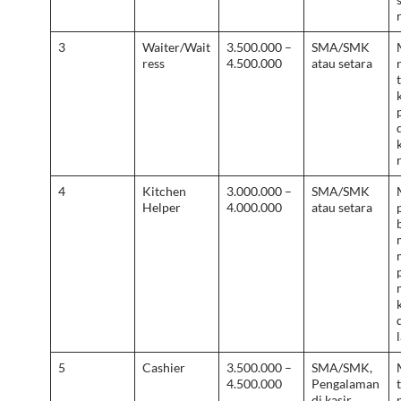
3
Waiter/Wait
3.500.000 –
SMA/SMK
ress
4.500.000
atau setara
4
Kitchen
3.000.000 –
SMA/SMK
Helper
4.000.000
atau setara
5
Cashier
3.500.000 –
SMA/SMK,
4.500.000
Pengalaman
di kasir