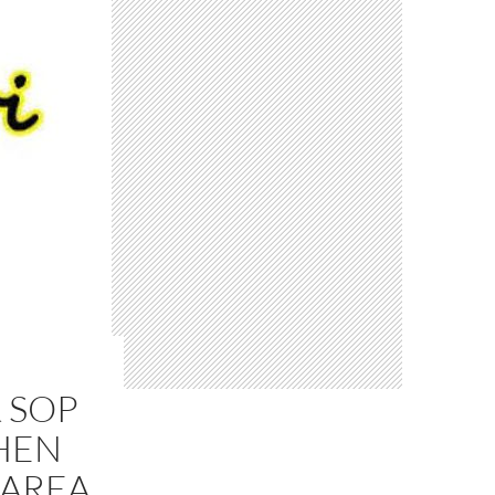
 SOP
HEN
 AREA