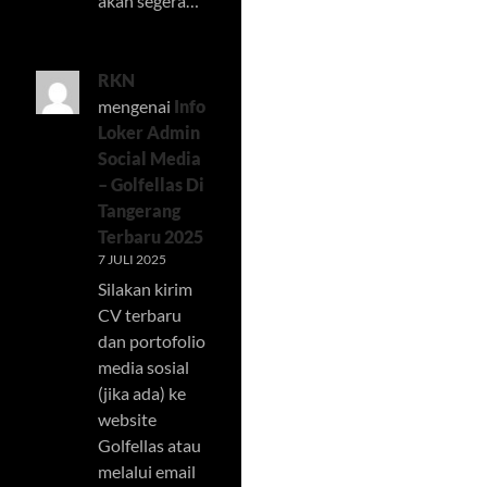
akan segera…
RKN
mengenai
Info
Loker Admin
Social Media
– Golfellas Di
Tangerang
Terbaru 2025
7 JULI 2025
Silakan kirim
CV terbaru
dan portofolio
media sosial
(jika ada) ke
website
Golfellas atau
melalui email