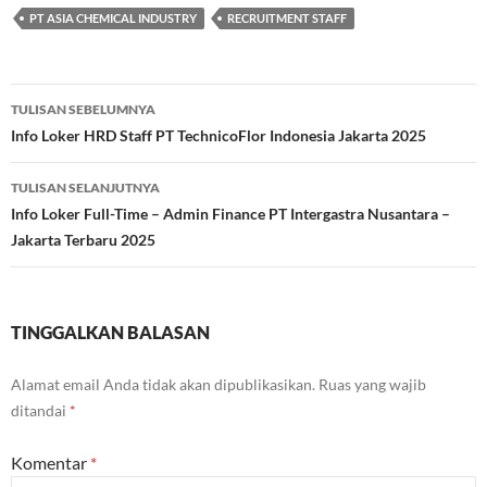
PT ASIA CHEMICAL INDUSTRY
RECRUITMENT STAFF
Navigasi
TULISAN SEBELUMNYA
Tulisan
Info Loker HRD Staff PT TechnicoFlor Indonesia Jakarta 2025
TULISAN SELANJUTNYA
Info Loker Full-Time – Admin Finance PT Intergastra Nusantara –
Jakarta Terbaru 2025
TINGGALKAN BALASAN
Alamat email Anda tidak akan dipublikasikan.
Ruas yang wajib
ditandai
*
Komentar
*