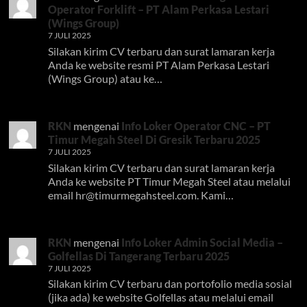
Operator Forklift – PT Alam Perkasa Lestari
(Wings Group)
7 JULI 2025
Silakan kirim CV terbaru dan surat lamaran kerja
Anda ke website resmi PT Alam Perkasa Lestari
(Wings Group) atau ke…
RKN
mengenai
Info Loker Operator CNC – PT
Timur Megah Steel Di Gresik Terbaru 2025
7 JULI 2025
Silakan kirim CV terbaru dan surat lamaran kerja
Anda ke website PT Timur Megah Steel atau melalui
email
hr@timurmegahsteel.com
. Kami…
RKN
mengenai
Info Loker Admin Social Media –
Golfellas Di Tangerang Terbaru 2025
7 JULI 2025
Silakan kirim CV terbaru dan portofolio media sosial
(jika ada) ke website Golfellas atau melalui email