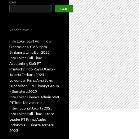
Cari
CARI
Recent Post
Info Loker Staff Admin dan
Operasional CV Surpra
Bintang Utama Bali 2025
Info Loker Full-Time –
Accounting Staff PT
Printechnindo Raya Utama –
Jakarta Terbaru 2025
Lowongan Kerja Area Sales
Supervisor – PT Cimory Group
– Sumatera 2025
Info Loker Finance Admin Staff
PT Total Movements
International Jakarta 2025
Info Loker Full-Time – Store
Leader PT Prima Audio
Indonesia – Jakarta Terbaru
2025