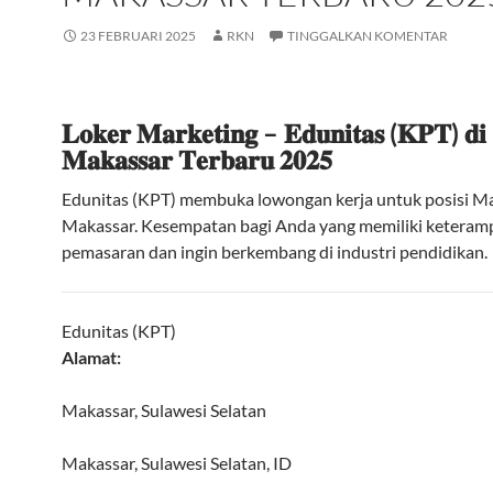
23 FEBRUARI 2025
RKN
TINGGALKAN KOMENTAR
𝐋𝐨𝐤𝐞𝐫 𝐌𝐚𝐫𝐤𝐞𝐭𝐢𝐧𝐠 – 𝐄𝐝𝐮𝐧𝐢𝐭𝐚𝐬 (𝐊𝐏𝐓) 𝐝𝐢
𝐌𝐚𝐤𝐚𝐬𝐬𝐚𝐫 𝐓𝐞𝐫𝐛𝐚𝐫𝐮 𝟐𝟎𝟐𝟓
Edunitas (KPT) membuka lowongan kerja untuk posisi Ma
Makassar. Kesempatan bagi Anda yang memiliki keteram
pemasaran dan ingin berkembang di industri pendidikan.
Edunitas (KPT)
Alamat:
Makassar, Sulawesi Selatan
Makassar
,
Sulawesi Selatan
,
ID