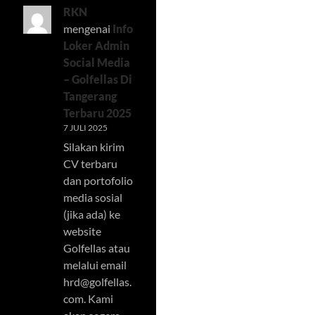
RKN
mengenai
Info
Loker Admin
Social Media
– Golfellas Di
Tangerang
Terbaru 2025
7 JULI 2025
Silakan kirim
CV terbaru
dan portofolio
media sosial
(jika ada) ke
website
Golfellas atau
melalui email
hrd@golfellas.
com
. Kami