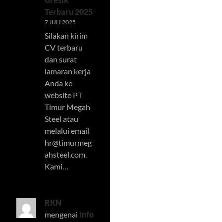
Terbaru 2025
7 JULI 2025
Silakan kirim
CV terbaru
dan surat
lamaran kerja
Anda ke
website PT
Timur Megah
Steel atau
melalui email
hr@timurmeg
ahsteel.com
.
Kami…
RKN
mengenai
Info