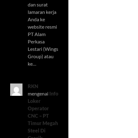
dan surat
lamaran kerja
Anda ke
website resmi
PT Alam
Perkasa
Lestari (Wings
Group) atau
ke…
RKN
mengenai
Info
Loker
Operator
CNC – PT
Timur Megah
Steel Di
Gresik