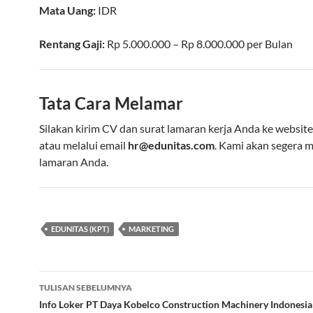
Mata Uang:
IDR
Rentang Gaji:
Rp
5.000.000
– Rp
8.000.000
per
Bulan
Tata Cara Melamar
Silakan kirim CV dan surat lamaran kerja Anda ke websit
atau melalui email
hr@edunitas.com
. Kami akan segera
lamaran Anda.
EDUNITAS (KPT)
MARKETING
Navigasi
TULISAN SEBELUMNYA
Tulisan
Info Loker PT Daya Kobelco Construction Machinery Indonesia 