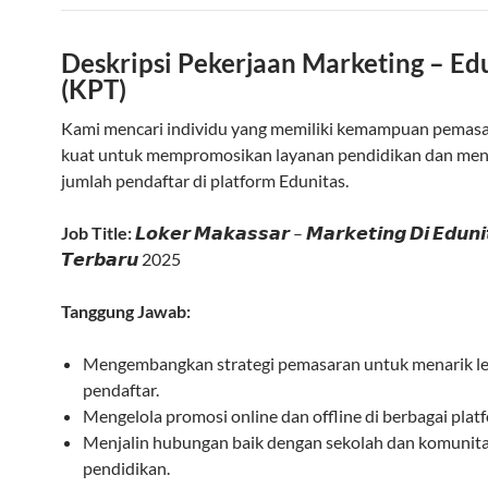
Deskripsi Pekerjaan Marketing – Ed
(KPT)
Kami mencari individu yang memiliki kemampuan pemas
kuat untuk mempromosikan layanan pendidikan dan men
jumlah pendaftar di platform Edunitas.
Job Title:
𝙇𝙤𝙠𝙚𝙧 𝙈𝙖𝙠𝙖𝙨𝙨𝙖𝙧 – 𝙈𝙖𝙧𝙠𝙚𝙩𝙞𝙣𝙜 𝘿𝙞 𝙀𝙙𝙪𝙣𝙞
𝙏𝙚𝙧𝙗𝙖𝙧𝙪 2025
Tanggung Jawab:
Mengembangkan strategi pemasaran untuk menarik l
pendaftar.
Mengelola promosi online dan offline di berbagai plat
Menjalin hubungan baik dengan sekolah dan komunit
pendidikan.