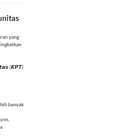
unitas
aran yang
ingkatkan
𝙩𝙖𝙨 (𝙆𝙋𝙏)
ebih banyak
form.
as