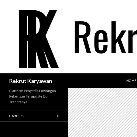
Langsung
ke
isi
Cari
Rekrut Karyawan
HOME
Platform Penyedia Lowongan
Pekerjaan Terupdate Dan
Terpercaya
CAREERS