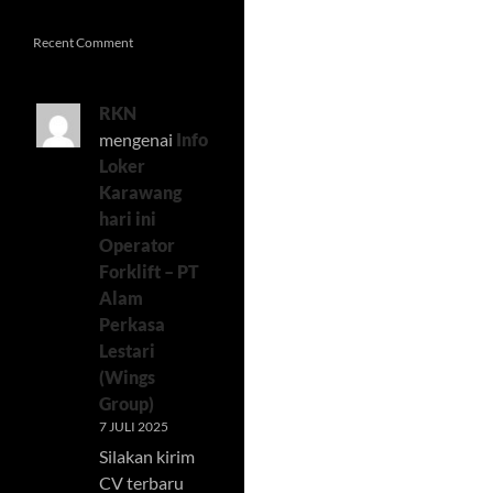
Recent Comment
RKN
mengenai
Info
Loker
Karawang
hari ini
Operator
Forklift – PT
Alam
Perkasa
Lestari
(Wings
Group)
7 JULI 2025
Silakan kirim
CV terbaru