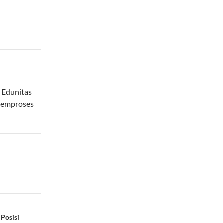
e Edunitas
 memproses
Posisi