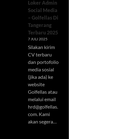
Loker Admin
Social Media
– Golfellas Di
Tangerang
Terbaru 2025
7 JULI 2025
Silakan kirim
CV terbaru
dan portofolio
media sosial
(jika ada) ke
website
Golfellas atau
melalui email
hrd@golfellas.
com
. Kami
akan segera…