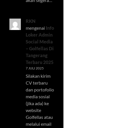
akan segera…
RKN
mengenai
Info
Loker Admin
Social Media
– Golfellas Di
Tangerang
Terbaru 2025
7 JULI 2025
Silakan kirim
CV terbaru
dan portofolio
media sosial
(jika ada) ke
website
Golfellas atau
melalui email