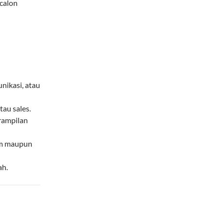
 calon
nikasi, atau
au sales.
rampilan
tim maupun
ah.