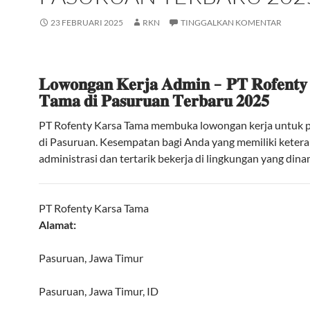
23 FEBRUARI 2025
RKN
TINGGALKAN KOMENTAR
𝐋𝐨𝐰𝐨𝐧𝐠𝐚𝐧 𝐊𝐞𝐫𝐣𝐚 𝐀𝐝𝐦𝐢𝐧 – 𝐏𝐓 𝐑𝐨𝐟𝐞𝐧𝐭𝐲 
𝐓𝐚𝐦𝐚 𝐝𝐢 𝐏𝐚𝐬𝐮𝐫𝐮𝐚𝐧 𝐓𝐞𝐫𝐛𝐚𝐫𝐮 𝟐𝟎𝟐𝟓
PT Rofenty Karsa Tama membuka lowongan kerja untuk p
di Pasuruan. Kesempatan bagi Anda yang memiliki keter
administrasi dan tertarik bekerja di lingkungan yang dina
PT Rofenty Karsa Tama
Alamat:
Pasuruan, Jawa Timur
Pasuruan
,
Jawa Timur
,
ID