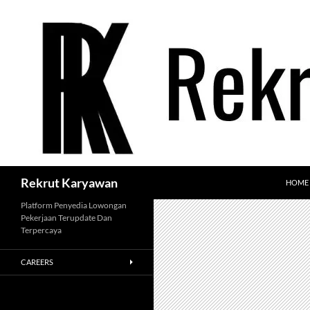
Langsung
ke
isi
Cari
Rekrut Karyawan
HOME
Platform Penyedia Lowongan
Pekerjaan Terupdate Dan
Terpercaya
CAREERS