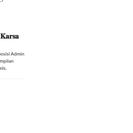
𝐊𝐚𝐫𝐬𝐚
osisi Admin
ampilan
mis.