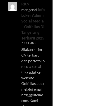
RKN
mengenai
Info
Loker Admin
Social Media
– Golfellas Di
Tangerang
Terbaru 2025
7 JULI 2025
Silakan kirim
CV terbaru
dan portofolio
media sosial
(jika ada) ke
website
Golfellas atau
melalui email
hrd@golfellas.
com
. Kami