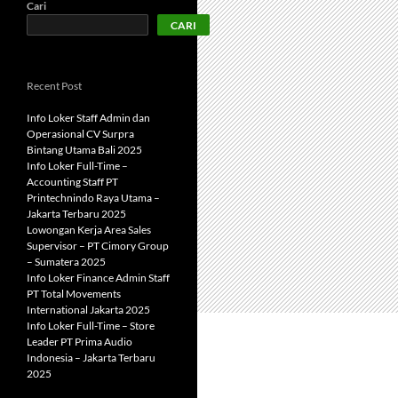
Cari
CARI
Recent Post
Info Loker Staff Admin dan
Operasional CV Surpra
Bintang Utama Bali 2025
Info Loker Full-Time –
Accounting Staff PT
Printechnindo Raya Utama –
Jakarta Terbaru 2025
Lowongan Kerja Area Sales
Supervisor – PT Cimory Group
– Sumatera 2025
Info Loker Finance Admin Staff
PT Total Movements
International Jakarta 2025
Info Loker Full-Time – Store
Leader PT Prima Audio
Indonesia – Jakarta Terbaru
2025