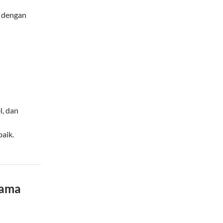
 dengan
, dan
baik.
Tama