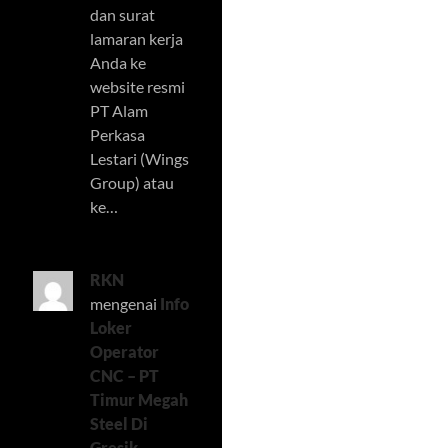
dan surat
lamaran kerja
Anda ke
website resmi
PT Alam
Perkasa
Lestari (Wings
Group) atau
ke…
RKN
mengenai
Info
Loker
Operator
CNC – PT
Timur Megah
Steel Di
Gresik