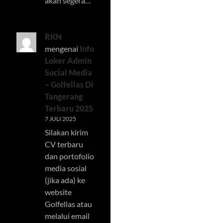
akan segera…
RKN
mengenai
Info
Loker Admin
Social Media
– Golfellas Di
Tangerang
Terbaru 2025
7 JULI 2025
Silakan kirim
CV terbaru
dan portofolio
media sosial
(jika ada) ke
website
Golfellas atau
melalui email