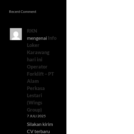
Recent Comment
RKN
mengenai
Info
Loker
Karawang
hari ini
Operator
Forklift – PT
Alam
Perkasa
Lestari
(Wings
Group)
7 JULI 2025
Silakan kirim
CV terbaru