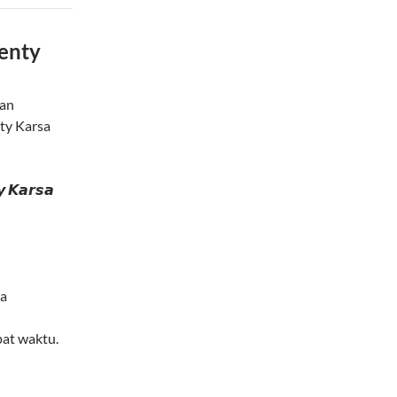
enty
lan
ty Karsa
𝙮 𝙆𝙖𝙧𝙨𝙖
ta
pat waktu.