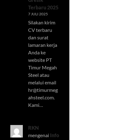
Terbaru 2025
7 JULI 2025
Silakan kirim
CV terbaru
dan surat
lamaran kerja
Anda ke
website PT
Timur Megah
Steel atau
melalui email
hr@timurmeg
ahsteel.com
.
Kami…
RKN
mengenai
Info