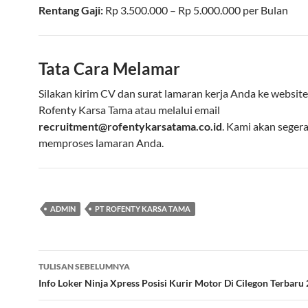
Rentang Gaji:
Rp
3.500.000
– Rp
5.000.000
per
Bulan
Tata Cara Melamar
Silakan kirim CV dan surat lamaran kerja Anda ke website
Rofenty Karsa Tama atau melalui email
recruitment@rofentykarsatama.co.id
. Kami akan seger
memproses lamaran Anda.
ADMIN
PT ROFENTY KARSA TAMA
Navigasi
TULISAN SEBELUMNYA
Tulisan
Info Loker Ninja Xpress Posisi Kurir Motor Di Cilegon Terbaru