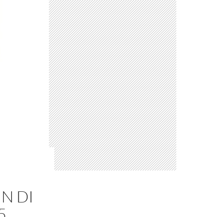
N DI
5