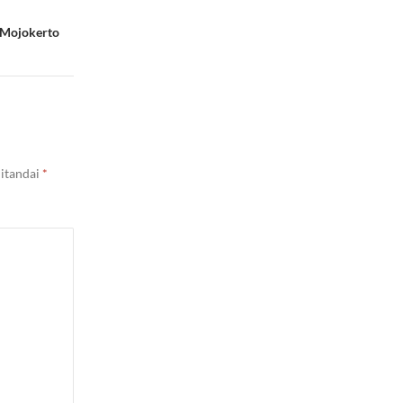
i Mojokerto
ditandai
*