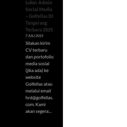
Loker Admin
Social Media
– Golfellas Di
Tangerang
Terbaru 2025
7 JULI 2025
Silakan kirim
CV terbaru
dan portofolio
media sosial
(jika ada) ke
website
Golfellas atau
melalui email
hrd@golfellas.
com
. Kami
akan segera…