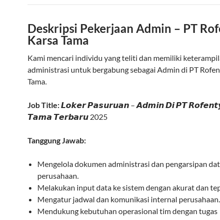
Deskripsi Pekerjaan Admin – PT Rof
Karsa Tama
Kami mencari individu yang teliti dan memiliki keterampi
administrasi untuk bergabung sebagai Admin di PT Rofen
Tama.
Job Title:
𝙇𝙤𝙠𝙚𝙧 𝙋𝙖𝙨𝙪𝙧𝙪𝙖𝙣 – 𝘼𝙙𝙢𝙞𝙣 𝘿𝙞 𝙋𝙏 𝙍𝙤𝙛𝙚𝙣𝙩
𝙏𝙖𝙢𝙖 𝙏𝙚𝙧𝙗𝙖𝙧𝙪 2025
Tanggung Jawab:
Mengelola dokumen administrasi dan pengarsipan da
perusahaan.
Melakukan input data ke sistem dengan akurat dan te
Mengatur jadwal dan komunikasi internal perusahaan.
Mendukung kebutuhan operasional tim dengan tugas