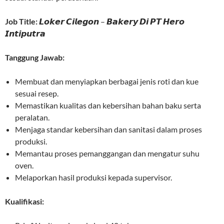
Job Title:
𝙇𝙤𝙠𝙚𝙧 𝘾𝙞𝙡𝙚𝙜𝙤𝙣 – 𝘽𝙖𝙠𝙚𝙧𝙮 𝘿𝙞 𝙋𝙏 𝙃𝙚𝙧𝙤
𝙄𝙣𝙩𝙞𝙥𝙪𝙩𝙧𝙖
Tanggung Jawab:
Membuat dan menyiapkan berbagai jenis roti dan kue
sesuai resep.
Memastikan kualitas dan kebersihan bahan baku serta
peralatan.
Menjaga standar kebersihan dan sanitasi dalam proses
produksi.
Memantau proses pemanggangan dan mengatur suhu
oven.
Melaporkan hasil produksi kepada supervisor.
Kualifikasi: