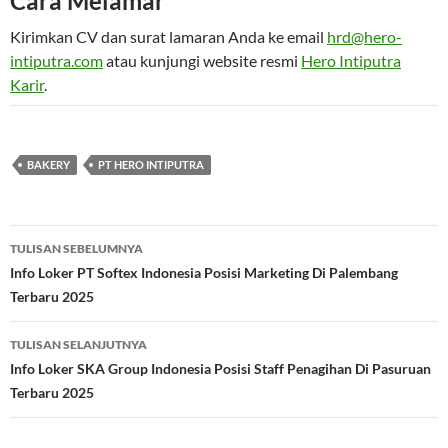
Cara Melamar
Kirimkan CV dan surat lamaran Anda ke email
hrd@hero-
intiputra.com
atau kunjungi website resmi
Hero Intiputra
Karir
.
BAKERY
PT HERO INTIPUTRA
Navigasi
TULISAN SEBELUMNYA
Tulisan
Info Loker PT Softex Indonesia Posisi Marketing Di Palembang
Terbaru 2025
TULISAN SELANJUTNYA
Info Loker SKA Group Indonesia Posisi Staff Penagihan Di Pasuruan
Terbaru 2025