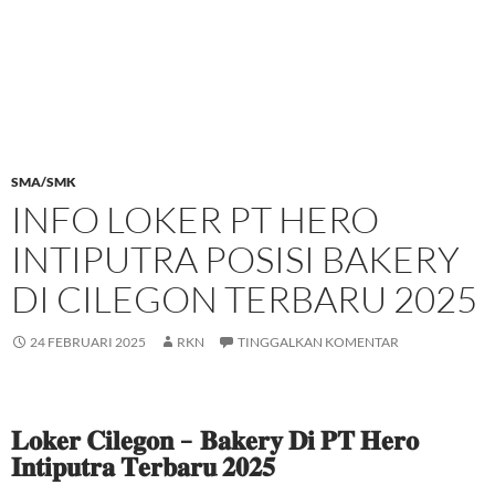
SMA/SMK
INFO LOKER PT HERO
INTIPUTRA POSISI BAKERY
DI CILEGON TERBARU 2025
24 FEBRUARI 2025
RKN
TINGGALKAN KOMENTAR
𝐋𝐨𝐤𝐞𝐫 𝐂𝐢𝐥𝐞𝐠𝐨𝐧 – 𝐁𝐚𝐤𝐞𝐫𝐲 𝐃𝐢 𝐏𝐓 𝐇𝐞𝐫𝐨
𝐈𝐧𝐭𝐢𝐩𝐮𝐭𝐫𝐚 𝐓𝐞𝐫𝐛𝐚𝐫𝐮 𝟐𝟎𝟐𝟓