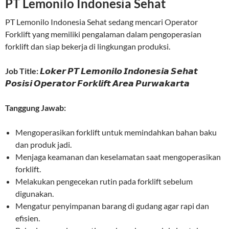
PT Lemonilo Indonesia Sehat
PT Lemonilo Indonesia Sehat sedang mencari Operator
Forklift yang memiliki pengalaman dalam pengoperasian
forklift dan siap bekerja di lingkungan produksi.
Job Title:
𝙇𝙤𝙠𝙚𝙧 𝙋𝙏 𝙇𝙚𝙢𝙤𝙣𝙞𝙡𝙤 𝙄𝙣𝙙𝙤𝙣𝙚𝙨𝙞𝙖 𝙎𝙚𝙝𝙖𝙩
𝙋𝙤𝙨𝙞𝙨𝙞 𝙊𝙥𝙚𝙧𝙖𝙩𝙤𝙧 𝙁𝙤𝙧𝙠𝙡𝙞𝙛𝙩 𝘼𝙧𝙚𝙖 𝙋𝙪𝙧𝙬𝙖𝙠𝙖𝙧𝙩𝙖
Tanggung Jawab:
Mengoperasikan forklift untuk memindahkan bahan baku
dan produk jadi.
Menjaga keamanan dan keselamatan saat mengoperasikan
forklift.
Melakukan pengecekan rutin pada forklift sebelum
digunakan.
Mengatur penyimpanan barang di gudang agar rapi dan
efisien.