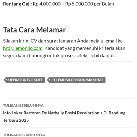
Rentang Gaji:
Rp
4.000.000
– Rp
5.000.000
per
Bulan
Tata Cara Melamar
Silakan kirim CV dan surat lamaran Anda melalui email ke
hrd@lemonilo.com
. Kandidat yang memenuhi kriteria akan
segera kami hubungi untuk proses seleksi lebih lanjut.
OPERATOR FORKLIFT
PT LEMONILO INDONESIA SEHAT
Navigasi
TULISAN SEBELUMNYA
Tulisan
Info Loker Restoran De Nathally Posisi Receiptsionis Di Bandung
Terbaru 2025
TULISAN SELANJUTNYA