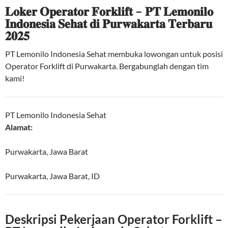
𝐋𝐨𝐤𝐞𝐫 𝐎𝐩𝐞𝐫𝐚𝐭𝐨𝐫 𝐅𝐨𝐫𝐤𝐥𝐢𝐟𝐭 – 𝐏𝐓 𝐋𝐞𝐦𝐨𝐧𝐢𝐥𝐨
𝐈𝐧𝐝𝐨𝐧𝐞𝐬𝐢𝐚 𝐒𝐞𝐡𝐚𝐭 𝐝𝐢 𝐏𝐮𝐫𝐰𝐚𝐤𝐚𝐫𝐭𝐚 𝐓𝐞𝐫𝐛𝐚𝐫𝐮
𝟐𝟎𝟐𝟓
PT Lemonilo Indonesia Sehat membuka lowongan untuk posisi
Operator Forklift di Purwakarta. Bergabunglah dengan tim
kami!
PT Lemonilo Indonesia Sehat
Alamat:
Purwakarta, Jawa Barat
Purwakarta
,
Jawa Barat
,
ID
Deskripsi Pekerjaan Operator Forklift –