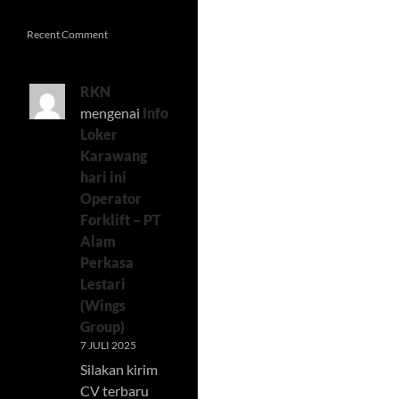
Recent Comment
RKN
mengenai
Info
Loker
Karawang
hari ini
Operator
Forklift – PT
Alam
Perkasa
Lestari
(Wings
Group)
7 JULI 2025
Silakan kirim
CV terbaru