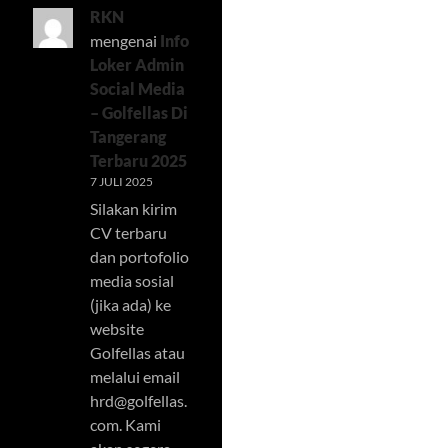
RKN
mengenai
Info
Loker Admin
Social Media
– Golfellas Di
Tangerang
Terbaru 2025
7 JULI 2025
Silakan kirim
CV terbaru
dan portofolio
media sosial
(jika ada) ke
website
Golfellas atau
melalui email
hrd@golfellas.
com
. Kami