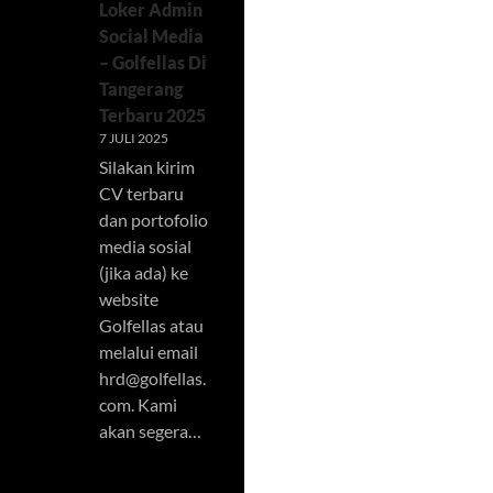
Loker Admin
Social Media
– Golfellas Di
Tangerang
Terbaru 2025
7 JULI 2025
Silakan kirim
CV terbaru
dan portofolio
media sosial
(jika ada) ke
website
Golfellas atau
melalui email
hrd@golfellas.
com
. Kami
akan segera…