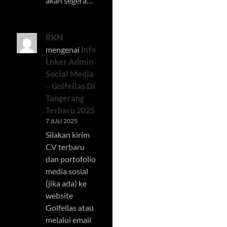
akan segera…
RKN
mengenai
Info
Loker Admin
Social Media
– Golfellas Di
Tangerang
Terbaru 2025
7 JULI 2025
Silakan kirim
CV terbaru
dan portofolio
media sosial
(jika ada) ke
website
Golfellas atau
melalui email