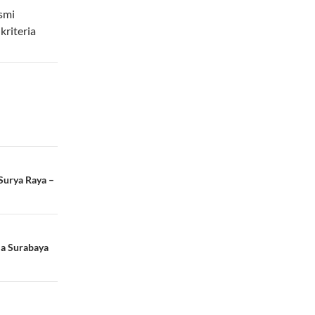
smi
kriteria
Surya Raya –
ia Surabaya