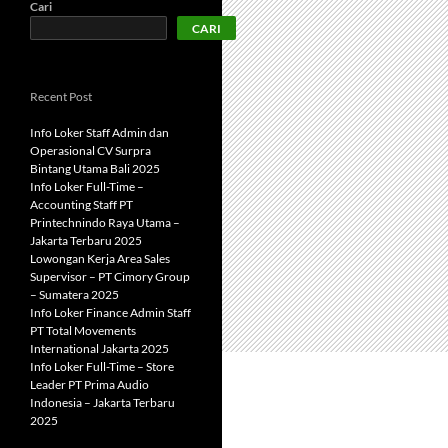
Cari
CARI
Recent Post
Info Loker Staff Admin dan
Operasional CV Surpra
Bintang Utama Bali 2025
Info Loker Full-Time –
Accounting Staff PT
Printechnindo Raya Utama –
Jakarta Terbaru 2025
Lowongan Kerja Area Sales
Supervisor – PT Cimory Group
– Sumatera 2025
Info Loker Finance Admin Staff
PT Total Movements
International Jakarta 2025
Info Loker Full-Time – Store
Leader PT Prima Audio
Indonesia – Jakarta Terbaru
2025