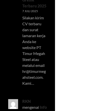
Terbaru 2025
7 JULI 2025
Silakan kirim
CV terbaru
dan surat
lamaran kerja
Anda ke
website PT
Timur Megah
Steel atau
melalui email
hr@timurmeg
ahsteel.com
.
Kami…
RKN
mengenai
Info