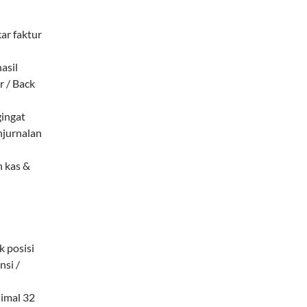
ar faktur
asil
r / Back
ingat
njurnalan
 kas &
k posisi
si /
simal 32