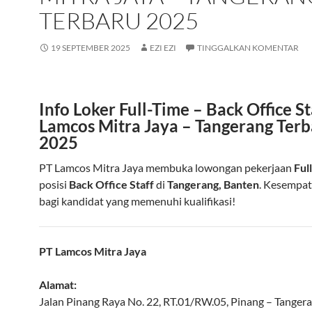
TERBARU 2025
19 SEPTEMBER 2025
EZI EZI
TINGGALKAN KOMENTAR
Info Loker Full-Time – Back Office St
Lamcos Mitra Jaya – Tangerang Ter
2025
PT Lamcos Mitra Jaya membuka lowongan pekerjaan
Ful
posisi
Back Office Staff
di
Tangerang, Banten
. Kesempat
bagi kandidat yang memenuhi kualifikasi!
PT Lamcos Mitra Jaya
Alamat:
Jalan Pinang Raya No. 22, RT.01/RW.05, Pinang – Tanger