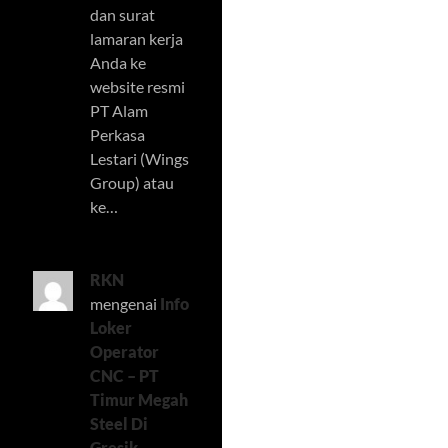
dan surat
lamaran kerja
Anda ke
website resmi
PT Alam
Perkasa
Lestari (Wings
Group) atau
ke…
RKN
mengenai
Info
Loker
Operator
CNC – PT
Timur Megah
Steel Di
Gresik