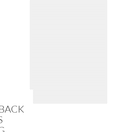
 BACK
S
G