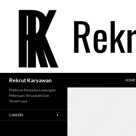
Langsung
ke
isi
Cari
Rekrut Karyawan
HOME
Platform Penyedia Lowongan
Pekerjaan Terupdate Dan
Terpercaya
CAREERS