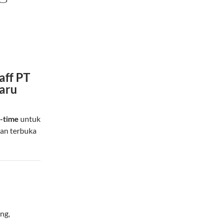
aff PT
baru
l-time
untuk
an terbuka
ang
,