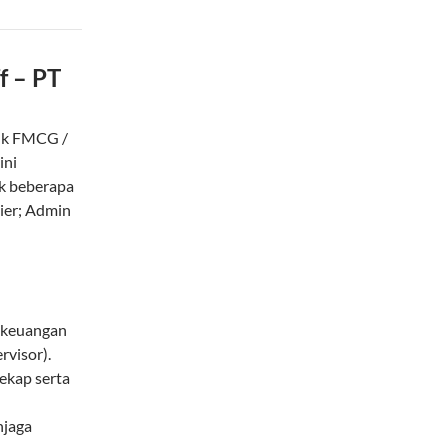
f – PT
duk FMCG /
ini
uk beberapa
hier; Admin
 keuangan
rvisor).
ekap serta
njaga