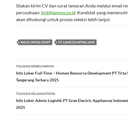
Silakan kirim CV dan surat lamaran Anda melalui email re
perusahaan:
hrd@lamcos.co.id
. Kandidat yang memenuhi 
akan dihubungi untuk proses seleksi lebih lanjut.
BACK OFFICE STAFF
PT LAMCOS MITRA JAYA
Navigasi
TULISAN SEBELUMNYA
Tulisan
Info Loker Full-Time – Human Resource Development PT Tirta 
Tangerang Terbaru 2025
TULISAN SELANJUTNYA
Info Loker Admin Logistik PT Gree Electric Appliances Indones
2025