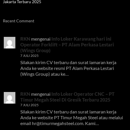
Jakarta Terbaru 2025
Recent Comment
RKN
mengenai
Info Loker Karawang hari ini
Operator Forklift – PT Alam Perkasa Lestari
(Wings Group)
7 JULI 2025
Silakan kirim CV terbaru dan surat lamaran kerja
Anda ke website resmi PT Alam Perkasa Lestari
(Wings Group) atau ke…
RKN
mengenai
Info Loker Operator CNC – PT
Timur Megah Steel Di Gresik Terbaru 2025
7 JULI 2025
Silakan kirim CV terbaru dan surat lamaran kerja
Anda ke website PT Timur Megah Steel atau melalui
email
hr@timurmegahsteel.com
. Kami…