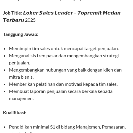
Job Title:
𝙇𝙤𝙠𝙚𝙧 𝙎𝙖𝙡𝙚𝙨 𝙇𝙚𝙖𝙙𝙚𝙧 – 𝙏𝙤𝙥𝙧𝙚𝙢𝙞𝙩 𝙈𝙚𝙙𝙖𝙣
𝙏𝙚𝙧𝙗𝙖𝙧𝙪 2025
Tanggung Jawab:
Memimpin tim sales untuk mencapai target penjualan.
Menganalisis tren pasar dan mengembangkan strategi
penjualan.
Mengembangkan hubungan yang baik dengan klien dan
mitra bisnis.
Memberikan pelatihan dan motivasi kepada tim sales.
Membuat laporan penjualan secara berkala kepada
manajemen.
Kualifikasi:
Pendidikan minimal S1 di bidang Manajemen, Pemasaran,