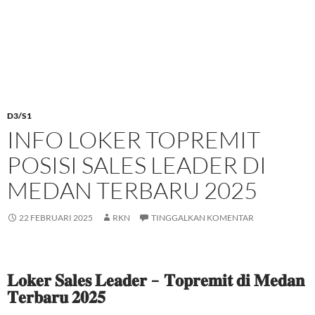
D3/S1
INFO LOKER TOPREMIT
POSISI SALES LEADER DI
MEDAN TERBARU 2025
22 FEBRUARI 2025
RKN
TINGGALKAN KOMENTAR
𝐋𝐨𝐤𝐞𝐫 𝐒𝐚𝐥𝐞𝐬 𝐋𝐞𝐚𝐝𝐞𝐫 – 𝐓𝐨𝐩𝐫𝐞𝐦𝐢𝐭 𝐝𝐢 𝐌𝐞𝐝𝐚𝐧
𝐓𝐞𝐫𝐛𝐚𝐫𝐮 𝟐𝟎𝟐𝟓